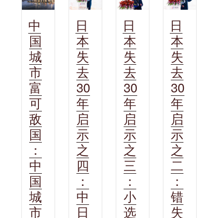
日
日
日
中
本
本
本
国
失
失
失
城
去
去
去
市
30
30
30
富
年
年
年
可
启
启
启
敌
示
示
示
国
之
之
之
：
四
三
二
中
：
：
：
国
中
小
错
城
日
选
失
市