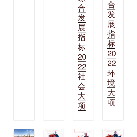
合
合
发
发
展
展
指
指
标
标
20
20
22
22
环
社
境
会
大
大
项
项