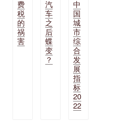
费
汽
中
税
车
国
的
之
城
祸
后
市
害
蝶
综
变
合
？
发
展
指
标
20
22