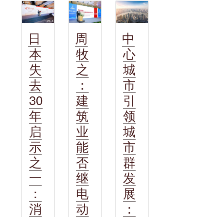
日
周
中
本
牧
心
失
之
城
去
：
市
30
建
引
年
筑
领
启
业
城
示
能
市
之
否
群
一
继
发
：
电
展
消
动
：