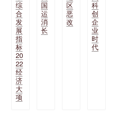
国
区
科
综
运
恶
创
合
消
改
企
发
长
业
展
时
指
代
标
20
22
经
济
大
项