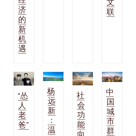
文
济
联
的
新
机
遇
杨
中
社
“怂
远
国
会
人
新
城
功
老
：
市
能
爸”
温
群
向