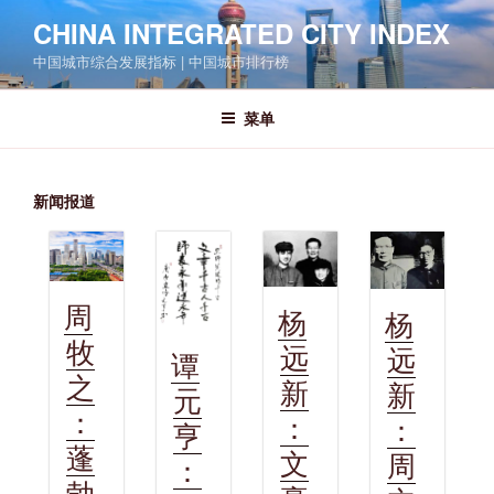
跳
CHINA INTEGRATED CITY INDEX
至
中国城市综合发展指标 | 中国城市排行榜
内
容
菜单
新闻报道
周
杨
杨
牧
远
远
谭
之
新
新
元
：
：
：
亨
蓬
文
周
：
勃