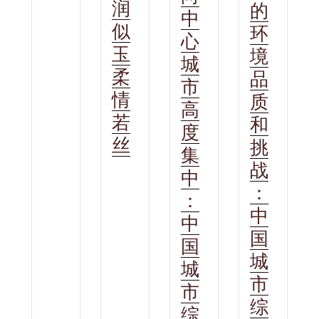
润
的
中
似
环
心
玉
境
城
柔
品
市
情
质
高
若
和
度
丝
挑
集
战
中
：
：
中
中
国
国
城
城
市
市
综
综