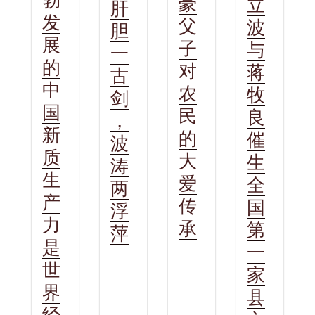
豪
立
肝
发
父
波
胆
展
子
与
一
的
对
蒋
古
中
农
牧
剑
国
民
良
，
新
的
催
波
质
大
生
涛
生
爱
全
两
产
传
国
浮
力
承
第
萍
是
一
世
家
界
县
经