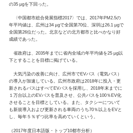
の35 µgを下回った。
〈中国都市総合発展指標2017〉では、2017年PM
2.5
の
年平均値は、広州は34 µgで全国第70位、深圳は26.1 µgで
全国第26位だった。北京などの北方都市と比べかなり好
成績であった。
省政府は、2035年までに省内全域の年平均値を25 µg以
下とすることを目標に掲げている。
大気汚染の改善に向け、広州市でEVバス（電気バス）
の導入が加速している。広州市政府は2018年に投入・更
新されるバスはすべてEVバスを採用し、2018年末までに
１万台以上のEVバスを普及させ、公共バスを100％EV化
させることを目標としている。また、タクシーについて
も新規導入および更新される車両のうち70％以上をEVと
し、毎年５％ずつ比率を高めていくという。
（2017年度日本語版・トップ10都市分析）