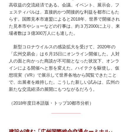
高収益の交流経済である。会議、イベント、展示会、フ
ェスティバルは、直接的かつ間接的な利益を都市にもた
らす。国際見本市連盟によると2018年、世界で開催され
た見本市やショーなどの行事は、約３万2000に上り、来
場者数は３億300万人にも達した。
新型コロナウイルスの感染拡大を受けて、2020年の
「広州交易会」は６月15日にオンライン開催した。人対
人の面と向かった商談が不可能となった状況下、オンラ
インによる開催へと形を変えた。ハイテクを駆使し、仮
想現実（VR）で展示して世界各地から閲覧できたこと
で、出展者を維持した。こうした新しい試みは、広州の
新たな交流経済の展開にもつながるだろう。
（2018年度日本語版・トップ10都市分析）
建設が進む「広州国際総合交通ターミナル」