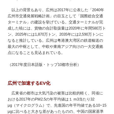
以上の背景もあり、広州は2017年に公表した「2040年
広州市交通発展戦略計画」の目玉として「国際総合交通
ターミナル」の建設を挙げている。交通ターミナルが完
成した暁には、貨物の合計取扱量は2020年に年間580万ト
ン、2025年には1,870万トン、2035年には2,590万トンに
なると推計している。広州は粤港澳大湾区の鉄道輸送の
最大の中枢として、中欧や東南アジア向けの一大交通拠
点になることも見込まれている。
（2017年度日本語版・トップ10都市分析）
広州で加速するEV化
広東省の都市は大気汚染の被害は比較的軽く、同省に
おける2017年のPM
2.5
の年平均値は１ m3当たり32
µg（マイクログラム）で、先進国の年平均値である10−15
µgに比べると大きな差があったものの、中国の国家基準