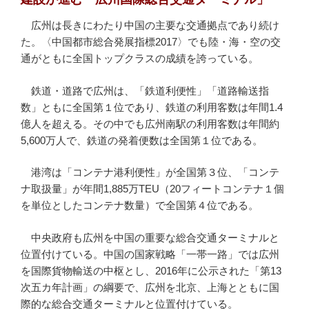
広州は長きにわたり中国の主要な交通拠点であり続け
た。〈中国都市総合発展指標2017〉でも陸・海・空の交
通がともに全国トップクラスの成績を誇っている。
鉄道・道路で広州は、「鉄道利便性」「道路輸送指
数」ともに全国第１位であり、鉄道の利用客数は年間1.4
億人を超える。その中でも広州南駅の利用客数は年間約
5,600万人で、鉄道の発着便数は全国第１位である。
港湾は「コンテナ港利便性」が全国第３位、「コンテ
ナ取扱量」が年間1,885万TEU（20フィートコンテナ１個
を単位としたコンテナ数量）で全国第４位である。
中央政府も広州を中国の重要な総合交通ターミナルと
位置付けている。中国の国家戦略「一帯一路」では広州
を国際貨物輸送の中枢とし、2016年に公示された「第13
次五カ年計画」の綱要で、広州を北京、上海とともに国
際的な総合交通ターミナルと位置付けている。