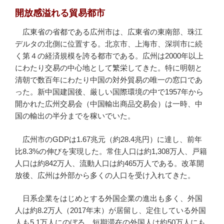
開放感溢れる貿易都市
広東省の省都である広州市は、広東省の東南部、珠江
デルタの北側に位置する。北京市、上海市、深圳市に続
く第４の経済規模を誇る都市である。広州は2000年以上
にわたり交易の中心地として繁栄してきた。特に明朝と
清朝で数百年にわたり中国の対外貿易の唯一の窓口であ
った。新中国建国後、厳しい国際環境の中で1957年から
開かれた広州交易会（中国輸出商品交易会）は一時、中
国の輸出の半分までを稼いでいた。
広州市のGDPは1.67兆元（約28.4兆円）に達し、前年
比8.3%の伸びを実現した。常住人口は約1,308万人、戸籍
人口は約842万人、流動人口は約465万人である。改革開
放後、広州は外部から多くの人口を受け入れてきた。
日系企業をはじめとする外国企業の進出も多く、外国
人は約8.2万人（2017年末）が居留し、定住している外国
人も5.1万人にのぼる。短期滞在の外国人は約50万人にも