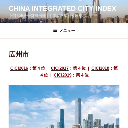
コ
CHINA INTEGRATED CITY INDEX
ン
中国都市総合発展指標 | 中国城市综合发展指标
テ
ン
ツ
メニュー
へ
ス
キ
広州市
ッ
プ
CICI2016
：第４位 |
CICI2017
：第４位 |
CICI2018
：第
４位 |
CICI2019
：第４位