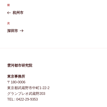
投
前
前
稿
の
杭州市
ナ
投
ビ
稿
次
次
ゲ
の
深圳市
投
ー
稿
シ
ョ
ン
雲河都市研究院
東京事務所
〒180-0006
東京都武蔵野市中町1-22-2
グランプレオ武蔵野203
TEL : 0422-29-9353