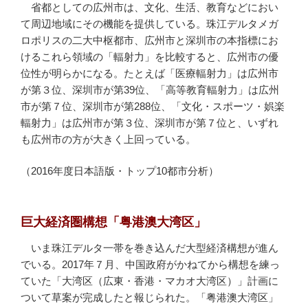
省都としての広州市は、文化、生活、教育などにおい
て周辺地域にその機能を提供している。珠江デルタメガ
ロポリスの二大中枢都市、広州市と深圳市の本指標にお
けるこれら領域の「輻射力」を比較すると、広州市の優
位性が明らかになる。たとえば「医療輻射力」は広州市
が第３位、深圳市が第39位、「高等教育輻射力」は広州
市が第７位、深圳市が第288位、「文化・スポーツ・娯楽
輻射力」は広州市が第３位、深圳市が第７位と、いずれ
も広州市の方が大きく上回っている。
（2016年度日本語版・トップ10都市分析）
巨大経済圏構想「粤港澳大湾区」
いま珠江デルタ一帯を巻き込んだ大型経済構想が進ん
でいる。2017年７月、中国政府がかねてから構想を練っ
ていた「大湾区（広東・香港・マカオ大湾区）」計画に
ついて草案が完成したと報じられた。「粤港澳大湾区」