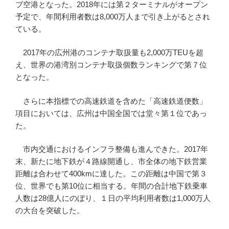
ブ空港となった。2018年には第２ターミナルがオープン
予定で、年間利用者数は8,000万人まで引き上がるとされ
ている。
2017年の広州港のコンテナ取扱量も2,000万TEUを超
え、世界の港湾別コンテナ取扱個数ランキングで第７位
となった。
さらに本指標での高速鉄道を含めた「高速鉄道便数」
項目においては、広州は中国全国では堂々第１位であっ
た。
市内交通におけるインフラ整備も進んできた。2017年
末、新たに地下鉄が４路線開通し、市全体の地下鉄営業
距離は合わせて400kmに達した。この距離は中国で第３
位、世界でも第10位に相当する。年間の合計地下鉄乗車
人数は28億人にのぼり、１日の平均利用者数は1,000万人
の大台を突破した。