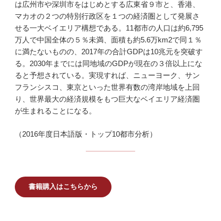
は広州市や深圳市をはじめとする広東省９市と、香港、
マカオの２つの特別行政区を１つの経済圏として発展さ
せる一大ベイエリア構想である。11都市の人口は約6,795
万人で中国全体の５％未満、面積も約5.6万km2で同１％
に満たないものの、2017年の合計GDPは10兆元を突破す
る。2030年までには同地域のGDPが現在の３倍以上にな
ると予想されている。実現すれば、ニューヨーク、サン
フランシスコ、東京といった世界有数の湾岸地域を上回
り、世界最大の経済規模をもつ巨大なベイエリア経済圏
が生まれることになる。
（2016年度日本語版・トップ10都市分析）
書籍購入はこちらから