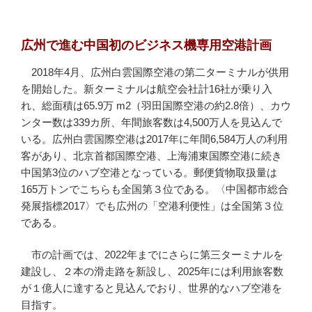
広州で進む中国初のビジネス機専用空港計画
2018年4月、広州白雲国際空港の第二ターミナルが供用
を開始した。新ターミナルは航空会社計16社が乗り入
れ、総面積は65.9万 m2（羽田国際空港の約2.8倍）、カウ
ンター数は339カ所、年間旅客数は4,500万人を見込んで
いる。広州白雲国際空港は2017年に年間6,584万人の利用
客があり、北京首都国際空港、上海浦東国際空港に続き
中国第3位のハブ空港となっている。郵便貨物取扱量は
165万トンでこちらも全国第３位である。〈中国都市総合
発展指標2017〉でも広州の「空港利便性」は全国第３位
である。
市の計画では、2022年までにさらに第三ターミナルを
建設し、２本の滑走路を新設し、2025年には利用旅客数
が１億人に達すると見込んでおり、世界的なハブ空港を
目指す。