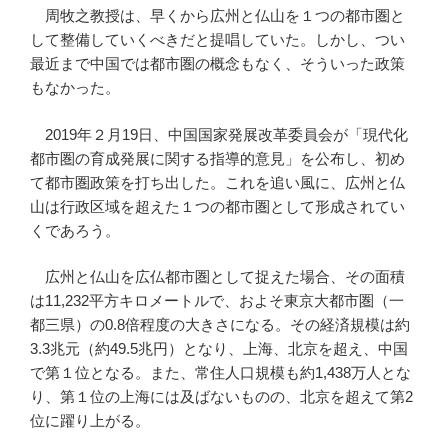
周牧之教授は、早くから広州と仏山を１つの都市圏と
して整備していくべきだと提唱していた。しかし、つい
最近まで中国では都市圏の概念もなく、そういった政策
もなかった。
2019年２月19日、中国国家発展改革委員会が「現代化
都市圏の育成発展に関する指導的意見」を公布し、初め
て都市圏政策を打ち出した。これを追い風に、広州と仏
山は行政区域を超えた１つの都市圏として形成されてい
くであろう。
広州と仏山を広仏都市圏として捉えた場合、その面積
は11,232平方キロメートルで、およそ東京大都市圏（一
都三県）の0.8倍程度の大きさになる。その経済規模は約
3.3兆元（約49.5兆円）となり、上海、北京を超え、中国
で第１位となる。また、常住人口規模も約1,438万人とな
り、第１位の上海には及ばないものの、北京を超えて第2
位に躍り上がる。