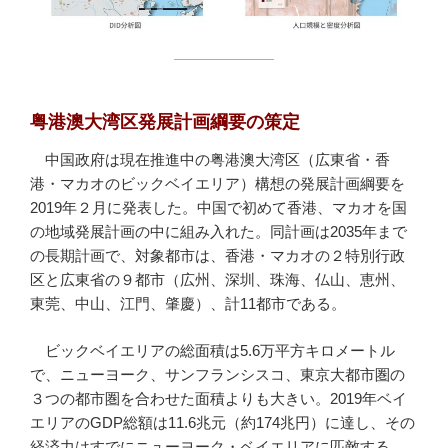
粤港澳大湾区発展計画綱要の策定
中国政府は現在推進中の粤港澳大湾区（広東省・香
港・マカオのビックベイエリア）構想の発展計画綱要を
2019年２月に発表した。中国で初めて香港、マカオを国
の地域発展計画の中に組み入れた。同計画は2035年まで
の長期計画で、対象都市は、香港・マカオの２特別行政
区と広東省の９都市
（広州、深圳、珠海、仏山、恵州、
東莞、中山、江門、肇慶）、
計11都市である。
ビックベイエリアの総面積は5.6万平方キロメートル
で、ニューヨーク、サンフランシスコ、東京大都市圏の
３つの都市圏を合わせた面積よりも大きい。2019年ベイ
エリアのGDP総額は11.6兆元（約174兆円）に達し、その
経済力はすでにニューヨーク・ベイエリアに匹敵する。