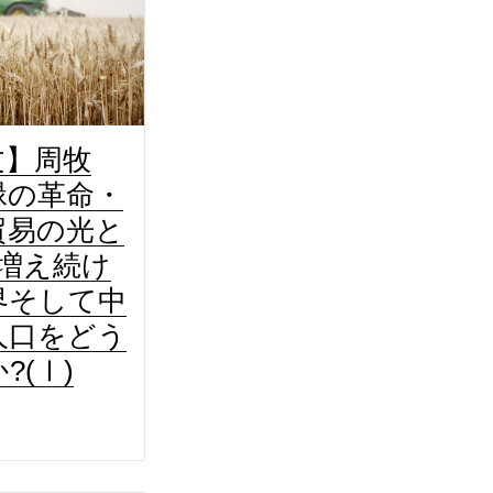
文】周牧
緑の革命・
貿易の光と
 増え続け
界そして中
人口をどう
?(Ⅰ)