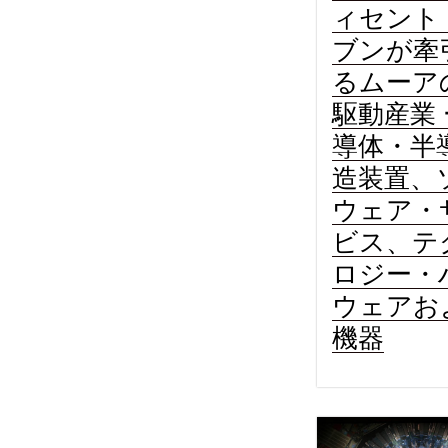
ィセント
ブンが牽
るムーア
駆動産業 
導体・半
造装置、
ウェア・
ビス、テ
ロジー・
ウェアお
機器