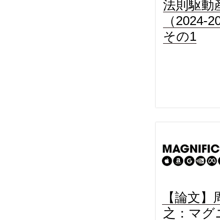
法則駆動
（2024-2
その1
【論文】
之：マグ