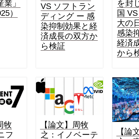
産業」
を封
VS ソフトラン
025）
国 V
ディング ー 感
大の日
染抑制効果と経
感染
済成長の双方か
経済
ら検証
から
【論文】周牧
周牧
【論
之：イノベーテ
ニフ