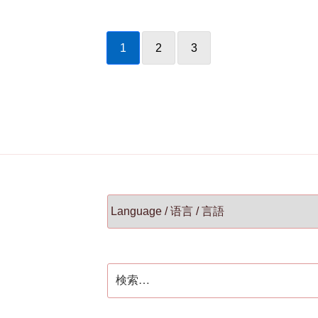
1
2
3
検
索: