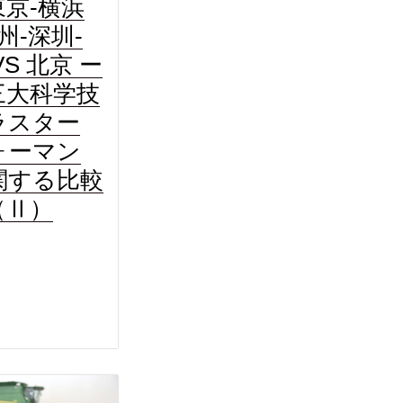
東京-横浜
広州-深圳-
VS 北京 ー
三大科学技
ラスター
ォーマン
関する比較
（Ⅱ）