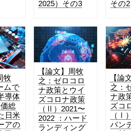
2025）その3
その2
【論文】周牧
周牧
【論
之：ゼロコロ
ームで
之：
ナ政策とウイ
半導体
ナ政
ズコロナ政策
時価総
ズコ
（Ⅱ）2021〜
た日米
（Ⅰ）
2022 ：ハード
ーアの
パン
ランディング