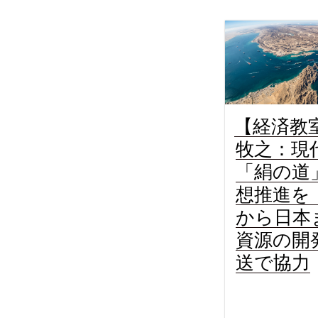
【経済教
牧之：現
「絹の道
想推進を
から日
資源の開
送で協力