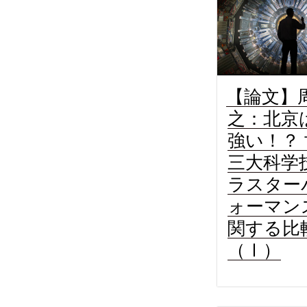
【論文】
之：北京
強い！？
三大科学
ラスター
ォーマン
関する比
（Ⅰ）