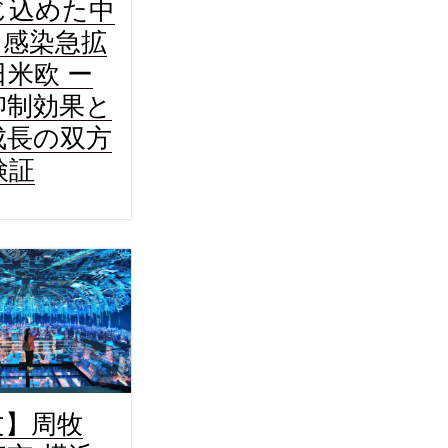
じ込めた中
S 感染急拡
米欧 ー
抑制効果と
成長の双方
検証
文】周牧