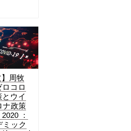
文】周牧
ゼロコロ
策とウイ
ロナ政策
2020 ：
デミック