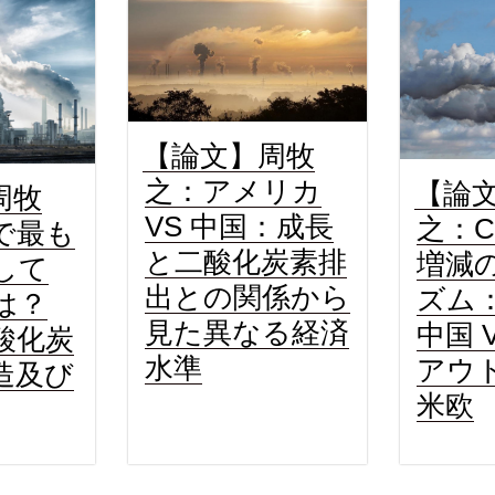
【論文】周牧
之：アメリカ
【論
周牧
VS 中国：成長
之：C
で最も
と二酸化炭素排
増減
して
出との関係から
ズム
は？
見た異なる経済
中国 
酸化炭
水準
アウ
造及び
米欧