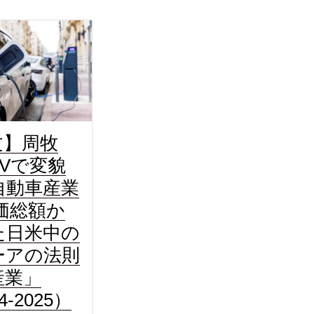
文】周牧
EVで変貌
自動車産業
価総額か
た日米中の
ーアの法則
産業」
4-2025）