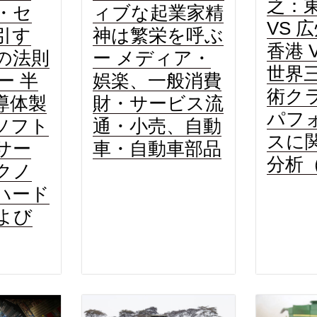
之：
ィブな起業家精
・セ
VS 
神は繁栄を呼ぶ
引す
香港 
ー メディア・
の法則
世界
娯楽、一般消費
ー 半
術ク
財・サービス流
導体製
パフ
通・小売、自動
ソフト
スに
車・自動車部品
サー
分析
クノ
ハード
よび