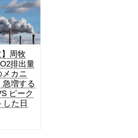
文】周牧
O2排出量
のメカニ
：急増する
VS ピーク
トした日