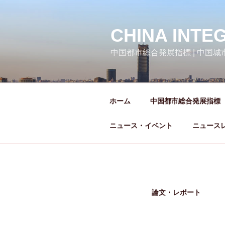
コ
ン
テ
CHINA INTE
ン
中国都市総合発展指標 | 中国
ツ
へ
ス
キ
ホーム
中国都市総合発展指標
ッ
プ
ニュース・イベント
ニュース
論文・レポート