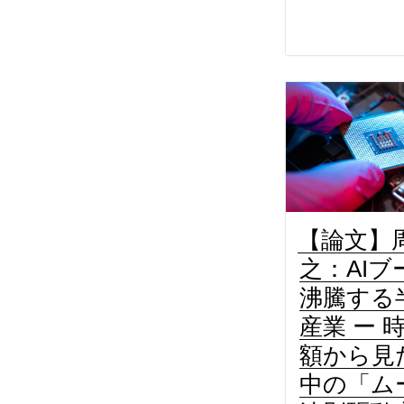
【論文】
之：AIブ
沸騰する
産業 ー 
額から見
中の「ム