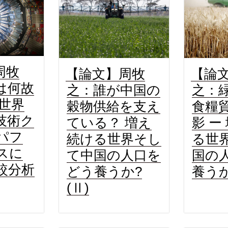
周牧
【論文】周牧
【論
は何故
之：誰が中国の
之：
 世界
穀物供給を支え
食糧
技術ク
ている？ 増え
影 ー
パフ
続ける世界そし
る世
スに
て中国の人口を
国の
較分析
どう養うか?
養うか
(Ⅱ)