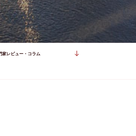
本
門家レビュー・コラム
文
ま
で
ス
ク
ロ
ー
ル