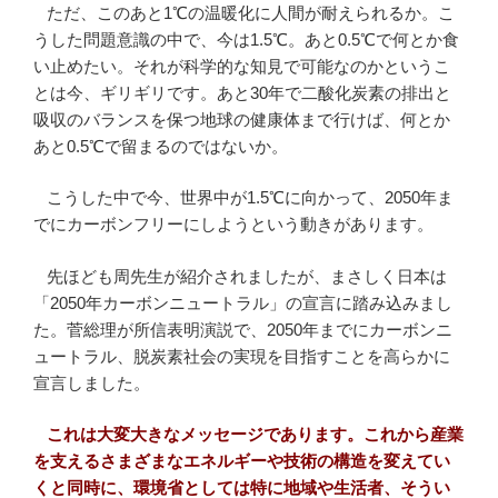
ただ、このあと1℃の温暖化に人間が耐えられるか。こ
うした問題意識の中で、今は1.5℃。あと0.5℃で何とか食
い止めたい。それが科学的な知見で可能なのかというこ
とは今、ギリギリです。あと30年で二酸化炭素の排出と
吸収のバランスを保つ地球の健康体まで行けば、何とか
あと0.5℃で留まるのではないか。
こうした中で今、世界中が1.5℃に向かって、2050年ま
でにカーボンフリーにしようという動きがあります。
先ほども周先生が紹介されましたが、まさしく日本は
「2050年カーボンニュートラル」の宣言に踏み込みまし
た。菅総理が所信表明演説で、2050年までにカーボンニ
ュートラル、脱炭素社会の実現を目指すことを高らかに
宣言しました。
これは大変大きなメッセージであります。これから産業
を支えるさまざまなエネルギーや技術の構造を変えてい
くと同時に、環境省としては特に地域や生活者、そうい