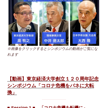
※画像をクリックするとシンポジウムの動画がご覧にな
れます
【動画】東京経済大学創立１２０周年記念
シンポジウム「コロナ危機をバネに大転
換」
■ Session 1 ■
「コロナ危機を転機に」