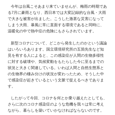
今年は台風こそあまり来ていませんが、梅雨の時期であ
る7月に豪雨となり、西日本では大変記録的な台風・大雨
で大きな被害が出ました。こうした激甚な災害になって
しまう大雨、暴風に常に直面する環境であると同時に、
温暖化の中で熱中症の危険にもさらされています。
新型コロナについて、どこから発生したのかという議論
はいろいろあります。国立環境研究所の五箇先生など知
見を有する人によると、この感染症が人間の生物多様性
に対する破壊や、気候変動をもたらした今に至るまでの
状況と大きく関連している。いわば人間と自然生態系と
の生物界の棲み分けの状況が変わったため、そうした中
で感染症が起きているという文脈で捉えるべきでありま
す。
したがって今回、コロナを何とか乗り越えたとしても、
さらに次のコロナ感染症のような危機を我々は常に考え
ながら、暮らしを築いていかなければならないのです。