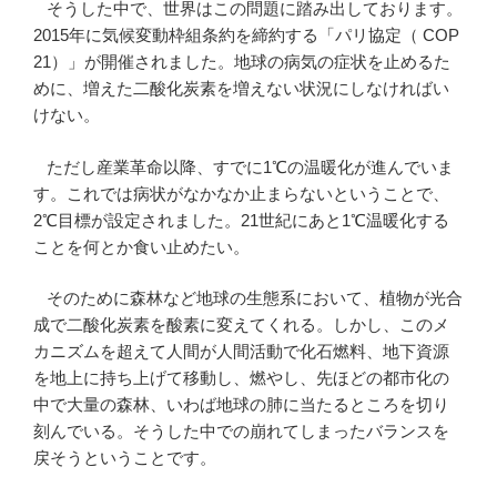
そうした中で、世界はこの問題に踏み出しております。
2015年に気候変動枠組条約を締約する「パリ協定（ COP
21）」が開催されました。地球の病気の症状を止めるた
めに、増えた二酸化炭素を増えない状況にしなければい
けない。
ただし産業革命以降、すでに1℃の温暖化が進んでいま
す。これでは病状がなかなか止まらないということで、
2℃目標が設定されました。21世紀にあと1℃温暖化する
ことを何とか食い止めたい。
そのために森林など地球の生態系において、植物が光合
成で二酸化炭素を酸素に変えてくれる。しかし、このメ
カニズムを超えて人間が人間活動で化石燃料、地下資源
を地上に持ち上げて移動し、燃やし、先ほどの都市化の
中で大量の森林、いわば地球の肺に当たるところを切り
刻んでいる。そうした中での崩れてしまったバランスを
戻そうということです。