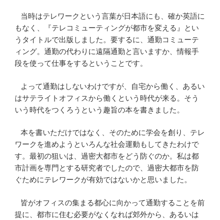
当時はテレワークという言葉が日本語にも、確か英語に
もなく、『テレコミューティングが都市を変える』とい
うタイトルで出版しました。要するに、通勤コミューテ
ィング。通勤の代わりに遠隔通勤と言いますか、情報手
段を使って仕事をするということです。
よって通勤はしないわけですが、自宅から働く、あるい
はサテライトオフィスから働くという時代が来る。そう
いう時代をつくろうという趣旨の本を書きました。
本を書いただけではなく、そのために学会を創り、テレ
ワークを進めようといろんな社会運動もしてきたわけで
す。最初の狙いは、過密大都市をどう防ぐのか。私は都
市計画を専門とする研究者でしたので、過密大都市を防
ぐためにテレワークが有効ではないかと思いました。
皆がオフィスの集まる都心に向かって通勤することを前
提に、都市に住む必要がなくなれば郊外から、あるいは