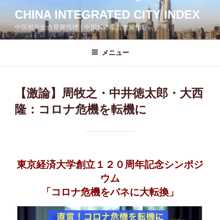
コ
CHINA INTEGRATED CITY INDEX
ン
中国都市総合発展指標 | 中国城市综合发展指标
テ
ン
ツ
メニュー
へ
ス
キ
【激論】周牧之・中井徳太郎・大西
ッ
隆：コロナ危機を転機に
プ
東京経済大学創立１２０周年記念シンポジ
ウム
「コロナ危機をバネに大転換」