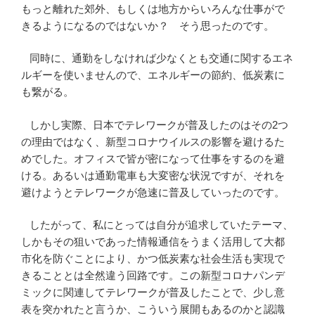
もっと離れた郊外、もしくは地方からいろんな仕事がで
きるようになるのではないか？ そう思ったのです。
同時に、通勤をしなければ少なくとも交通に関するエネ
ルギーを使いませんので、エネルギーの節約、低炭素に
も繋がる。
しかし実際、日本でテレワークが普及したのはその2つ
の理由ではなく、新型コロナウイルスの影響を避けるた
めでした。オフィスで皆が密になって仕事をするのを避
ける。あるいは通勤電車も大変密な状況ですが、それを
避けようとテレワークが急速に普及していったのです。
したがって、私にとっては自分が追求していたテーマ、
しかもその狙いであった情報通信をうまく活用して大都
市化を防ぐことにより、かつ低炭素な社会生活も実現で
きることとは全然違う回路です。この新型コロナパンデ
ミックに関連してテレワークが普及したことで、少し意
表を突かれたと言うか、こういう展開もあるのかと認識