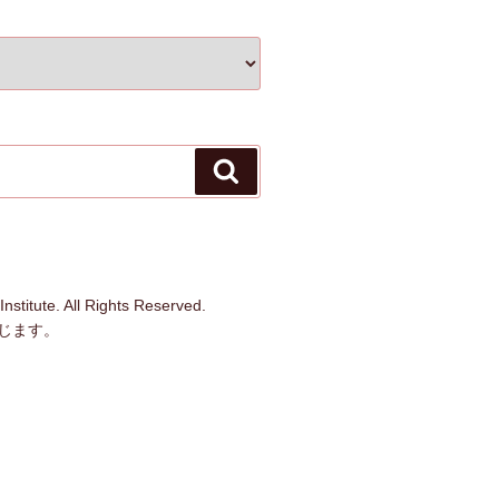
検
索
stitute. All Rights Reserved.
じます。