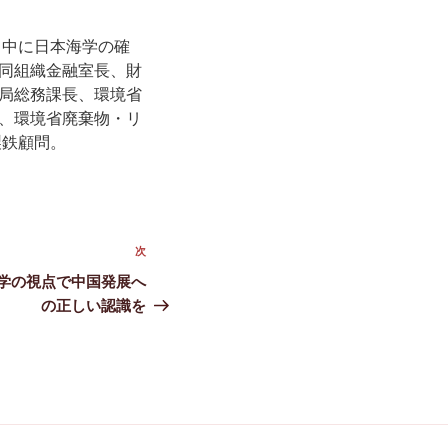
向中に日本海学の確
同組織金融室長、財
局総務課長、環境省
、環境省廃棄物・リ
製鉄顧問。
次
次
の
学の視点で中国発展へ
投
の正しい認識を
稿