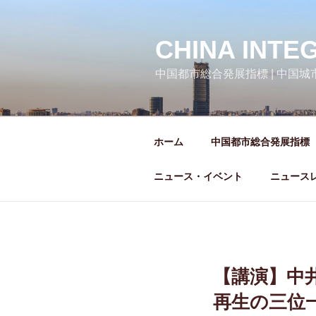
コ
ン
テ
CHINA INTE
ン
中国都市総合発展指標 | 中国
ツ
へ
ス
キ
ホーム
中国都市総合発展指標
ッ
プ
ニュース・イベント
ニュース
【講演】中
再生の三位