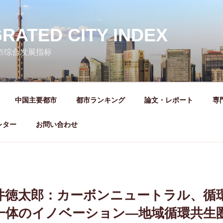
GRATED CITY INDEX
城市综合发展指标
中国主要都市
都市ランキング
論文・レポート
専
レター
お問い合わせ
井徳太郎：カーボンニュートラル、循
一体のイノベーション—地域循環共生