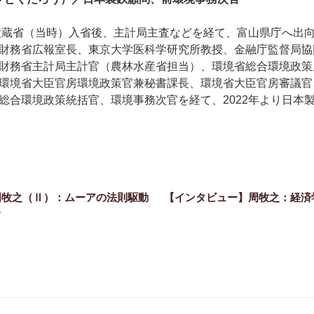
大蔵省（当時）入省後、主計局主査などを経て、富山県庁へ出
財務省広報室長、東京大学医科学研究所教授、金融庁監督局協
財務省主計局主計官（農林水産省担当）、環境省総合環境政策
環境省大臣官房環境政策官兼秘書課長、環境省大臣官房審議官
総合環境政策統括官、環境事務次官を経て、2022年より日本
 周牧之（Ⅱ）：ムーアの法則駆動
【インタビュー】周牧之：経済
？