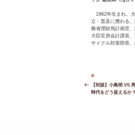
1962年生まれ。
立・普及に携わる。
務省理財局計画官、
大臣官房会計課長、
サイクル対策部長、
投
前
前
稿
の
【対談】小島明 VS
投
時代をどう捉えるか
ナ
稿
ビ
ゲ
ー