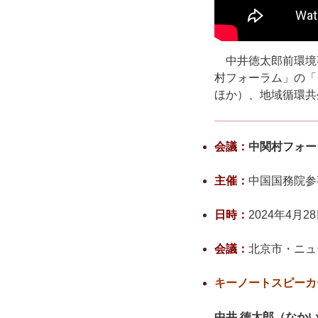
中井徳太郎前環境事
村フォーラム」の「
ほか）、地域循環共
会議：
中関村フォー
主
催
：
中国国務院参
日時：
2024年4月2
会議：
北京市・ニュ
キーノートスピーカ
中井 徳太郎（なか