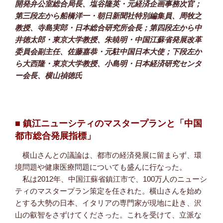
開発弁公室総合局長、塩谷隆英・元経済企画事務次官；
第三段左から船橋洋一・朝日新聞社特別編集員、周牧之
教授、寺島実郎・日本総合研究所会長；第四段左から中
井徳太郎・東京大学教授、朱暁明・中国江蘇省発展改革
委員会副主任、佐藤嘉恭・元駐中国日本大使；下段左か
ら大西隆・東京大学教授、小島明・日本経済研究センタ
ー会長、横山禎徳氏
■ 鎮江ニューシティのマスタープランと「中国
都市総合発展指標」
横山さんとの議論は、都市の経済発展に留まらず、環
境問題や健康医療問題についても盛んに行なった。
私は2012年、中国江蘇省鎮江市で、100万人のニューシ
ティのマスタープラン策定を任された。横山さんを始め
とする大勢の日本、イタリアの専門家が現地に赴き、沢
山の叡智をさずけてくださった。これを受けて、立派な