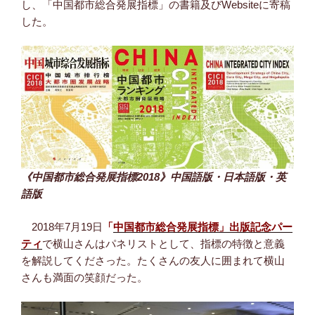
し、「中国都市総合発展指標」の書籍及びWebsiteに寄稿
した。
《中国都市総合発展指標2018》中国語版・日本語版・英
語版
2018年7月19日
「
中国都市総合発展指標」出版記念パー
ティ
で横山さんはパネリストとして、指標の特徴と意義
を解説してくださった。たくさんの友人に囲まれて横山
さんも満面の笑顔だった。