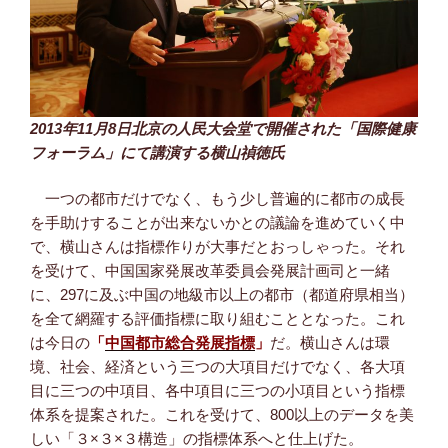
2013年11月8日北京の人民大会堂で開催された「国際健康
フォーラム」にて講演する横山禎徳氏
一つの都市だけでなく、もう少し普遍的に都市の成長
を手助けすることが出来ないかとの議論を進めていく中
で、横山さんは指標作りが大事だとおっしゃった。それ
を受けて、中国国家発展改革委員会発展計画司と一緒
に、297に及ぶ中国の地級市以上の都市（都道府県相当）
を全て網羅する評価指標に取り組むこととなった。これ
は今日の
「
中国都市総合発展指標
」
だ。横山さんは環
境、社会、経済という三つの大項目だけでなく、各大項
目に三つの中項目、各中項目に三つの小項目という指標
体系を提案された。これを受けて、800以上のデータを美
しい「３×３×３構造」の指標体系へと仕上げた。