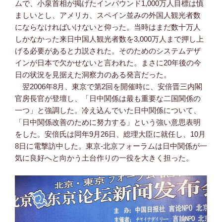
ムで、小泉首相が掲げたインバウンド1,000万人目標は慎
ましいとし、アメリカ、スペイン並みの外国人観光者数
にならなければいけないと仰った。当時はまだ数十万人
しかなかった来日中国人観光者数を3,000万人まで押し上
げる必要があると力説された。そのためのシステムデザ
インが日本で欠かせないと言われた。まさに20年後の今
日の状況を見据えた洞察力のある発言だった。
翌2006年8月、東京で第2回を開催時に、安倍晋三内閣
官房長官が登壇し、「日中関係は最も重要な二国関係の
一つ」と強調した。冷え込んでいた日中関係について、
「日中関係改善のために努力する」という強い意思表明
をした。安倍氏は同年9月26日、総理大臣に就任し、10月
8日に電撃訪中した。東京-北京フォーラムは日中関係が一
気に良好へと向かう土台作りの一役を大きく担った。