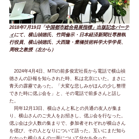
2018年7月19日「
中国都市総合発展指標」出版記念パーテ
ィ
にて、横山禎徳氏、竹岡倫示・日本経済新聞社専務執
行役員、横山禎徳氏、大西隆・豊橋技術科学大学学長、
周牧之教授（左から）
2024年4月4日、MTIの前多俊宏社長から電話で横山禎
徳さんの訃報を知らされた時、私は北京にいた。まさに
青天の霹靂であった。「大変な悲しみがほんの少し整理
できた時に偲ぶ会を」と、その電話で前多さんと話し
た。
同年12月13日、横山さんと私との共通の友人が集ま
り、横山さんのご夫人をお招きし、偲ぶ会を行なった。
偲ぶ会は少人数の集まりで、参加者それぞれが横山さん
を偲び、その人となりについて語った。互いにまだ知ら
なかった横山さんの一面について分かち合った。