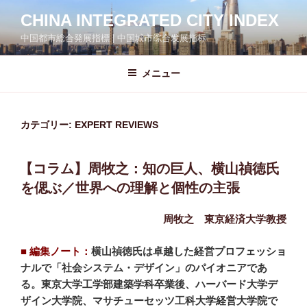
コ
CHINA INTEGRATED CITY INDEX
ン
中国都市総合発展指標 | 中国城市综合发展指标
テ
ン
ツ
メニュー
へ
ス
キ
カテゴリー:
EXPERT REVIEWS
ッ
プ
【コラム】周牧之：知の巨人、横山禎徳氏
を偲ぶ／世界への理解と個性の主張
周牧之
東京経済大学教授
■ 編集ノート：
横山禎徳氏は卓越した経営プロフェッショ
ナルで「社会システム・デザイン」のパイオニアであ
る。東京大学工学部建築学科卒業後、ハーバード大学デ
ザイン大学院、マサチューセッツ工科大学経営大学院で