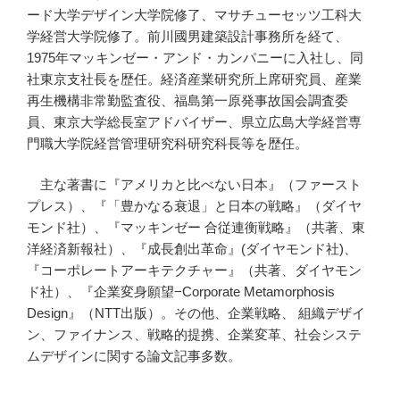
ード大学デザイン大学院修了、マサチューセッツ工科大
学経営大学院修了。前川國男建築設計事務所を経て、
1975年マッキンゼー・アンド・カンパニーに入社し、同
社東京支社長を歴任。経済産業研究所上席研究員、産業
再生機構非常勤監査役、福島第一原発事故国会調査委
員、東京大学総長室アドバイザー、県立広島大学経営専
門職大学院経営管理研究科研究科長等を歴任。
主な著書に『アメリカと比べない日本』（ファースト
プレス）、『「豊かなる衰退」と日本の戦略』（ダイヤ
モンド社）、『マッキンゼー 合従連衡戦略』（共著、東
洋経済新報社）、『成長創出革命』(ダイヤモンド社)、
『コーポレートアーキテクチャー』（共著、ダイヤモン
ド社）、『企業変身願望−Corporate Metamorphosis
Design』（NTT出版）。その他、企業戦略、 組織デザイ
ン、ファイナンス、戦略的提携、企業変革、社会システ
ムデザインに関する論文記事多数。