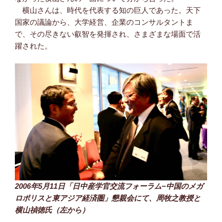
横山さんは、時代を代表する知の巨人であった。天下
国家の議論から、大学経営、企業のコンサルタントま
で、その尽きない叡智を発揮され、さまざまな場面で活
躍された。
2006年5月11日「日中産学官交流フォーラム−中国のメガ
ロポリスと東アジア経済圏」懇親会にて、周牧之教授と
横山禎徳氏（左から）