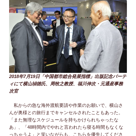
2018年7月19日「中国都市総合発展指標」出版記念パーテ
ィにて横山禎徳氏、周牧之教授、福川伸次・元通産事務
次官
私からの急な海外渡航要請や作業のお願いで、横山さ
んが奥様との旅行までキャンセルされたこともあった。
「また無理なスケジュールを持ちかけられちゃったな
あ」、「48時間内でやれと言われたら寝る時間もなくな
っちゃうよ」と笑いながらも、こちらを優先してくださ