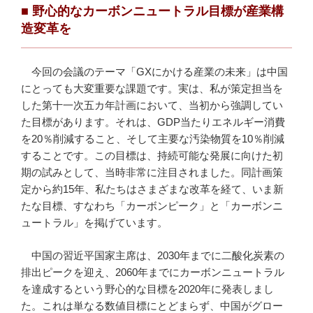
■ 野心的なカーボンニュートラル目標が産業構
造変革を
今回の会議のテーマ「GXにかける産業の未来」は中国
にとっても大変重要な課題です。実は、私が策定担当を
した第十一次五カ年計画において、当初から強調してい
た目標があります。それは、GDP当たりエネルギー消費
を20％削減すること、そして主要な汚染物質を10％削減
することです。この目標は、持続可能な発展に向けた初
期の試みとして、当時非常に注目されました。同計画策
定から約15年、私たちはさまざまな改革を経て、いま新
たな目標、すなわち「カーボンピーク」と「カーボンニ
ュートラル」を掲げています。
中国の習近平国家主席は、2030年までに二酸化炭素の
排出ピークを迎え、2060年までにカーボンニュートラル
を達成するという野心的な目標を2020年に発表しまし
た。これは単なる数値目標にとどまらず、中国がグロー