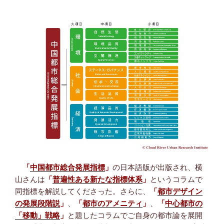
「
中国都市総合発展指標
」
の日本語版が出版され、横
山さんは
「
普遍性ある新たな指標体系
」
というコラムで
同指標を解説してくださった。さらに、
「
都市デザイン
の発展段階説
」
、
「
都市のアメニティ
」
、
「
中心都市の
「移動」戦略
」
と題したコラムでご自身の都市論を展開