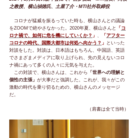
之教授、横山禎徳氏、土屋了介・MTI社外取締役
コロナが猛威を振るっていた時も、横山さんとの議論
をZOOMで絶やさなかった。2020年夏、横山さんと
「
コ
ロナ禍で、如何に危を機にしていくか？
」
、
「
アフター
コロナの時代、国際大都市は何処へ向かう？
」
といった
対談をした。対談は、日本語はもちろん、中国語、英語
でさまざまメディアに取り上げられ、先の見えないコロ
ナ禍にあって多くの人々に元気を与えた。
この対談で、横山さんは、これから
「世界への理解と
個性の主張」
が大事だと強調した。これが、我々がこの
激動の時代を乗り切るための、横山さんのメッセージ
だ。
（肩書は全て当時）