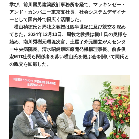
学び、前川國男建築設計事務所を経て、マッキンゼー・
アンド・カンパニー東京支社長。社会システムデザイナ
ーとして国内外で幅広く活躍した。
横山禎徳氏と周牧之教授は四半世紀に及び親交を深め
てきた。2024年12月13日、周牧之教授は横山氏の奥様を
始め、南川秀樹元環境次官、土屋了介元国立がんセンタ
ー中央病院長、清水昭健康医療開発機構理事長、前多俊
宏MTI社長ら関係者を募い横山氏を偲ぶ会を開いて同氏と
の親交を回顧した。