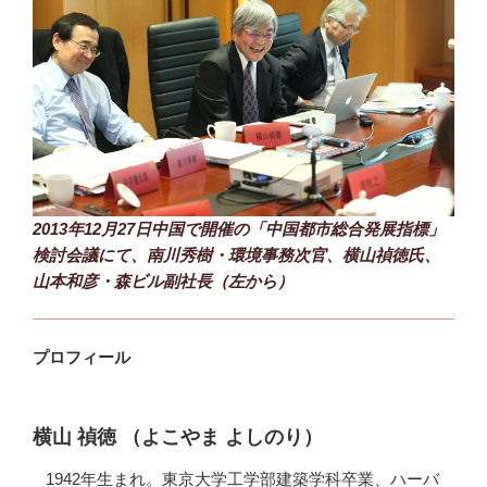
2013年12月27日中国で開催の「中国都市総合発展指標」
検討会議にて、南川秀樹・環境事務次官、横山禎徳氏、
山本和彦・森ビル副社長（左から）
プロフィール
横山 禎徳 （よこやま よしのり）
1942年生まれ。東京大学工学部建築学科卒業、ハーバ