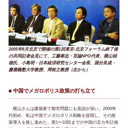
2005年8月北京で開催の第1回東京-北京フォーラム終了後
の共同記者会見にて、工藤泰志・言論NPO代表、横山禎
徳氏、小島明・日本経済研究センター会長、国分良成・
慶應義塾大学教授、周牧之教授（左から）
■ 中国でメガロポリス政策の打ち立て
横山さんは建築家で都市問題にも造詣が深い。2000年
代初め、私は中国でメガロポリス戦略を提唱し、その政
策導入を推し進めた。第1〜10回までの中国の五カ年計画