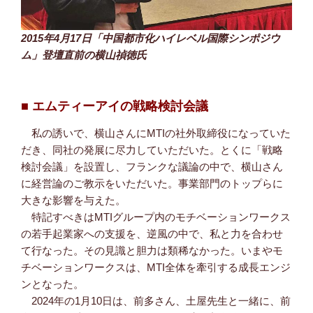
2015年4月17日「中国都市化ハイレベル国際シンポジウ
ム」登壇直前の横山禎徳氏
■ エムティーアイの戦略検討会議
私の誘いで、横山さんにMTIの社外取締役になっていた
だき、同社の発展に尽力していただいた。とくに「戦略
検討会議」を設置し、フランクな議論の中で、横山さん
に経営論のご教示をいただいた。事業部門のトップらに
大きな影響を与えた。
特記すべきはMTIグループ内のモチベーションワークス
の若手起業家への支援を、逆風の中で、私と力を合わせ
て行なった。その見識と胆力は類稀なかった。いまやモ
チベーションワークスは、MTI全体を牽引する成長エンジ
ンとなった。
2024年の1月10日は、前多さん、土屋先生と一緒に、前