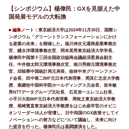
【シンポジウム】楊偉民：GXを見据えた中
国発展モデルの大転換
■ 編集ノート：
東京経済大学は2024年11月30日、国際シ
ンポジウム「グリーントランスフォーメーションにかけ
る産業の未来」を開催した。福川伸次元通商産業事務次
官、鑓水洋環境事務次官、岡本英男東京経済大学学長、
楊偉民中国第十三回全国政治協商会議経済委員会副主
任、中井徳太郎元環境事務次官、南川秀樹元環境事務次
官、邱暁華中国統計局元局長、徐林中米グリーンファン
ド会長、田中琢二IMF元日本代表理事、周其仁北京大学教
授、索継栓中国科学院ホールディングス元会長、岩本敏
男NTTデータグループ元社長、石見浩一エレコム社長、
小手川大助IMF元日本代表理事、周牧之東京経済大学教
授、尾崎寛直東京経済大学教授をはじめ産学官のオピニ
オンリーダー16人が登壇し、日中両国のGX政策そしてイ
ノベーションへの努力などについて議論し、未来に向け
た提言を行った。楊偉民氏は基調講演をした。