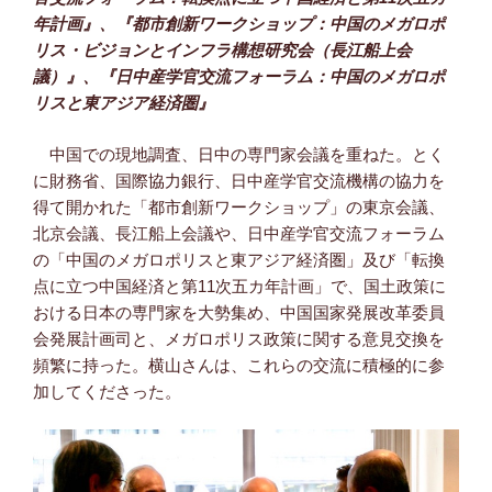
年計画』、『都市創新ワークショップ：中国のメガロポ
リス・ビジョンとインフラ構想研究会（長江船上会
議）』、『日中産学官交流フォーラム：中国のメガロポ
リスと東アジア経済圏』
中国での現地調査、日中の専門家会議を重ねた。とく
に財務省、国際協力銀行、日中産学官交流機構の協力を
得て開かれた「都市創新ワークショップ」の東京会議、
北京会議、長江船上会議や、日中産学官交流フォーラム
の「中国のメガロポリスと東アジア経済圏」及び「転換
点に立つ中国経済と第11次五カ年計画」で、国土政策に
おける日本の専門家を大勢集め、中国国家発展改革委員
会発展計画司と、メガロポリス政策に関する意見交換を
頻繁に持った。横山さんは、これらの交流に積極的に参
加してくださった。