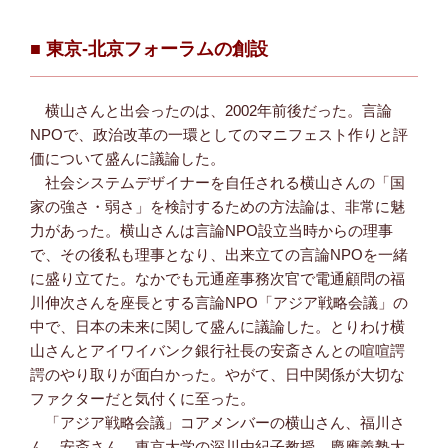
■ 東京-北京フォーラムの創設
横山さんと出会ったのは、2002年前後だった。言論
NPOで、政治改革の一環としてのマニフェスト作りと評
価について盛んに議論した。
社会システムデザイナーを自任される横山さんの「国
家の強さ・弱さ」を検討するための方法論は、非常に魅
力があった。横山さんは言論NPO設立当時からの理事
で、その後私も理事となり、出来立ての言論NPOを一緒
に盛り立てた。なかでも元通産事務次官で電通顧問の福
川伸次さんを座長とする言論NPO「アジア戦略会議」の
中で、日本の未来に関して盛んに議論した。とりわけ横
山さんとアイワイバンク銀行社長の安斎さんとの喧喧諤
諤のやり取りが面白かった。やがて、日中関係が大切な
ファクターだと気付くに至った。
「アジア戦略会議」コアメンバーの横山さん、福川さ
ん、安斎さん、東京大学の深川由紀子教授、慶應義塾大