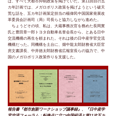
は、すべて大都市抑制政策を掲げていた。第11回目の五
カ年計画では、メガロポリス政策を掲げようという破天
荒な話を、五カ年計画策定担当の楊偉民中国国家発展改
革委員会計画司（局）司長らと協力しながら進めた。
ちょうどその頃、私は、大蔵事務次官を務めた長岡實
氏と豊田章一郎トヨタ自動車名誉会長から、とある日中
交流機構の再生を頼まれた。それは後の日中産学官交流
機構だった。同機構を土台に、畑中龍太郎財務省大臣官
房文書課長、中井徳太郎財務省広報室長らの協力で、中
国のメガロポリス政策作りを支援した。
報告書『都市創新ワークショップ議事録』、『日中産学
官交流フォーラム：転換点に立つ中国経済と第11次五カ