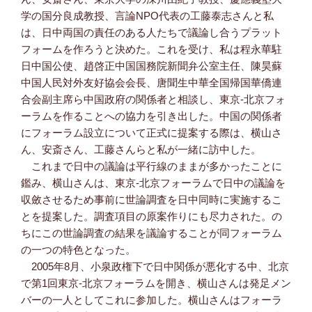
学の国分良成教授、言論NPO代表の工藤泰志さんと私
は、日中両国の責任のある人たちで議論し合うプラット
フォームを作ろうと決めた。これを受け、私は程永華駐
日中国公使、趙啓正中国国務院新聞弁公室主任、陳昊蘇
中国人民対外友好協会会長、唐聞生中華全国帰国華僑連
合会副主席ら中国政府の関係者と相談し、東京-北京フォ
ーラムを作ることへの協力を引き出した。中国の関係者
にフォーラム設立について正式に提案する際は、横山さ
ん、安斎さん、工藤さんらと私が一緒に訪中した。
これまで日中の議論は平行線のままが多かったことに
鑑み、横山さんは、東京-北京フォーラムで日中の議論を
収斂させるため事前に世論調査を日中同時に実施するこ
とを提案した。調査項目の原案作りにも尽力された。の
ちにこの世論調査の結果を議論することが同フォーラム
の一つの特色となった。
2005年8月、小泉政権下で日中関係が悪化する中、北京
で第1回東京-北京フォーラムを開き、横山さんは発足メン
バーの一人としてこれに参加した。横山さんはフォーラ