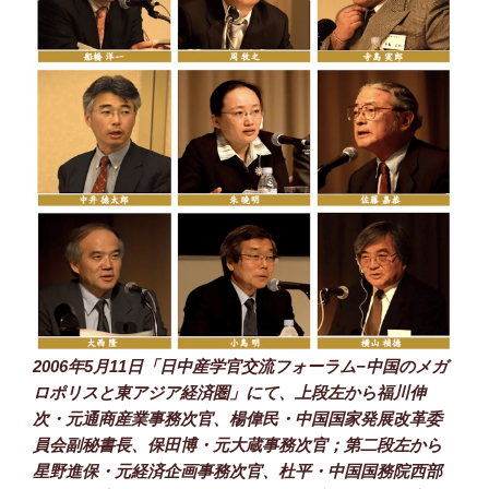
2006年5月11日「日中産学官交流フォーラム−中国のメガ
ロポリスと東アジア経済圏」にて、上段左から福川伸
次・元通商産業事務次官、楊偉民・中国国家発展改革委
員会副秘書長、保田博・元大蔵事務次官；第二段左から
星野進保・元経済企画事務次官、杜平・中国国務院西部