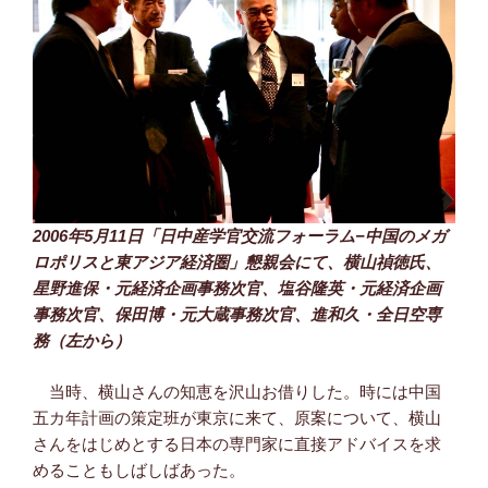
2006年5月11日「日中産学官交流フォーラム−中国のメガ
ロポリスと東アジア経済圏」懇親会にて、横山禎徳氏、
星野進保・元経済企画事務次官、塩谷隆英・元経済企画
事務次官、保田博・元大蔵事務次官、進和久・全日空専
務（左から）
当時、横山さんの知恵を沢山お借りした。時には中国
五カ年計画の策定班が東京に来て、原案について、横山
さんをはじめとする日本の専門家に直接アドバイスを求
めることもしばしばあった。