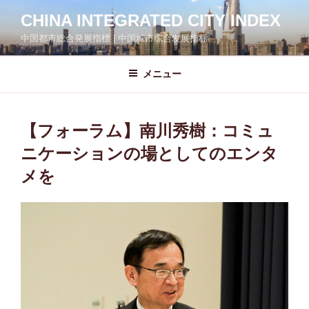
コ
CHINA INTEGRATED CITY INDEX
ン
中国都市総合発展指標 | 中国城市综合发展指标
テ
ン
ツ
メニュー
へ
ス
キ
【フォーラム】南川秀樹：コミュ
ッ
ニケーションの場としてのエンタ
プ
メを