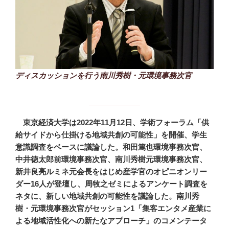
ディスカッションを行う南川秀樹・元環境事務次官
東京経済大学は2022年11月12日、学術フォーラム「供
給サイドから仕掛ける地域共創の可能性」を開催、学生
意識調査をベースに議論した。和田篤也環境事務次官、
中井徳太郎前環境事務次官、南川秀樹元環境事務次官、
新井良亮ルミネ元会長をはじめ産学官のオピニオンリー
ダー16人が登壇し、周牧之ゼミによるアンケート調査を
ネタに、新しい地域共創の可能性を議論した。南川秀
樹・元環境事務次官がセッション1「集客エンタメ産業に
よる地域活性化への新たなアプローチ」のコメンテータ