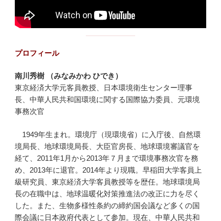
プロフィール
南川秀樹 （みなみかわ ひでき）
東京経済大学元客員教授、日本環境衛生センター理事
長、中華人民共和国環境に関する国際協力委員、元環境
事務次官
1949年生まれ。環境庁（現環境省）に入庁後、自然環
境局長、地球環境局長、大臣官房長、地球環境審議官を
経て、2011年1月から2013年７月まで環境事務次官を務
め、2013年に退官。2014年より現職。早稲田大学客員上
級研究員、東京経済大学客員教授等を歴任。地球環境局
長の在職中は、地球温暖化対策推進法の改正に力を尽く
した。また、生物多様性条約の締約国会議など多くの国
際会議に日本政府代表として参加。現在、中華人民共和