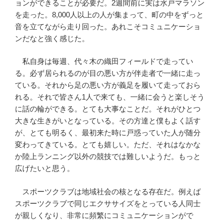
ョンができることが必要だ。2週間前に実は水戸マラソン
を走った。8,000人以上の人が集まって、町の中をずっと
音を立てながら走り回った。あれこそコミュニケーショ
ンだなと強く感じた。
私自身は毎週、代々木の織田フィールドで走ってい
る。必ず居られるのが目の悪い方が伴走者で一緒に走っ
ている。それから足の悪い方が義足を履いて走っておら
れる。それで皆さん1人で来ても、一緒に会うと楽しそう
に話の輪ができる。とても大事なことだ。それがひとつ
大きな生きがいとなっている。その方達と僕もよく話す
が、とても明るく、最初来た時に戸惑っていた人が随分
変わってきている。とても嬉しい。ただ、それはなかな
か陸上ランニング以外の競技では難しいようだ。もっと
広げたいと思う。
スポーツクラブは地域社会の核となる存在だ。例えば
スポーツクラブで同じエクササイズをとっている人同士
が親しくなり、非常に頻繁にコミュニケーションがで