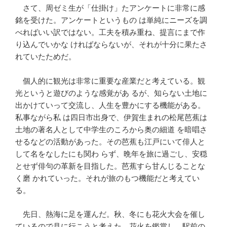
さて、周ゼミ生が「仕掛け」たアンケートに非常に感
銘を受けた。アンケートというもの は単純にニーズを調
べればいい訳ではない。工夫を積み重ね、提言にまで作
り込んでいかな ければならないが、それが十分に果たさ
れていたためだ。
個人的に観光は非常に重要な産業だと考えている。観
光というと遊びのような感覚があ るが、知らない土地に
出かけていって交流し、人生を豊かにする機能がある。
私事ながら私 は四日市出身で、伊賀生まれの松尾芭蕉は
土地の著名人として中学生のころから奥の細道 を暗唱さ
せるなどの活動があった。その芭蕉も江戸にいて俳人と
して名をなしたにも関わ らず、晩年を旅に過ごし、安穏
とせず俳句の革新を目指した。芭蕉すら甘んじることな
く磨 かれていった。それが旅のもつ機能だと考えてい
る。
先日、熱海に足を運んだ。秋、冬にも花火大会を催し
ているので見に行こうと考えた。花火を鑑賞し、駅前の