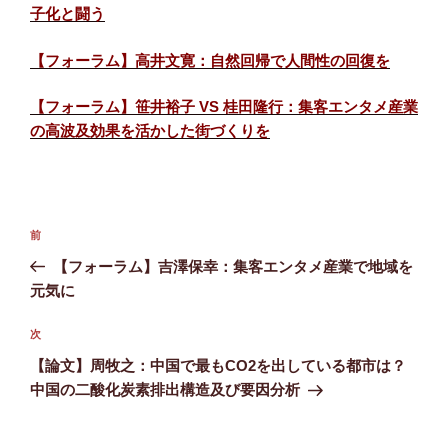
子化と闘う
【フォーラム】高井文寛：自然回帰で人間性の回復を
【フォーラム】笹井裕子 VS 桂田隆行：集客エンタメ産業
の高波及効果を活かした街づくりを
投
前
前
稿
の
【フォーラム】吉澤保幸：集客エンタメ産業で地域を
ナ
投
元気に
ビ
稿
ゲ
次
次
の
ー
【論文】周牧之：中国で最もCO2を出している都市は？
投
シ
中国の二酸化炭素排出構造及び要因分析
稿
ョ
ン