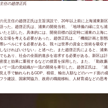
主任の趙啓正氏
元主任の趙啓正氏は主旨演説で、20年以上前に上海浦東新区
語った。趙啓正氏は、浦東の開発当初、「地球儀の縁に立ち浦
いたと話した。具体的には、開発目標の設定時に浦東の上海に
る立場を考える必要があった。趙啓正氏は、「機能計画と形態
際レベルにする必要がある。我々は世界の資金と技術を吸収す
しなければいけない」と述べた。また趙啓正氏によると、浦東
でもあり、社会の全面的進歩を追求する必要がある。新区は計
密度と効果に重視するなどの措置を採用した。また、「勤政廉
いて一流の党組織が一流の開発を牽引した。趙啓正氏は、「浦
見え手で触れられるGDP、税収、輸出入額などのハード面の
フラ建設、国家間協力、政府の職能移転、人材育成などの思考