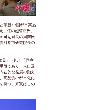
と革新 中国都市高品
室元主任の趙啓正氏、
画司副司長の周南氏
雲河都市研究院長の
意見」（以下「同意
手段であり、人口及
内在的な発展の動力
、高品質の都市化に
を持つ。来賓はこの