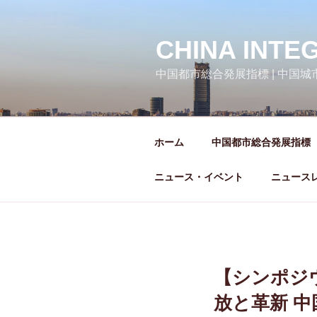
コ
ン
テ
CHINA INTE
ン
中国都市総合発展指標 | 中国
ツ
へ
ス
キ
ホーム
中国都市総合発展指標
ッ
プ
ニュース・イベント
ニュース
【シンポジ
放と革新 