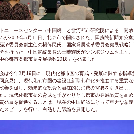
ニュースセンター（中国網）と雲河都市研究院による「開放
ムが2019年6月11日、北京市で開催された。国務院新聞弁公
経済委員会副主任の楊偉民氏、国家発展改革委員会発展戦略計
チを行った。中国網編集長の王暁輝氏がシンポジウムを主宰。
中心都市＆都市圏発展指数2018」を発表した。
は今年2月19日に「現代化都市圏の育成・発展に関する指導
同意見は、現代化都市圏の建設は新型都市化を推進する重要な
改善を促し、効果的な投資と潜在的な消費の需要を引き出し、
た。現代化都市圏の育成を手がかりとし都市の発展品質を高め
質発展を促進することは、現在の中国経済にとって重大な意義
たスピーチを行い、白熱した議論を展開した。