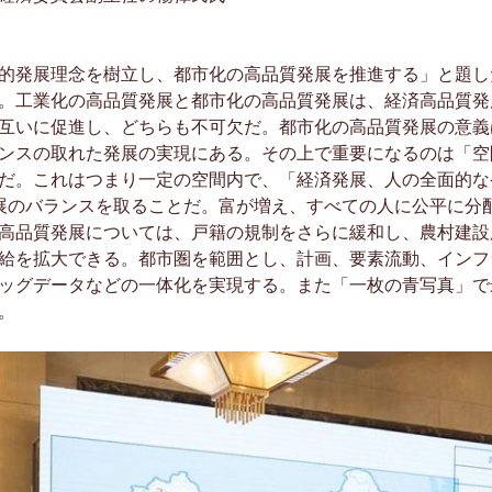
的発展理念を樹立し、都市化の高品質発展を推進する」と題し
。工業化の高品質発展と都市化の高品質発展は、経済高品質発
互いに促進し、どちらも不可欠だ。都市化の高品質発展の意義
ンスの取れた発展の実現にある。その上で重要になるのは「空
だ。これはつまり一定の空間内で、「経済発展、人の全面的な
展のバランスを取ることだ。富が増え、すべての人に公平に分
高品質発展については、戸籍の規制をさらに緩和し、農村建設
給を拡大できる。都市圏を範囲とし、計画、要素流動、インフ
ッグデータなどの一体化を実現する。また「一枚の青写真」で
。