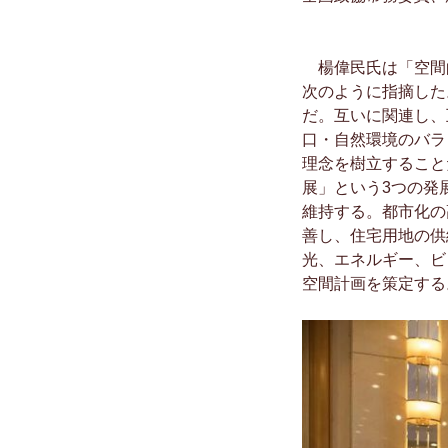
楊偉民氏は「空間
次のように指摘した
だ。互いに関連し、
口・自然環境のバラ
理念を樹立すること
展」という3つの発
維持する。都市化の
善し、住宅用地の供
光、エネルギー、ビ
空間計画を策定する