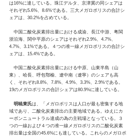
は16%に達している。珠江デルタ、京津冀の同シェアは
それぞれ5.6%、8.6%である。三大メガロポリスの合計シ
ェアは、30.2%を占めている。
中国二酸化炭素排出量における成渝、長江中游、粤閩
浙沿海、関中平原のシェアはそれぞれ2.9%、4.7%、
4.7%、3.1%である。４つの准一線メガロポリスの合計シ
ェアは、15.4%である。
中国二酸化炭素排出量における中原、山東半島（山
東）、哈長、呼包鄂榆、遼中南（遼寧）のシェアも高
く、それぞれ8.8%、7.8%、4.9%、3.3%、2.9%である。
19のメガロポリスの合計シェアは80.9%に達している。
明暁東氏
は、「メガロポリスは人口が最も密集する地
域であり、二酸化炭素排出の主要地域である。ゆえにカ
ーボンニュートラル達成の為の主戦場となっている。３
つの一線および４つの准一線メガロポリスの二酸化炭素
排出量は全国の45.6%にも達している。これらのメガロポ