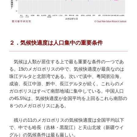
２．気候快適度は人口集中の重要条件
気候は人類が居住する上で最も重要な条件の一つであ
る。19のメガロポリスの中で、気候快適度が最良なのは
珠江デルタと北部湾である。次いで滇中、粤閩浙沿海、
成渝、長江中游、黔中、長江デルタが続く。これらのメ
ガロポリスはすべて南部地域に集中している。中国人口
の45.5%は、気候快適度が全国平均を上回るこれら南部の
８つのメガロポリスにある。
残りの11のメガロポリスの気候快適度は全国平均以下
で、中でも哈長（吉林・黒龍江）と天山北坡（新疆ウイ
グル）の気候条件は最も厳しい。