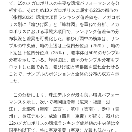
て、19のメガロポリスの主要な環境パフォーマンスを分
析する。そのため19メガロポリスに属する223の都市の
〈指標2022〉環境大項目ランキング偏差値を、メガロポ
リス別に「箱ひげ図」と「蜂群図」を重ねて分析、メガ
ロポリスにおける環境大項目で、ランキング偏差値の分
布状況と差異を可視化した。箱ひげ図中の横線は、サン
プルの中央値、箱の上辺は上位四分位点（75％）、箱の
下辺は下位四分位点（25％）、箱本体は50％のサンプル
分布を示している。蜂群図は、個々のサンプル分布をプ
ロットした図である。箱ひげ図と蜂群図を重ね合わせる
ことで、サンプルのポジションと全体の分布の双方を示
した。
この分析により、珠江デルタが最も良い環境パフォー
マンスを示し、次いで粤閩浙沿海（広東・福建・浙
江）、北部湾（海南・広西）、滇中（雲南）、黔中（貴
州）、長江デルタ、成渝（四川・重慶）が続く。残りの
12のメガロポリスの環境ランキング偏差値の中央値は全
国平均以下で、特に寧夏沿黄（寧夏）が最も低かった。