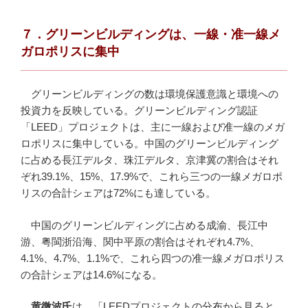
７．グリーンビルディングは、一線
・
准一線メ
ガロポリスに集中
グリーンビルディングの数は環境保護意識と環境への
投資力を反映している。グリーンビルディング認証
「LEED」プロジェクトは、主に一線および准一線のメガ
ロポリスに集中している。中国のグリーンビルディング
に占める長江デルタ、珠江デルタ、京津冀の割合はそれ
ぞれ39.1%、15%、17.9%で、これら三つの一線メガロポ
リスの合計シェアは72%にも達している。
中国のグリーンビルディングに占める成渝、長江中
游、粤閩浙沿海、関中平原の割合はそれぞれ4.7%、
4.1%、4.7%、1.1%で、これら四つの准一線メガロポリス
の合計シェアは14.6%になる。
黄微波氏
は、「LEEDプロジェクトの分布から見ると、