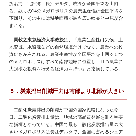
浙沿海、北部湾、長江デルタ、成渝が全国平均を上回
る。残りの14のメガロポリスの農業生産性は全国平均を
下回り、その中には耕地面積が最も広い哈長と中原が含
まれる。
周牧之東京経済大学教授
は、「農業生産性は気候、土
地資源、水資源などの自然環境だけでなく、農業への投
資にも左右される。農業生産性が全国平均を上回る５つ
のメガロポリスはすべて南部地域に位置し、且つ農業に
大規模な投資を行える経済力を持つ」と指摘している。
５．炭素排出削減圧力は南部より北部が大きい
二酸化炭素排出の削減が中国の国家戦略になった今
日、二酸化炭素排出量は、地域の高品質発展を測る重要
な指標となっている。中国で最も二酸化炭素排出量の大
きいメガロポリスは長江デルタで、全国に占めるシェア