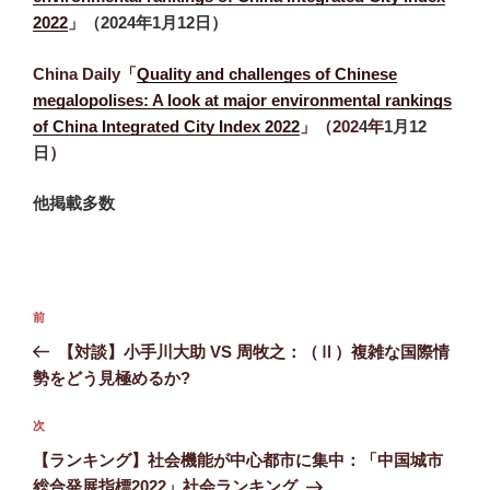
2022
」（2024年1月12日）
China Daily「
Quality and challenges of Chinese
megalopolises: A look at major environmental rankings
of China Integrated City Index 2022
」（202
4
年
1月12
日
）
他掲載多数
投
前
前
稿
の
【対談】小手川大助 VS 周牧之：（Ⅱ）複雑な国際情
ナ
投
勢をどう見極めるか?
ビ
稿
ゲ
次
次
の
ー
【ランキング】社会機能が中心都市に集中：「中国城市
投
シ
総合発展指標2022」社会ランキング