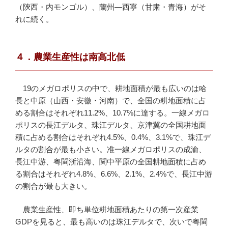
（陝西・内モンゴル）、蘭州—西寧（甘粛・青海）がそ
れに続く。
４．農業生産性は南高北低
19のメガロポリスの中で、耕地面積が最も広いのは哈
長と中原（山西・安徽・河南）で、全国の耕地面積に占
める割合はそれぞれ11.2%、10.7%に達する。一線メガロ
ポリスの長江デルタ、珠江デルタ、京津冀の全国耕地面
積に占める割合はそれぞれ4.5%、0.4%、3.1%で、珠江デ
ルタの割合が最も小さい。准一線メガロポリスの成渝、
長江中游、粤閩浙沿海、関中平原の全国耕地面積に占め
る割合はそれぞれ4.8%、6.6%、2.1%、2.4%で、長江中游
の割合が最も大きい。
農業生産性、即ち単位耕地面積あたりの第一次産業
GDPを見ると、最も高いのは珠江デルタで、次いで粤閩