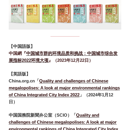
【中国語版】
中国網『
中国城市群的环境品质和挑战：中国城市综合发
展指标2022环境大项
』（2023年12月22日）
【英語版】
China.org.cn「
Quality and challenges of Chinese
megalopolises: A look at major environmental rankings
of China Integrated City Index 2022
」（2024年1月12
日）
中国国務院新聞弁公室（SCIO）「
Quality and
challenges of Chinese megalopolises: A look at major
environmental rankings of China Integrated City Index