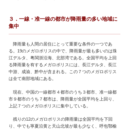
３．一線
・
准一線の都市が降雨量の多い地域に
集中
降雨量も人間の居住にとって重要な条件の一つであ
る。19のメガロポリスの中で、降雨量が最も多いのは珠
江デルタ、粤閩浙沿海、北部湾である。全国平均を上回
る降雨量を有するメガロポリスには、長江デルタ、長江
中游、成渝、黔中が含まれる。この７つのメガロポリス
は全て南部地域にある。
現在、中国の一線都市４都市のうち３都市、准一線都
市９都市のうち７都市は、降雨量が全国平均を上回り、
上記７つのメガロポリスに集中している。
残りの12のメガロポリスの降雨量は全国平均を下回
り、中でも寧夏沿黄と天山北坡が最も少なく、呼包鄂榆