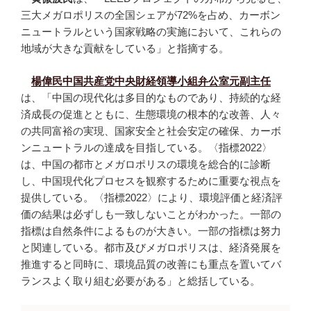
三大メガロポリスの全国シェアが72%を占め、カーボン
ニュートラルという国家戦略の実施において、これらの
地域が大きな貢献をしている」と指摘する。
楊偉民中国共産党中央財経領導小組弁公室元副主任
は、「中国の現代化は多目的なものであり、持続的な経
済成長の促進とともに、生態環境の根本的な改善、人々
の共同富裕の実現、国家安全と社会安定の確保、カーボ
ンニュートラルの達成を目指している。〈指標2022〉
は、中国の都市とメガロポリスの環境を総合的に診断
し、中国現代化プロセスを観察するために重要な視点を
提供している。〈指標2022〉により、環境評価と経済評
価の結果は必ずしも一致しないことがわかった。一部の
指標は自然条件によるものが大きい。一部の指標は努力
と関連している。都市及びメガロポリスは、経済発展を
推進すると同時に、環境品質の改善にも重点を置いてバ
ランスよく取り組む必要がある」と総括している。