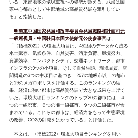
いる。東部地域の環境重視への姿勢が窺える。武漢は国
家中心都市として中部地域の高品質発展を牽引してい
る」と指摘した。
明暁東中国国家発展和改革委員会発展戦略和計画司元
一級巡視員・中国駐日本国大使館元公使参事官
は、
「〈指標2022〉の環境大項目は、452組のデータから成る
水土賦存、気候条件、自然災害、汚染負荷、環境努力、
資源効率、コンパクトシティ、交通ネットワーク、都市
インフラの9つの小項目、そして自然生態、環境品質、空
間構造の3つの中項目に基づき、297の地級市以上の都市
と19のメガロポリスを評価する。このランキングの結
果、経済に強い都市は高品質発展で大きな成果を上げて
いた。環境大項目ランキングのトップ20の都市には、４
つの一線都市、６つの准一線都市、９つの二線都市が含
まれている。これらの都市は、経済力をもって生態環境
の改善、CO2の削減をはかっている」と評価した。
本文は、〈指標2022〉環境大項目ランキングを用い