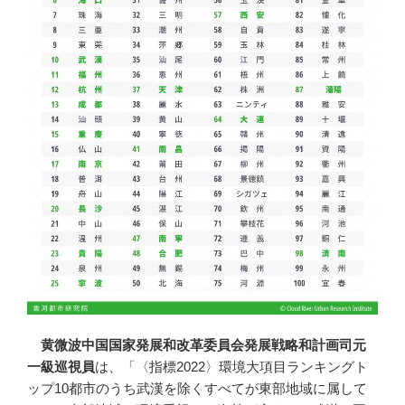
黄微波中国国家発展和改革委員会発展戦略和計画司元
一級巡視員
は、「〈指標2022〉環境大項目ランキングト
ップ10都市のうち武漢を除くすべてが東部地域に属して