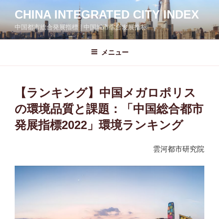
コ
CHINA INTEGRATED CITY INDEX
ン
中国都市総合発展指標 | 中国城市综合发展指标
テ
ン
ツ
メニュー
へ
ス
キ
【ランキング】中国メガロポリス
ッ
の環境品質と課題：「中国総合都市
プ
発展指標2022」環境ランキング
雲河都市研究院