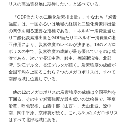
リスの高品質発展に期待したい」と述べている。
「GDP当たりの二酸化炭素排出量」、すなわち「炭素
強度」は、一国あるいは地域の経済と二酸化炭素排出量
の関係を測る重要な指標である。エネルギー消費量当た
り二酸化炭素排出量とGDP当たりエネルギー消費量の相
互作用により、炭素強度のレベルが決まる。19のメガロ
ポリスの中で、炭素強度の成績が最も優れているのは成
渝である。次いで長江中游、黔中、粤閩浙沿海、北部
湾、珠江デルタ、長江デルタが続く。炭素強度の成績が
全国平均を上回るこれら７つのメガロポリスは、すべて
南部地域に位置している。
他の12のメガロポリスの炭素強度の成績は全国平均を
下回る。その中で炭素強度が最も低いのは哈長で、寧夏
沿黄、呼包鄂榆、山西中部（山西）、天山北坡、遼中
南、関中平原、京津冀が続く。これら8つのメガロポリス
はすべて北部地域にある。