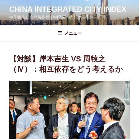
コ
CHINA INTEGRATED CITY INDEX
ン
中国都市総合発展指標 | 中国城市综合发展指标
テ
ン
ツ
メニュー
へ
ス
キ
【対談】岸本吉生 VS 周牧之
ッ
（Ⅳ）：相互依存をどう考えるか
プ