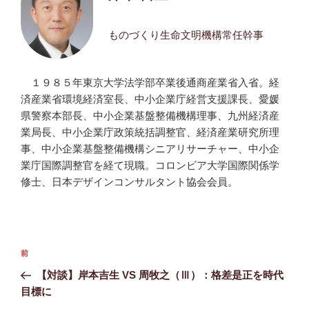
ものづくり生命文明機構常任幹事
１９８５年東京大学法学部卒業後通商産業省入省。経
済産業省環境経済室長、中小企業庁経営支援課長、愛媛
県警察本部長、中小企業基盤整備機構理事、九州経済産
業局長、中小企業庁政策統括調整官、経済産業研究所理
事、中小企業基盤整備機構シニアリサーチャー、中小企
業庁国際調整官を経て現職。コロンビア大学国際関係学
修士、日本デザインコンサルタント協会会員。
投
前
前
稿
の
【対談】岸本吉生 VS 周牧之（Ⅲ）：格差是正を時代
ナ
投
目標に
ビ
稿