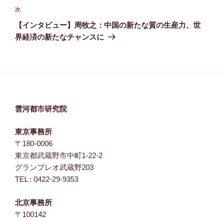
ゲ
次
次
の
ー
【インタビュー】周牧之：中国の新たな質の生産力、世
投
シ
界経済の新たなチャンスに
稿
ョ
ン
雲河都市研究院
東京事務所
〒180-0006
東京都武蔵野市中町1-22-2
グランプレオ武蔵野203
TEL : 0422-29-9353
北京事務所
〒100142