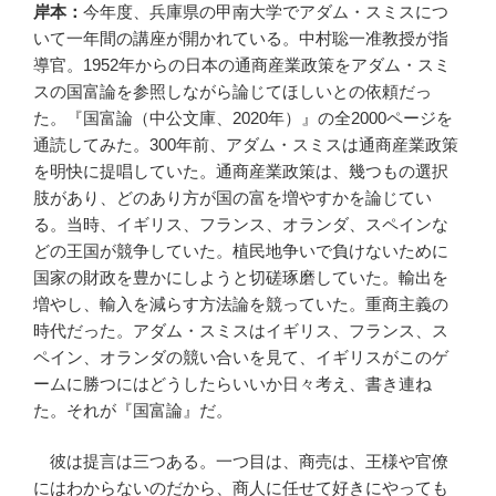
岸本：
今年度、兵庫県の甲南大学でアダム・スミスにつ
いて一年間の講座が開かれている。中村聡一准教授が指
導官。1952年からの日本の通商産業政策をアダム・スミ
スの国富論を参照しながら論じてほしいとの依頼だっ
た。『国富論（中公文庫、2020年）』の全2000ページを
通読してみた。300年前、アダム・スミスは通商産業政策
を明快に提唱していた。通商産業政策は、幾つもの選択
肢があり、どのあり方が国の富を増やすかを論じてい
る。当時、イギリス、フランス、オランダ、スペインな
どの王国が競争していた。植民地争いで負けないために
国家の財政を豊かにしようと切磋琢磨していた。輸出を
増やし、輸入を減らす方法論を競っていた。重商主義の
時代だった。アダム・スミスはイギリス、フランス、ス
ペイン、オランダの競い合いを見て、イギリスがこのゲ
ームに勝つにはどうしたらいいか日々考え、書き連ね
た。それが『国富論』だ。
彼は提言は三つある。一つ目は、商売は、王様や官僚
にはわからないのだから、商人に任せて好きにやっても