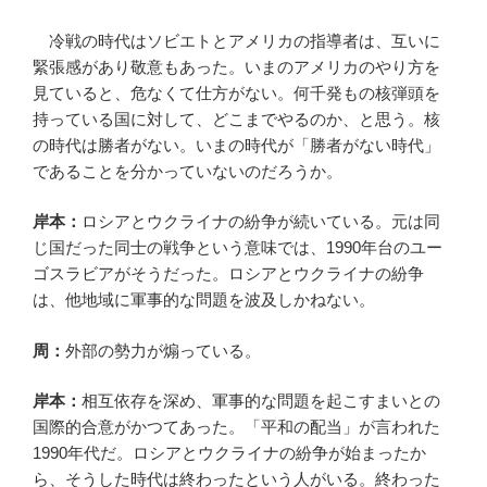
冷戦の時代はソビエトとアメリカの指導者は、互いに
緊張感があり敬意もあった。いまのアメリカのやり方を
見ていると、危なくて仕方がない。何千発もの核弾頭を
持っている国に対して、どこまでやるのか、と思う。核
の時代は勝者がない。いまの時代が「勝者がない時代」
であることを分かっていないのだろうか。
岸本：
ロシアとウクライナの紛争が続いている。元は同
じ国だった同士の戦争という意味では、1990年台のユー
ゴスラビアがそうだった。ロシアとウクライナの紛争
は、他地域に軍事的な問題を波及しかねない。
周：
外部の勢力が煽っている。
岸本：
相互依存を深め、軍事的な問題を起こすまいとの
国際的合意がかつてあった。「平和の配当」が言われた
1990年代だ。ロシアとウクライナの紛争が始まったか
ら、そうした時代は終わったという人がいる。終わった