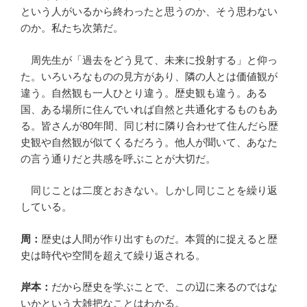
という人がいるから終わったと思うのか、そう思わない
のか。私たち次第だ。
周先生が「過去をどう見て、未来に投射する」と仰っ
た。いろいろなものの見方があり、隣の人とは価値観が
違う。自然観も一人ひとり違う。歴史観も違う。ある
国、ある場所に住んでいれば自然と共通化するものもあ
る。皆さんが80年間、同じ村に隣り合わせて住んだら歴
史観や自然観が似てくるだろう。他人が聞いて、あなた
の言う通りだと共感を呼ぶことが大切だ。
同じことは二度とおきない。しかし同じことを繰り返
している。
周：
歴史は人間が作り出すものだ。本質的に捉えると歴
史は時代や空間を超えて繰り返される。
岸本：
だから歴史を学ぶことで、この辺に来るのではな
いかという大雑把なことはわかる。