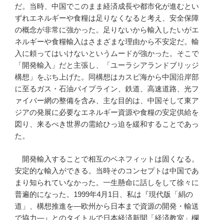
だ。当時、中国でこのまま経済成長や都市化が進むとい
ずれエネルギーや食糧は足りなくなると考え、安全保障
の概念が非常に強かった。足りないから輸入したいがエ
ネルギーや食糧輸入はさまざまな理由から不安定だ。輸
入に頼ってはいけないというムードが強かった。そこで
「開発輸入」だと主張し、「ユーラシアランドブリッジ
構想」をぶち上げた。同構想はカスピ海から中国沿岸部
に至るガス・石油パイプライン、鉄道、高速道路、光フ
ァイバー網の整備を含み、主な目的は、中国そして東ア
ジアの発展に必要なエネルギー資源や食糧の安定供給を
図り、来るべき世界の需給ひっ迫を緩和することであっ
た。
開発輸入することで相互のベネフィットは固くなる。
安定的な輸入ができる。当時そのコンセプトは中国であ
まり知られていなかった。一生懸命に話しをして徐々に
普遍的になった。1999年4月1日、私は『現代版「絹の
道」、構想推進を―欧州から日本まで資源の開発・輸送
で協力―』とのタイトルで日本経済新聞「経済教室」欄