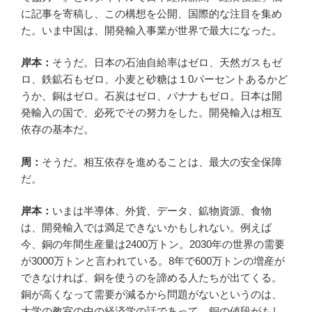
に記事を寄稿し、この構想を公開、国際的な注目を集め
た。いま中国は、開発輸入事業が世界で最大になった。
岸本：
そうだ。日本の石油自給率はゼロ、天然ガスもゼ
ロ、鉄鉱石もゼロ、小麦と砂糖は１0パーセントあるかど
うか、銅はゼロ。石炭はゼロ、バナナもゼロ。日本は開
発輸入の国で、必死でその努力をした。開発輸入は相互
依存の基本だ。
周：
そうだ。相互依存を進めることは、最大の安全保障
だ。
岸本：
いまは半導体、外貨、データ、鉱物資源、食物
は、開発輸入では満足できないかもしれない。例えば
今、銅の年間生産量は2400万トン。2030年の世界の需要
が3000万トンと言われている。8年で600万トンの増産が
できなければ、銅を使うのを諦める人たちが出てくる。
銅が高くなって需要が減るから問題がないというのは、
大学の教室の中の経済学の話であって、銅の値段がもし