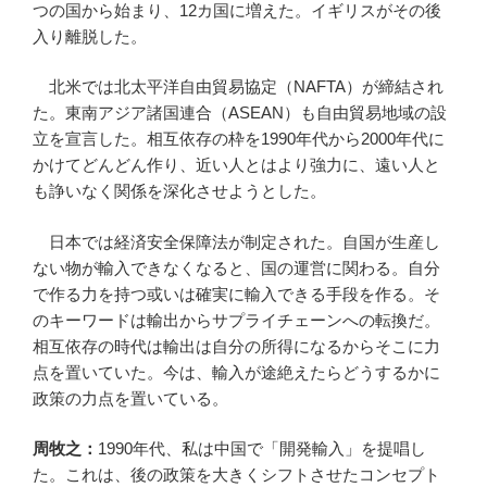
つの国から始まり、12カ国に増えた。イギリスがその後
入り離脱した。
北米では北太平洋自由貿易協定（NAFTA）が締結され
た。東南アジア諸国連合（ASEAN）も自由貿易地域の設
立を宣言した。相互依存の枠を1990年代から2000年代に
かけてどんどん作り、近い人とはより強力に、遠い人と
も諍いなく関係を深化させようとした。
日本では経済安全保障法が制定された。自国が生産し
ない物が輸入できなくなると、国の運営に関わる。自分
で作る力を持つ或いは確実に輸入できる手段を作る。そ
のキーワードは輸出からサプライチェーンへの転換だ。
相互依存の時代は輸出は自分の所得になるからそこに力
点を置いていた。今は、輸入が途絶えたらどうするかに
政策の力点を置いている。
周牧之：
1990年代、私は中国で「開発輸入」を提唱し
た。これは、後の政策を大きくシフトさせたコンセプト