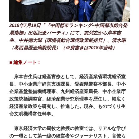
2018年7月19日「『中国都市ランキング−中国都市総合発
展指標』出版記念パーティ」にて、前列左から岸本吉
生、中井徳太郎（環境省総合環境政策統括官）、清水昭
（葛西昌医会病院院長）（※肩書きは2018年当時）
■ 編集ノート：
岸本吉生氏は経産官僚として、経済産業省環境経済室
長、中小企業庁経営支援課長、愛媛県警察本部長、中小
企業基盤整備機構理事、九州経済産業局長、中小企業庁
政策統括調整官、経済産業研究所理事を歴任し、幅広く
経済産業政策を研究し、推進した。現在、ものづくり生
命文明機構常任幹事。
東京経済大学の周牧之教授の教室では、リアルな学び
の一環として第一線の経営者やジャーナリスト、官僚ら