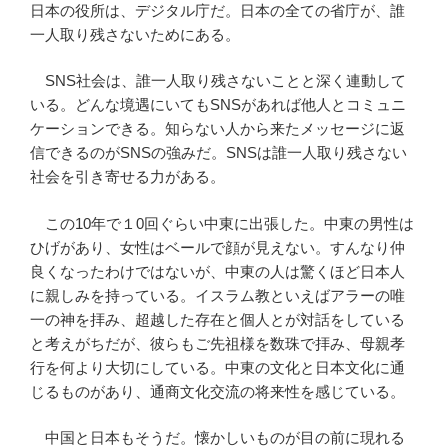
日本の役所は、デジタル庁だ。日本の全ての省庁が、誰
一人取り残さないためにある。
SNS社会は、誰一人取り残さないことと深く連動して
いる。どんな境遇にいてもSNSがあれば他人とコミュニ
ケーションできる。知らない人から来たメッセージに返
信できるのがSNSの強みだ。SNSは誰一人取り残さない
社会を引き寄せる力がある。
この10年で１0回ぐらい中東に出張した。中東の男性は
ひげがあり、女性はベールで顔が見えない。すんなり仲
良くなったわけではないが、中東の人は驚くほど日本人
に親しみを持っている。イスラム教といえばアラーの唯
一の神を拝み、超越した存在と個人とが対話をしている
と考えがちだが、彼らもご先祖様を数珠で拝み、母親孝
行を何より大切にしている。中東の文化と日本文化に通
じるものがあり、通商文化交流の将来性を感じている。
中国と日本もそうだ。懐かしいものが目の前に現れる