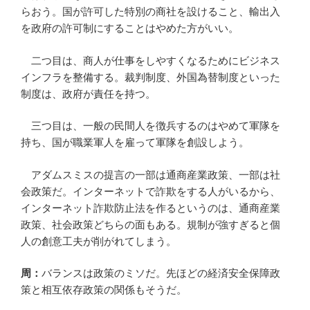
らおう。国が許可した特別の商社を設けること、輸出入
を政府の許可制にすることはやめた方がいい。
二つ目は、商人が仕事をしやすくなるためにビジネス
インフラを整備する。裁判制度、外国為替制度といった
制度は、政府が責任を持つ。
三つ目は、一般の民間人を徴兵するのはやめて軍隊を
持ち、国が職業軍人を雇って軍隊を創設しよう。
アダムスミスの提言の一部は通商産業政策、一部は社
会政策だ。インターネットで詐欺をする人がいるから、
インターネット詐欺防止法を作るというのは、通商産業
政策、社会政策どちらの面もある。規制が強すぎると個
人の創意工夫が削がれてしまう。
周：
バランスは政策のミソだ。先ほどの経済安全保障政
策と相互依存政策の関係もそうだ。