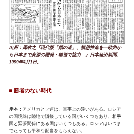
出所：周牧之『現代版「絹の道」、構想推進を―欧州か
ら日本まで資源の開発・輸送で協力―』日本経済新聞、
1999年4月1日。
■
勝者のない時代
岸本：
アメリカとソ連は、軍事上の違いがある。ロシア
の国境線は陸地で隣接している国がいくつもあり、相手
国と緊張関係にある国はいくつもある。ロシアはいつま
でたっても平和な配当をもらえない。