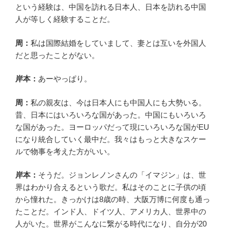
という経験は、中国を訪れる日本人、日本を訪れる中国
人が等しく経験することだ。
周：
私は国際結婚をしていまして、妻とは互いを外国人
だと思ったことがない。
岸本：
あーやっぱり。
周：
私の親友は、今は日本人にも中国人にも大勢いる。
昔、日本にはいろいろな国があった。中国にもいろいろ
な国があった。ヨーロッパだって現にいろいろな国がEU
になり統合していく最中だ。我々はもっと大きなスケー
ルで物事を考えた方がいい。
岸本：
そうだ。ジョンレノンさんの「イマジン」は、世
界はわかり合えるという歌だ。私はそのことに子供の頃
から憧れた。きっかけは8歳の時、大阪万博に何度も通っ
たことだ。インド人、ドイツ人、アメリカ人、世界中の
人がいた。世界がこんなに繋がる時代になり、自分が20