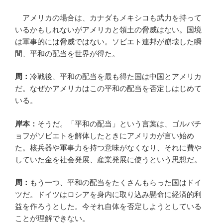
アメリカの場合は、カナダもメキシコも武力を持って
いるかもしれないがアメリカと領土の脅威はない。国境
は軍事的には脅威ではない。ソビエト連邦が崩壊した瞬
間、平和の配当を世界が得た。
周：
冷戦後、平和の配当を最も得た国は中国とアメリカ
だ。なぜかアメリカはこの平和の配当を否定しはじめて
いる。
岸本：
そうだ。「平和の配当」という言葉は、ゴルバチ
ョフがソビエトを解体したときにアメリカが言い始め
た。核兵器や軍事力を持つ意味がなくなり、それに費や
していた金を社会発展、産業発展に使うという思想だ。
周：
もう一つ、平和の配当をたくさんもらった国はドイ
ツだ。ドイツはロシアを身内に取り込み懸命に経済的利
益を作ろうとした。今それ自体を否定しようとしている
ことが理解できない。