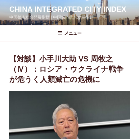
コ
CHINA INTEGRATED CITY INDEX
ン
中国都市総合発展指標 | 中国城市综合发展指标
テ
ン
ツ
メニュー
へ
ス
キ
【対談】小手川大助 VS 周牧之
ッ
（Ⅳ）：ロシア・ウクライナ戦争
プ
が危うく人類滅亡の危機に