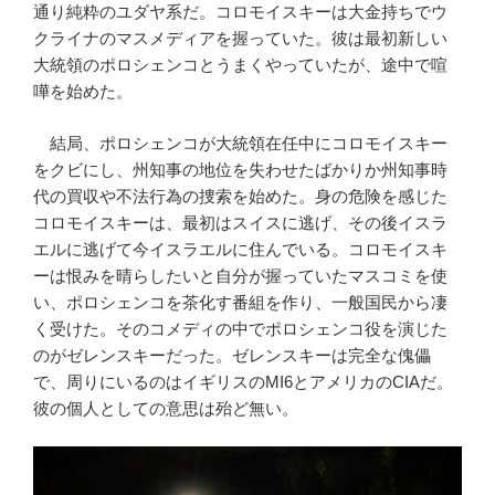
通り純粋のユダヤ系だ。コロモイスキーは大金持ちでウ
クライナのマスメディアを握っていた。彼は最初新しい
大統領のポロシェンコとうまくやっていたが、途中で喧
嘩を始めた。
結局、ポロシェンコが大統領在任中にコロモイスキー
をクビにし、州知事の地位を失わせたばかりか州知事時
代の買収や不法行為の捜索を始めた。身の危険を感じた
コロモイスキーは、最初はスイスに逃げ、その後イスラ
エルに逃げて今イスラエルに住んでいる。コロモイスキ
ーは恨みを晴らしたいと自分が握っていたマスコミを使
い、ポロシェンコを茶化す番組を作り、一般国民から凄
く受けた。そのコメディの中でポロシェンコ役を演じた
のがゼレンスキーだった。ゼレンスキーは完全な傀儡
で、周りにいるのはイギリスのMI6とアメリカのCIAだ。
彼の個人としての意思は殆ど無い。