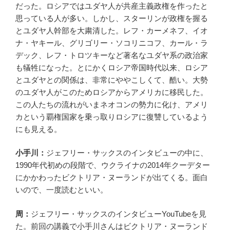
だった。ロシアではユダヤ人が共産主義政権を作ったと
思っている人が多い。しかし、スターリンが政権を握る
とユダヤ人幹部を大粛清した。レフ・カーメネフ、イオ
ナ・ヤキール、グリゴリー・ソコリニコフ、カール・ラ
デック、レフ・トロツキーなど著名なユダヤ系の政治家
も犠牲になった。とにかくロシア帝国時代以来、ロシア
とユダヤとの関係は、非常にややこしくて、酷い。大勢
のユダヤ人がこのためロシアからアメリカに移民した。
この人たちの流れがいまネオコンの勢力に化け、アメリ
カという覇権国家を乗っ取りロシアに復讐しているよう
にも見える。
小手川：
ジェフリー・サックスのインタビューの中に、
1990年代初めの段階で、ウクライナの2014年クーデター
にかかわったビクトリア・ヌーランドが出てくる。面白
いので、一度読むといい。
周：
ジェフリー・サックスのインタビューYouTubeを見
た。前回の講義で小手川さんはビクトリア・ヌーランド