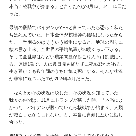
本当に核戦争が始まる」と言ったのが9月13、14、15日だ
った。
最初の段階でバイデンがYESと言っていたら恐らく私た
ちは死んでいた。日本全体が核爆弾の犠牲になったから
だ。一番困るのはそういう戦争になると、地球の周りに
核の雲が出来、全世界の平均気温が10度ぐらい下がる。
そして全世界はひどい農業問題が起こり人々は飢餓にな
る。原爆1発で、人は数日間も経たずに死ぬ恐れがある。
生き延びても数年間のうちに飢え死にする。そんな状況
が非常に近づいたのが2024年9月だった。
なんとかその状況は脱した。その状況を知っていた
我々の仲間は、11月にトランプが勝った時、「本当によ
かった、バイデンが勝っていたら核戦争が始まり、人類
が滅亡したかもしれない」と、本当に真剣に互いに話し
合った。
周牧之：
バイデン政権は、何故そこまでやるのか？