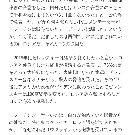
にロシアに占領されることが明確だった。そのため時間
稼ぎの合意をした。自分たちはミンスク合意にのっとっ
て平和を続けようという気は全くなかった」と、公の席
で発表した。 だから何も知らないTVコメンテーターが
「プーチンは嘘をついた」「プーチンは騙した」という
が、全く逆だ。だましたのは西側で、常にだまされてい
るのはロシアだ。それが1つの原因だ。
2019年にゼレンスキーは経済を良くしたいと言い、ロ
シアと仲良くしたら経済が復活すると発表し、73%の票
をとって大統領になった。大統領になった途端にゼレン
スキーはネオナチから、殺人の脅迫を受けた。その半年
後にアメリカの政権がバイデンに変わったことでゼレン
スキーは180度姿勢を変えた。ロシア語を禁止するなど、
ロシアを次々挑発した。
プーチンが一番弱いのは、自分が治めている民衆から
の陳情だ。特に東ウクライナ、ロシア語を話す人たち
が、「なぜこれだけウクライナから砲撃を受けているの