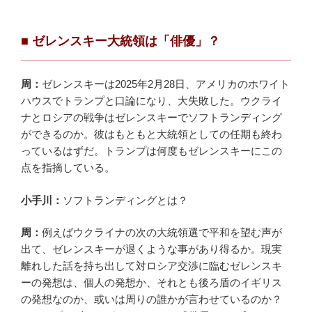
■
ゼレンスキー大統領は「俳優」？
周：
ゼレンスキーは2025年2月28日、アメリカのホワイト
ハウスでトランプと口論になり、大失敗した。ウクライ
ナとロシアの戦争はゼレンスキーでソフトランディング
ができるのか。彼はもともと大統領としての任期も終わ
っているはずだ。トランプは何度もゼレンスキーにこの
点を指摘している。
小手川：
ソフトランディングとは？
周：
例えばウクライナの次の大統領選で平和を望む声が
出て、ゼレンスキーが退くような事があり得るか。現実
離れした話を持ち出して対ロシア交渉に臨むゼレンスキ
ーの発想は、個人の発想か、それとも後ろ盾のイギリス
の発想なのか、或いは周りの誰かが言わせているのか？