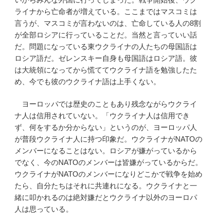
ライナから亡命者が増えている。ここまではマスコミは
言うが、マスコミが言わないのは、亡命している人の8割
が全部ロシアに行っていることだ。当然と言っていい話
だ。問題になっている東ウクライナの人たちの母国語は
ロシア語だ。ゼレンスキー自身も母国語はロシア語。彼
は大統領になってから慌ててウクライナ語を勉強したた
め、今でも彼のウクライナ語は上手くない。
ヨーロッパでは歴史のこともあり残念ながらウクライ
ナ人は信用されていない。「ウクライナ人は信用でき
ず、何をするか分からない」というのが、ヨーロッパ人
が普段ウクライナ人に持つ印象だ。ウクライナがNATOの
メンバーになることはない。ロシアが嫌がっているから
でなく、今のNATOのメンバーは皆嫌がっているからだ。
ウクライナがNATOのメンバーになりどこかで戦争を始め
たら、自分たちはそれに共連れになる。ウクライナと一
緒に叩かれるのは絶対嫌だとウクライナ以外のヨーロパ
人は思っている。