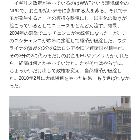
イギリス政府がやっているのはWWFという環境保全の
NPOで、お金を払いデモに参加する人を募る。それでデ
モが発生すると、その模様を映像にし、民主化の動きが
起こっているとしてニュースをどんどん流す。結果、
2004年の選挙でユシチェンコが大統領になった。が、こ
のユシチェンコが欧米に接近して経済が破綻した。ウク
ライナの貿易の3分の2はロシアや旧ソ連諸国が相手だ。
その3分の2に代わるだけのお金をEUやアメリカがくれた
ら、経済は何とかやっていけた。だがそれはやらずに、
ちょっかいだけ出して政権を変え、当然経済が破綻し
た。2010年2月に大統領選をやった結果、もう選ばれなか
った。