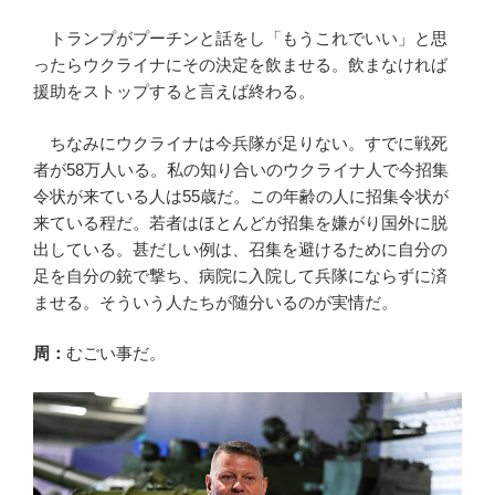
トランプがプーチンと話をし「もうこれでいい」と思
ったらウクライナにその決定を飲ませる。飲まなければ
援助をストップすると言えば終わる。
ちなみにウクライナは今兵隊が足りない。すでに戦死
者が58万人いる。私の知り合いのウクライナ人で今招集
令状が来ている人は55歳だ。この年齢の人に招集令状が
来ている程だ。若者はほとんどが招集を嫌がり国外に脱
出している。甚だしい例は、召集を避けるために自分の
足を自分の銃で撃ち、病院に入院して兵隊にならずに済
ませる。そういう人たちが随分いるのが実情だ。
周：
むごい事だ。