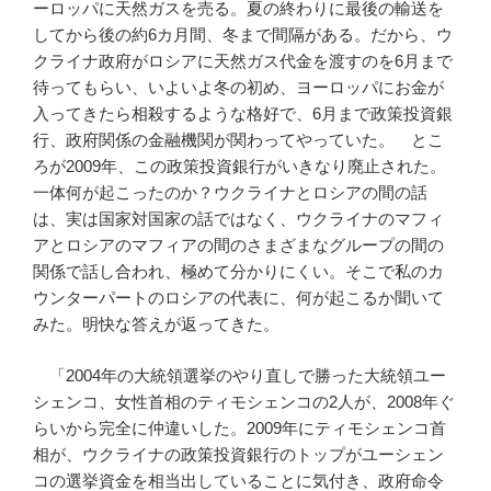
ーロッパに天然ガスを売る。夏の終わりに最後の輸送を
してから後の約6カ月間、冬まで間隔がある。だから、ウ
クライナ政府がロシアに天然ガス代金を渡すのを6月まで
待ってもらい、いよいよ冬の初め、ヨーロッパにお金が
入ってきたら相殺するような格好で、6月まで政策投資銀
行、政府関係の金融機関が関わってやっていた。 とこ
ろが2009年、この政策投資銀行がいきなり廃止された。
一体何が起こったのか？ウクライナとロシアの間の話
は、実は国家対国家の話ではなく、ウクライナのマフィ
アとロシアのマフィアの間のさまざまなグループの間の
関係で話し合われ、極めて分かりにくい。そこで私のカ
ウンターパートのロシアの代表に、何が起こるか聞いて
みた。明快な答えが返ってきた。
「2004年の大統領選挙のやり直しで勝った大統領ユー
シェンコ、女性首相のティモシェンコの2人が、2008年ぐ
らいから完全に仲違いした。2009年にティモシェンコ首
相が、ウクライナの政策投資銀行のトップがユーシェン
コの選挙資金を相当出していることに気付き、政府命令