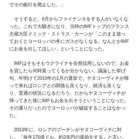
でその銀行を廃止した。」
そうすると、6月からファイナンスをする人がいなくな
った。これで大騒ぎになり、当時のIMFトップのフランス
大蔵大臣ドミック・ストラス・カーンが「このまま放っ
ておくとヨーロッパの冬にガスがなくなる。なんとかIMF
にお金を出してほしい」ということになった。
IMFはそもそもウクライナを全然信用しないので、お金
を貸したら何時返ってくるか分からない。議論した挙げ
句、年明けて2010年の1月の選挙で、ヤヌコーヴィチが帰
って来ればロシアとの関係も良くなり、経済も良くな
り、普通の状況になるだろう。だからヤヌコーヴィチが
帰ってきた後にIMFもお金を出そうということになった。
その通りだったのでヨーロッパが破綻することはなかっ
た。
2013年に、ロシアのプーチンがヤヌコーヴィチに対
し、「毎年175億ドル、約2兆円の援助をする」と言い、