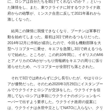
に、ロシアは自分たちを助けてくれないのか？ 」といっ
た陳情をし、また、東ウクライナに対するウクライナ政
府からの砲撃が、ミンスク合意に反して2021年暮れから
激しくなった。
結局この陳情に我慢できなくなり、プーチンは軍事行
動を始めてしまった。最初は3日で終わるつもりだった。
2014年12月に作戦が成功したので、今回も機動部隊を大
型ヘリコプターに乗せ、キエフを急襲し3日で終えるつも
りで始めた。ところが、この約10年間に、イギリスのMI6
とアメリカのCIAががっちり情報網をキエフの周りに張り
巡らせたため、ヘリコプターが全部打ち落とされた。
それで3日では終わらずに少し長引いたが、やはりロシ
アが優勢だった。そのため2020年3月29日にイスタンブー
ルでウクライナとロシアが交渉をした。ウクライナを信
用してないロシアは事前にウクライナのポジションをペ
ーパーで出すよう要求した。ウクライナ政府の提案に
は、ウクライナは永世中立としてNATOに入らない、クリ