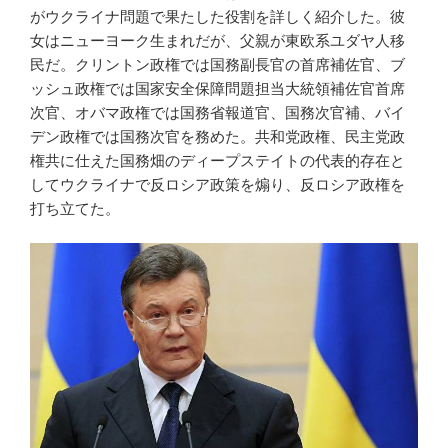
がウクライナ問題で果たした役割を詳しく紹介した。彼
女はニューヨーク生まれだが、父親が東欧系ユダヤ人移
民だ。クリントン政権では国務副長官の首席補佐官、ブ
ッシュ政権では国家安全保障問題担当大統領補佐官首席
次官、オバマ政権では国務省報道官、国務次官補、バイ
デン政権では国務次官を務めた。共和党政権、民主党政
権共に仕えた国務畑のディープステイトの代表的存在と
してウクライナで反ロシア政策を煽り、反ロシア政権を
打ち立てた。