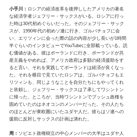
小手川：
ロシアの経済改革を後押ししたアメリカの著名
な経済学者ジェフリー・サックスがいる。ロシアに行っ
た時は30代初めぐらいだった。そのジェフリー・サック
スが、1990年代の初めソ連に行き、ゴルバチョフに会
い、エリツィンに会った際の話の内容が少し長いが1時間
半ぐらいのインタビューでYouTubeに全部載っている。読
む価値がある。彼はポーランドに行き、ポーランドが共
産主義をやめれば、アメリカ政府は多額の経済援助をす
ると言い、それを実践してポーランドは経済が良くなっ
た。それを横目で見ていたロシアは、ゴルバチョフもエ
リツィンも、同じようなことを自分たちにもやってくれ
と依頼し、ジェフリー・サックスは了承してワシントン
に帰った。ところが、当時ワシントンでブッシュ政権を
固めていたのはネオコンのメンバーだった。その人たち
のほとんどが東欧圏にいたユダヤ人だ。彼らはソ連への
援助に反対しサックスの計画は潰れた。
周：
ソビエト政権樹立の中心メンバーの大半はユダヤ人