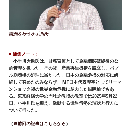
講演を行う小手川氏
■ 編集ノート：
小手川大助氏は、財務官僚として金融機関破綻後の公
的管理を担った。その後、産業再生機構を設立し、バブ
ル崩壊後の処理に当たった。日本の金融危機の対応に継
続して努めたのみならず、IMF日本代表理事としてリーマ
ンショック後の世界金融危機に尽力した国際通でもあ
る。東京経済大学の周牧之教授の教室では2025年5月22
日、小手川氏を迎え、激動する世界情勢の現状と行方に
ついて伺った。
（
※前回の記事はこちらから
）