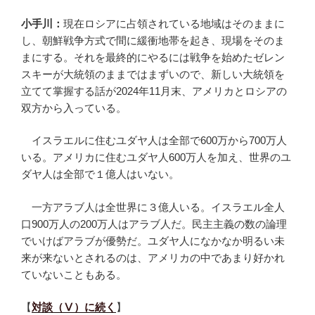
小手川：
現在ロシアに占領されている地域はそのままに
し、朝鮮戦争方式で間に緩衝地帯を起き、現場をそのま
まにする。それを最終的にやるには戦争を始めたゼレン
スキーが大統領のままではまずいので、新しい大統領を
立てて掌握する話が2024年11月末、アメリカとロシアの
双方から入っている。
イスラエルに住むユダヤ人は全部で600万から700万人
いる。アメリカに住むユダヤ人600万人を加え、世界のユ
ダヤ人は全部で１億人はいない。
一方アラブ人は全世界に３億人いる。イスラエル全人
口900万人の200万人はアラブ人だ。民主主義の数の論理
でいけばアラブが優勢だ。ユダヤ人になかなか明るい未
来が来ないとされるのは、アメリカの中であまり好かれ
ていないこともある。
【
対談（Ⅴ）に続く
】