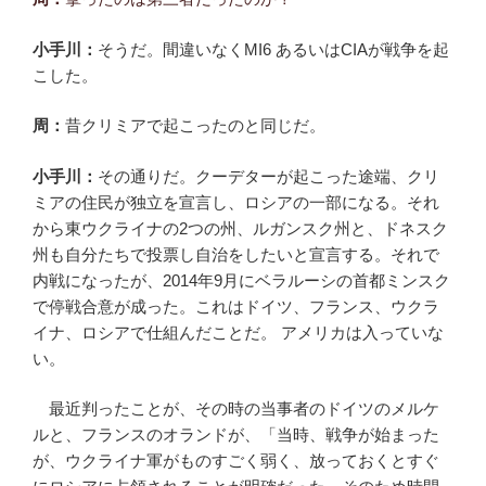
小手川：
そうだ。間違いなくMI6 あるいはCIAが戦争を起
こした。
周：
昔クリミアで起こったのと同じだ。
小手川：
その通りだ。クーデターが起こった途端、クリ
ミアの住民が独立を宣言し、ロシアの一部になる。それ
から東ウクライナの2つの州、ルガンスク州と、ドネスク
州も自分たちで投票し自治をしたいと宣言する。それで
内戦になったが、2014年9月にベラルーシの首都ミンスク
で停戦合意が成った。これはドイツ、フランス、ウクラ
イナ、ロシアで仕組んだことだ。 アメリカは入っていな
い。
最近判ったことが、その時の当事者のドイツのメルケ
ルと、フランスのオランドが、「当時、戦争が始まった
が、ウクライナ軍がものすごく弱く、放っておくとすぐ