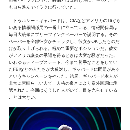
統領がイラクに行った時期とほぼ同じ時に、ギャバード
も自ら進んでイラクに行っていた。
トゥルシー・ギャバードは、CIAなどアメリカの16ぐら
いある情報関係局の一番上に立っている。情報関係局は
毎日大統領にブリーフィングペーパーで説明する。その
ペーパーを全部彼女がチェックし、彼女がOKしたものだ
けが取り上げられる。極めて重要なポジションだ。彼女
がアメリカ議会の承認を得るときは大変な騒ぎだった。
いわゆるディープステート、今まで勝手なことをしてい
たFBIなどの人たちが大反対し、ギャバードに問題がある
というキャンペーンをやった。結局、ギャバード本人が
非常に素晴らしい人で、人格の良さにより案外順調に承
認された。今回はそうした人がいて、目を光らせている
ことは大きい。