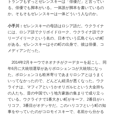
トランプもずっとゼレンスキーは「俳優だ」と言ってい
る。俳優でも脚本がいる。一体誰が脚本を書いているの
か。そもそもゼレンスキーは一体どういう人なのか。
小手川：
ゼレンスキーの母語はロシア語だ。ウクライナ
には、ロシア語でクリボイドローク、ウクライナ語でク
リーブイリークという名の、日本でいう広島ぐらいの町
がある。ゼレンスキーはその町の出身で、彼は俳優、コ
メディアンだった。
2014年2月キーウでネオナチがクーデターを起こし、同
年6月に大統領選挙がありポロシェンコが大統領になっ
た。ポロシェンコも欧米寄りであまりロシアとはうまく
いってなかったので、どんどん経済が悪くなった。ウク
ライナは、マフィアというかオリガルヒという大金持ち
の人たち、昔の中国でいう地方豪族の集まりで成り立っ
ている。ウクライナで1番大きい町がキーフ、2番目がハ
リコフ、3番目がオデッサだ。このハリコフという町の知
事をやっていたのがコロモイスキーで、名前から分かる