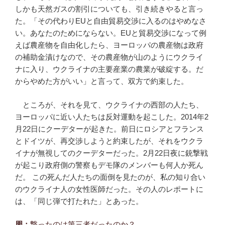
しかも天然ガスの割引についても、引き続きやると言っ
た。「その代わりEUと自由貿易交渉に入るのはやめなさ
い。あなたのためにならない。EUと貿易交渉になって例
えば農産物を自由化したら、ヨーロッパの農産物は政府
の補助金漬けなので、その農産物が山のようにウクライ
ナに入り、ウクライナの主要産業の農業が破綻する。だ
からやめた方がいい」と言って、双方で約束した。
ところが、それを見て、ウクライナの西部の人たち、
ヨーロッパに近い人たちは反対運動を起こした。2014年2
月22日にクーデターが起きた。前日にロシアとフランス
とドイツが、再交渉しようと約束したが、それをウクラ
イナが無視してのクーデターだった。2月22日夜に銃撃戦
が起こり政府側の警察もデモ隊のメンバーも何人か死ん
だ。 この死んだ人たちの面倒を見たのが、私の知り合い
のウクライナ人の女性医師だった。その人のレポートに
は、「同じ弾で打たれた」とあった。
周：
撃ったのは第三者だったのか？