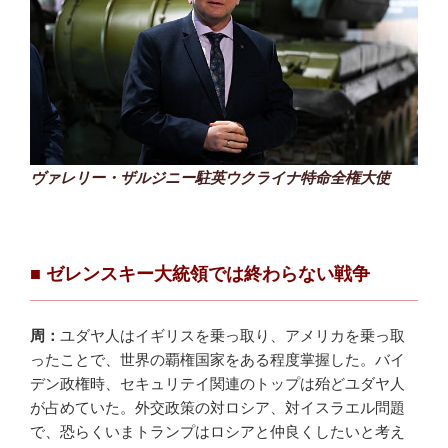
ヴァレリー・ザルジニー駐英ウクライナ特命全権大使
■ ゼレンスキー大統領では終わらない戦争
周：
ユダヤ人はイギリスを乗っ取り、アメリカを乗っ取
ったことで、世界の覇権国家をある程度掌握した。バイ
デン政権時、セキュリテイ関連のトップは殆どユダヤ人
が占めていた。外交政策の対ロシア、対イスラエル問題
で、恐らくいまトランプはロシアと仲良くしたいと考え