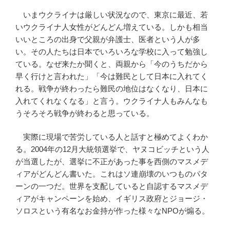
いまウクライナは厳しい状況なので、東京に最近、若
いウクライナ人女性がどんどん増えている。しかも相当
いいところの出身で父親が弁護士、医者という人が多
い。その人たちは日本でいろいろな学校に入って勉強し
ている。なぜ来たか聞くと、両親から「今のうちだから
早く行けと言われた」「今は難民として日本に入れてく
れる。戦争が終わったら難民の地位はなくなり、日本に
入れてくれなくなる」と言う。ウクライナ人もみんなも
うそろそろ戦争が終わると思っている。
実際に現場で苦労している人と話すと極めてよくわか
る。2004年の12月大統領選挙で、ヤヌコビッチという人
が当選したが、選挙に不正があった事を西側のマスメデ
ィアがどんどん書いた。これはソ連崩壊のいつものパタ
ーンの一つだ。世界を支配していると自認するマスメデ
ィアがキャンペーンを始め、イギリス政府とジョージ・
ソロスという有名なお金持が作った様々なNPOが煽る。