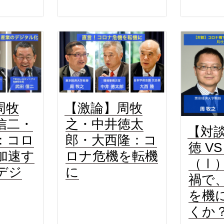
周牧
【激論】周牧
信二・
之・中井徳太
【対
：コロ
郎・大西隆：コ
徳 V
加速す
ロナ危機を転機
（Ⅰ
デジ
に
禍で
を機
くか