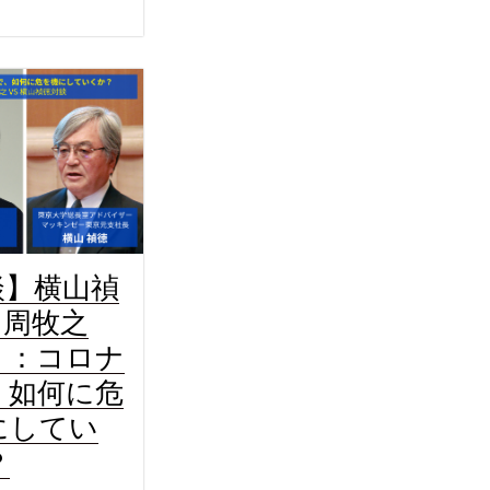
談】横山禎
S 周牧之
）：コロナ
、如何に危
にしてい
？