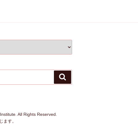
検
索
stitute. All Rights Reserved.
じます。