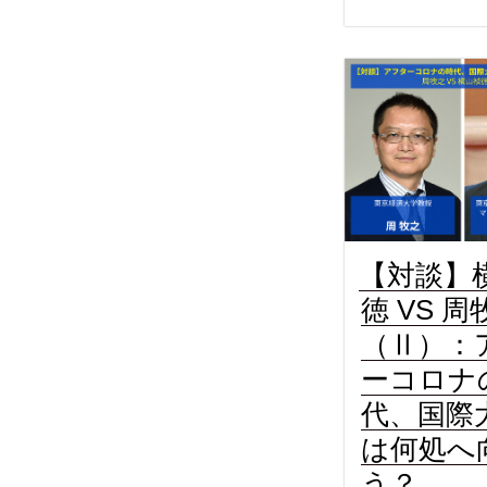
【対談】
徳 VS 周
（Ⅱ）：
ーコロナ
代、国際
は何処へ
う？