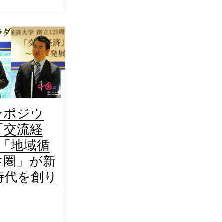
ンポジウ
「交流経
×「地域循
生圏」が新
時代を創り