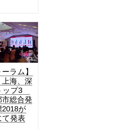
ォーラム】
、上海、深
トップ3
都市総合発
2018が
にて発表