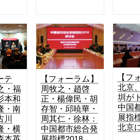
【フ
ーテ
【フォーラム】
北京
之・福
周牧之・趙啓
圳が
杉本和
正・楊偉民・胡
中国
隆・南
存智・邱暁華・
展指標
古川
周其仁・徐林：
北京
隆・横
中国都市総合発
森本英
展指標2018