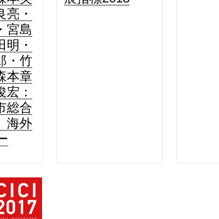
良亮・
・宮島
田明・
郎・竹
森本章
俊宏：
市総合
」海外
ー