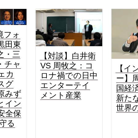
境フォ
黒田東
之・三
【対談】白井衛
・チャ
VS 周牧之：コ
【イ
ェカ
ロナ禍での日中
ー】
スグ
エンターテイ
国経
原みず
メント産業
新た
とイン
世界
安全保
を守る