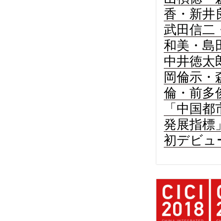
香・新井
武田信二
和美・島
中井徳太
岡倫示・
倫・前多
「中国都
発展指標
初デビュ