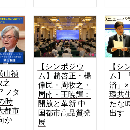
【シ
【シンポジウ
横山禎
ム】
ム】趙啓正・楊
牧之
済」
偉民・周牧之・
アフタ
環共
周南・王暁輝：
の時
たな
開放と革新 中
大都市
出す
国都市高品質発
向か
展