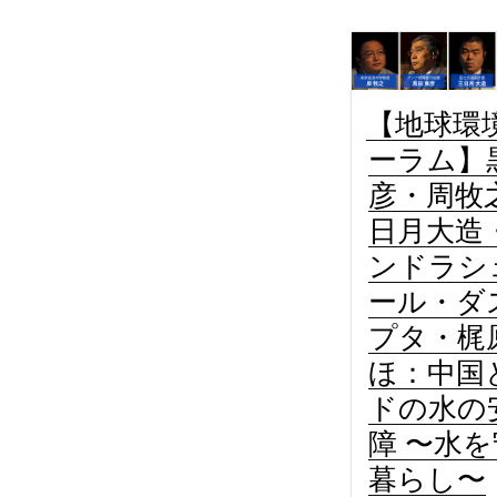
【地球環
ーラム】
彦・周牧
日月大造
ンドラシ
ール・ダ
プタ・梶
ほ：中国
ドの水の
障 〜水
暮らし〜