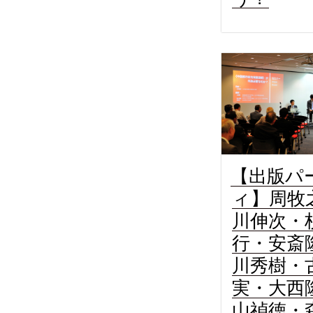
【出版パ
ィ】周牧
川伸次・
行・安斎
川秀樹・
実・大西
山禎徳・