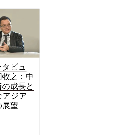
ンタビュ
周牧之：中
済の成長と
なアジア
の展望