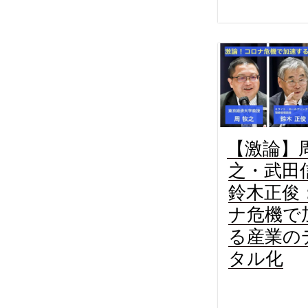
【激論】
之・武田
鈴木正俊
ナ危機で
る産業の
タル化