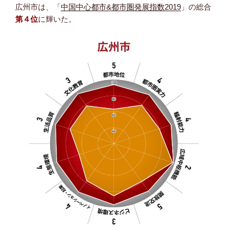
広州市は、「
中国中心都市&都市圏発展指数2019
」の総合
第４位
に輝いた。