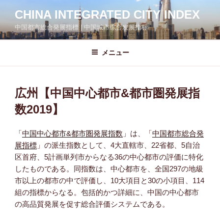
コ
CHINA INTEGRATED CITY INDEX
ン
中国都市総合発展指標 | 中国城市综合发展指标
テ
ン
ツ
メニュー
へ
ス
キ
広州【中国中心都市&都市圏発展指
ッ
数2019】
プ
「
中国中心都市&都市圏発展指数
」は、「
中国都市総合発
展指標
」の派生指数として、4大直轄市、22省都、5自治
区首府、5計画単列市からなる36の中心都市の評価に特化
したものである。同指数は、中心都市を、全国297の地級
市以上の都市の中で評価し、10大項目と30の小項目、114
組の指標からなる。包括的かつ詳細に、中国の中心都市
の高品質発展を促す総合評価システムである。