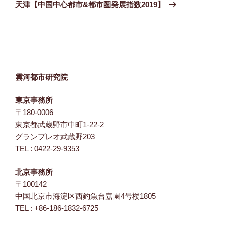
ゲ
の
天津【中国中心都市&都市圏発展指数2019】
投
ー
稿
シ
ョ
ン
雲河都市研究院
東京事務所
〒180-0006
東京都武蔵野市中町1-22-2
グランプレオ武蔵野203
TEL : 0422-29-9353
北京事務所
〒100142
中国北京市海淀区西釣魚台嘉園4号楼1805
TEL : +86-186-1832-6725