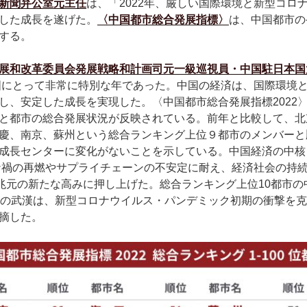
新聞弁公室元主任
は、「2022年、厳しい国際環境と新型コロ
した成長を遂げた。
〈中国都市総合発展指標〉
は、中国都市の
する。
展和改革委員会発展戦略和計画司元一級巡視員・中国駐日本国
中国にとって非常に特別な年であった。中国の経済は、国際環境
し、安定した成長を実現した。〈中国都市総合発展指標2022
と都市の総合発展状況が反映されている。前年と比較して、北
慶、南京、蘇州という総合ランキング上位９都市のメンバーと
成長センターに変化がないことを示している。中国経済の中核
ロナ禍の再燃やサプライチェーンの不安定に耐え、経済社会の持
0兆元の新たな高みに押し上げた。総合ランキング上位10都市
位の武漢は、新型コロナウイルス・パンデミック初期の衝撃を克
摘した。