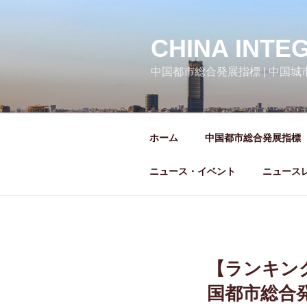
コ
ン
テ
CHINA INTE
ン
中国都市総合発展指標 | 中国
ツ
へ
ス
キ
ホーム
中国都市総合発展指標
ッ
プ
ニュース・イベント
ニュース
【ランキン
国都市総合発