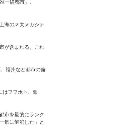
「准一線都市」、
上海の２大メガシテ
市が含まれる。これ
莞、福州など都市の偏
にはフフホト、銀
都市を量的にランク
一気に解消した」と