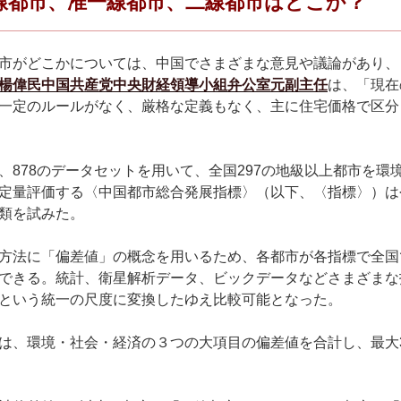
線都市、准一線都市、二線都市はどこか？
市がどこかについては、中国でさまざまな意見や議論があり、
楊偉民中国共産党中央財経領導小組弁公室元副主任
は、「現在
一定のルールがなく、厳格な定義もなく、主に住宅価格で区分
878のデータセットを用いて、全国297の地級以上都市を環
定量評価する〈中国都市総合発展指標〉（以下、〈指標〉）は
類を試みた。
方法に「偏差値」の概念を用いるため、各都市が各指標で全国
できる。統計、衛星解析データ、ビックデータなどさまざまな
という統一の尺度に変換したゆえ比較可能となった。
、環境・社会・経済の３つの大項目の偏差値を合計し、最大3