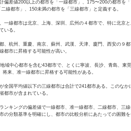
偏差値200以上の都市を「一線都市」、175〜200の都市を
を「二線都市」、150未満の都市を「三線都市」と定義する。
、一線都市は北京、上海、深圳、広州の４都市で、特に北京と
ている。
都、杭州、重慶、南京、蘇州、武漢、天津、廈門、西安の９都
線都市に昇格する可能性が高い。
地域中心都市を含む43都市で、とくに寧波、長沙、青島、東
い。将来、准一線都市に昇格する可能性がある。
全国平均値以下の三線都市は合計で241都市ある。このなか
省都市が含まれている。
ランキングの偏差値で一線都市、准一線都市、二線都市、三線
市の分類基準を明確にし、都市の比較分析にあたっての困難を