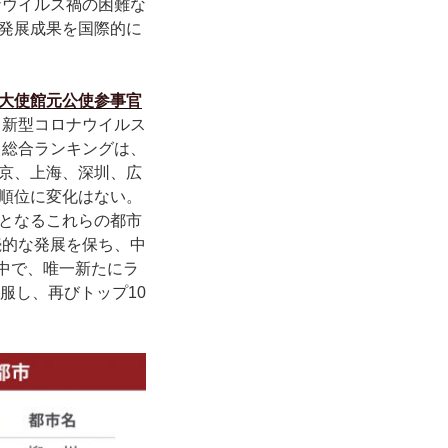
ナウイルス禍の困難な
発展成果を国際的に
大使館元公使参事官
と新型コロナウイルス
〉総合ランキングは、
京、上海、深圳、広
順位に変化はない。
となるこれらの都市
続的な発展を保ち、中
の中で、唯一新たにラ
服し、再びトップ10