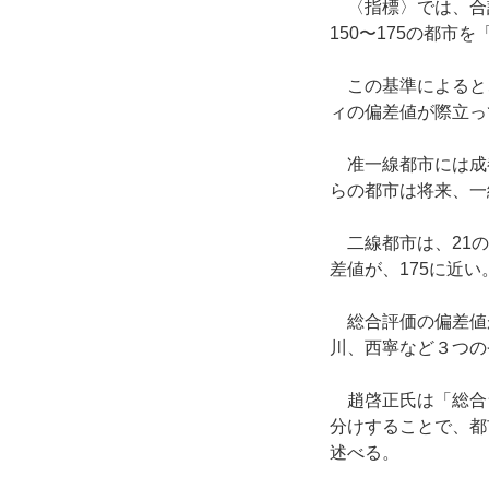
〈指標〉では、合計
150〜175の都市
この基準によると
ィの偏差値が際立っ
准一線都市には成
らの都市は将来、一
二線都市は、21の
差値が、175に近
総合評価の偏差値が
川、西寧など３つの
趙啓正氏は「総合
分けすることで、都
述べる。