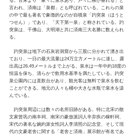
る。古来より「家々に泉水あり、戸々に柳が垂れる」と
言われ、済南は「泉都」とも呼ばれている。これらの泉
の中で最も著名で象徴的なのが自噴泉「趵突泉（ほうと
つせん）」であり、「天下第一泉」と称されている。趵
突泉は、千佛山、大明湖と共に済南三大名勝に数えられ
る。
趵突泉は地下の石灰岩洞窟から三股に分かれて湧き出
ており、一日の最大流量は24万立方メートルに達し、露
出高は26.49メートルまで上がる。泉水は一年中約18度の
恒温を保ち、清らかで飲用水基準を満たしている。趵突
泉公園内には直飲台があり、観光客は無料で泉水を飲む
ことができる。地元の人々も桶や大きな水瓶で泉水を汲
んでいる。
趵突泉周辺には数々の名所旧跡がある。特に北宋の散
文家曾巩の南丰祠、南宋の豪放派詞人辛弃疾の稼軒祠、
宋代の著名な婉約派女性詞人李清照の記念堂、そして現
代の文豪老舍に関する「老舍と済南」展示館が有名であ