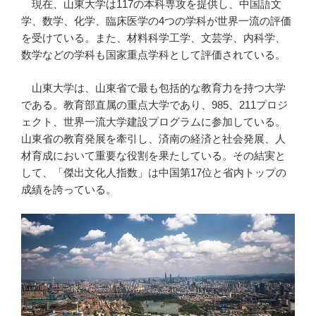
現在、山東大学は117の本科専攻を提供し、中国語文
学、数学、化学、臨床医学の4つの学科が世界一流の評価
を受けている。また、材料科学工学、文芸学、内科学、
数学などの学科も国家重点学科として評価されている。
山東大学は、山東省で最も包括的な教育力を持つ大学
である。教育部直属の重点大学であり、985、211プロジ
ェクト、世界一流大学建設プログラムに参加している。
山東省の教育発展を牽引し、済南の経済と社会発展、人
材育成において重要な役割を果たしている。その結実と
して、「傑出文化人指数」は中国第17位と省内トップの
成績を誇っている。