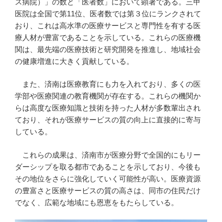
ス病院）」の数と「医者数」において顕著である。三甲
医院は全国で第11位、医者数では第３位にランクされて
おり、これは高水準の医療サービスと専門性を有する医
療人材が豊富であることを示している。これらの医療機
関は、最先端の医療技術と研究開発を推進し、地域社会
の健康増進に大きく貢献している。
また、済南は医療教育にも力を入れており、多くの医
学部や医療関連の教育機関が存在する。これらの機関か
らは高度な医療知識と技術を持った人材が多数輩出され
ており、それが医療サービスの質の向上に直接的に寄与
している。
これらの成果は、済南市が医療分野で全国的にもリー
ダーシップを取る都市であることを示しており、今後も
その地位をさらに強化していく可能性が高い。医療資源
の豊富さと医療サービスの質の高さは、同市の住民だけ
でなく、広範な地域にも恩恵をもたらしている。