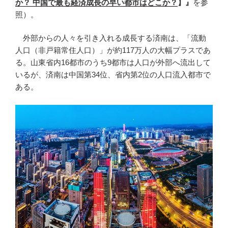
か？
中国で最も経済成長の早い都市はどこか？
】
』
を参
照）。
外部からの人々を引き入れる成長する済南は、「流動
人口（非戸籍常住人口）」が約117万人の大幅プラスであ
る。山東省内16都市のうち9都市は人口が外部へ流出して
いるが、済南は中国第34位、省内第2位の人口流入都市で
ある。