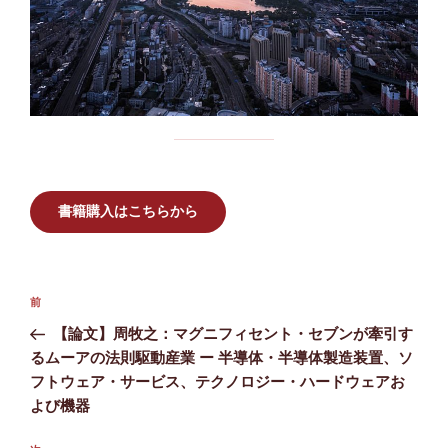
書籍購入はこちらから
投
前
前
稿
の
【論文】周牧之：マグニフィセント・セブンが牽引す
ナ
投
るムーアの法則駆動産業 ー 半導体・半導体製造装置、ソ
ビ
稿
フトウェア・サービス、テクノロジー・ハードウェアお
ゲ
よび機器
ー