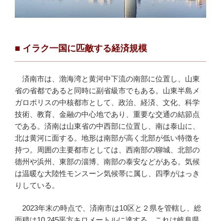
■
イラク一国に匹敵する経済規模
済南市は、渤海湾と黄河中下流の南部に位置し、山東
省の省都であると同時に副省級市でもある。山東半島メ
ガロポリスの中核都市として、政治、経済、文化、科学
技術、教育、金融の中心地であり、重要な交通の結節点
である。済南は山東省の中西部に位置し、南は泰山に、
北は黄河に面する。地形は南部が高く北部が低い特徴を
持つ。周囲の主要都市としては、西南部の聊城、北部の
德州や浜州、東部の淄博、南部の泰安などがある。気候
は温暖な大陸性モンスーン気候帯に属し、四季がはっき
りしている。
2023年末の時点で、済南市は10区と２県を管轄し、総
面積は10,245平方キロメートルに達する。これは岐阜県