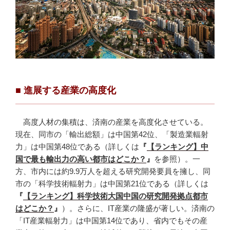
■
進展する産業の高度化
高度人材の集積は、済南の産業を高度化させている。
現在、同市の「輸出総額」は中国第42位、「製造業輻射
力」は中国第48位である（詳しくは
『
【ランキング】中
国で最も輸出力の高い都市はどこか？
』
を参照）。一
方、市内には約9.9万人を超える研究開発要員を擁し、同
市の「科学技術輻射力」は中国第21位である（詳しくは
『
【ランキング】科学技術大国中国の研究開発拠点都市
はどこか？
』
）。さらに、IT産業の隆盛が著しい。済南の
「IT産業輻射力」は中国第14位であり、省内でもその産