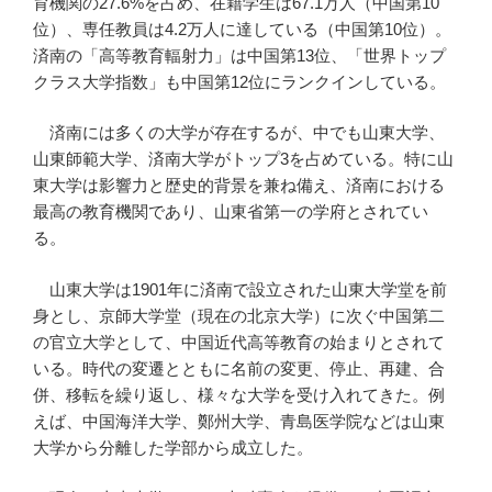
育機関の27.6%を占め、在籍学生は67.1万人（中国第10
位）、専任教員は4.2万人に達している（中国第10位）。
済南の「高等教育輻射力」は中国第13位、「世界トップ
クラス大学指数」も中国第12位にランクインしている。
済南には多くの大学が存在するが、中でも山東大学、
山東師範大学、済南大学がトップ3を占めている。特に山
東大学は影響力と歴史的背景を兼ね備え、済南における
最高の教育機関であり、山東省第一の学府とされてい
る。
山東大学は1901年に済南で設立された山東大学堂を前
身とし、京師大学堂（現在の北京大学）に次ぐ中国第二
の官立大学として、中国近代高等教育の始まりとされて
いる。時代の変遷とともに名前の変更、停止、再建、合
併、移転を繰り返し、様々な大学を受け入れてきた。例
えば、中国海洋大学、鄭州大学、青島医学院などは山東
大学から分離した学部から成立した。