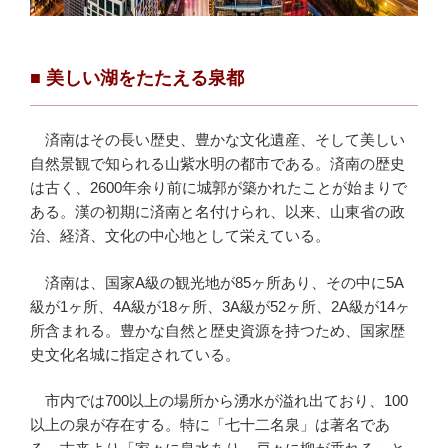
■
美しい湖をたたえる
泉都
済南はその長い歴史、豊かな文化遺産、そして美しい
自然景観で知られる山紫水明の都市である。済南の歴史
は古く、2600年余り前に城郭が築かれたことが始まりで
ある。漢の初期に済南と名付けられ、以来、山東省の政
治、経済、文化の中心地として栄えている。
済南は、国家A級の観光地が85ヶ所あり、その中に5A
級が1ヶ所、4A級が18ヶ所、3A級が52ヶ所、2A級が14ヶ
所含まれる。豊かな自然と歴史資源を持つため、国家歴
史文化名城に指定されている。
市内では700以上の場所から湧水が溢れ出ており、100
以上の泉が存在する。特に「七十二名泉」は著名であ