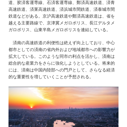
道、胶済客運専線、石済客運専線、鄭済高速鉄道、済青
高速鉄道、済莱高速鉄道、済浜城市間鉄道、済泰城市間
鉄道などがある。京沪高速鉄道や鄭済高速鉄道は、省を
越える主要路線で、京津冀メガロポリス、長江デルタメ
ガロポリス、山東半島メガロポリスを連結している。
済南の高速鉄道の利便性は絶えず向上しており、中心
都市としての済南の省内外および地域都市への影響力が
拡大している。このような同市の利点を活かし、済南は
総合的な産業力をさらに強化しようとしている。将来的
には、済南は中国内陸部への門戸として、さらなる経済
的な重要性を増していくことが予想される。