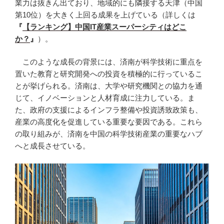
業力は抜きん出ており、地域的にも隣接する天津（中国
第10位）を大きく上回る成果を上げている（詳しくは
『
【ランキング】中国IT
産業スーパーシティはどこ
か？
』
）。
このような成長の背景には、済南が科学技術に重点を
置いた教育と研究開発への投資を積極的に行っているこ
とが挙げられる。済南は、大学や研究機関との協力を通
じて、イノベーションと人材育成に注力している。ま
た、政府の支援によるインフラ整備や投資誘致政策も、
産業の高度化を促進している重要な要因である。これら
の取り組みが、済南を中国の科学技術産業の重要なハブ
へと成長させている。