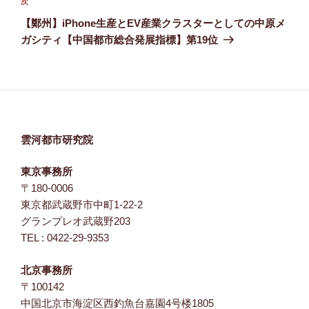
次
次
シ
の
【鄭州】iPhone生産とEV産業クラスターとしての中原メ
ョ
投
ガシティ【中国都市総合発展指標】第19位
ン
稿
雲河都市研究院
東京事務所
〒180-0006
東京都武蔵野市中町1-22-2
グランプレオ武蔵野203
TEL : 0422-29-9353
北京事務所
〒100142
中国北京市海淀区西釣魚台嘉園4号楼1805