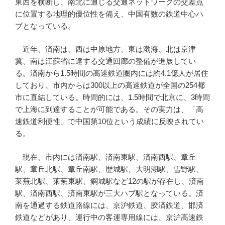
東西を横断し、南北に通じる交通ネットワークの交差点
に位置する地理的優位性を備え、中国有数の鉄道中心ハ
ブとなっている。
近年、済南は、西は中原地方、東は渤海、北は京津
冀、南は江蘇省に達する交通回廊の整備が進展してい
る。済南から1.5時間の高速鉄道圏内には約4.1億人が居住
しており、市内からは300以上の高速鉄道が全国の254都
市に直結している。時間的には、1.5時間で北京に、3時間
で上海に到達することが可能である。その実力は、「高
速鉄道利便性」で中国第10位という成績に反映されてい
る。
現在、市内には済南駅、済南東駅、済南西駅、章丘
駅、章丘北駅、章丘南駅、歴城駅、大明湖駅、雪野駅、
莱蕪北駅、莱蕪東駅、鋼城駅など12の駅が存在し、済南
駅、済南西駅、済南東駅が三大ハブ駅となっている。済
南を通過する鉄道路線には、京沪鉄道、胶済鉄道、邯済
鉄道などがあり、運行中の客運専用線には、京沪高速鉄