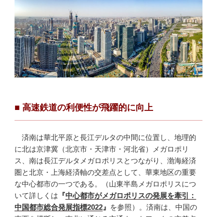
■
高速鉄道の利便性が飛躍的に向上
済南は華北平原と長江デルタの中間に位置し、地理的
に北は京津冀（北京市・天津市・河北省）メガロポリ
ス、南は長江デルタメガロポリスとつながり、渤海経済
圏と北京・上海経済軸の交差点として、華東地区の重要
な中心都市の一つである。（山東半島メガロポリスにつ
いて詳しくは
『
中心都市がメガロポリスの発展を牽引：
中国都市総合発展指標2022
』
を参照）。済南は、中国の