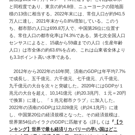
と同程度であり、東京の約4.8倍、ニューヨークの陸地面
積の13倍に相当する。2022年末には、常住人口が約941.5
万人に達し、2021年末から0.8%増加している。このう
ち、都市部の人口は699.8万人で、中国第26位に位置す
る。常住人口の都市化率は74.3%である。第七次全国人口
センサスによると、15歳から59歳までの人口（生産年齢
人口）は市全体の約63.6%を占め、これは山東省全体より
も3.3ポイント高い水準である。
2012年から2022年の10年間、済南のGDPは年平均7.7%
で成長し、五千億元、六千億元、七千億元、八千億元、
九千億元の大台を次々と突破した。2020年にはGDPが１
兆元の大台を超え、10,141億元（約20.3兆円、１元＝20円
で換算）に達し、「１兆元都市クラブ」に加入した。
2022年の済南のGDPは12,028億元（約24.1兆円）に達
し、中国第20位の経済規模となった。その経済規模は、
世界第54位のイラクのGDPに匹敵する（詳しくは
『
【ラ
ンキング】世界で最も経済リカバリーの早い国はどこ