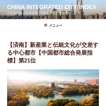
コ
CHINA INTEGRATED CITY INDEX
ン
中国都市総合発展指標 | 中国城市综合发展指标
テ
ン
ツ
メニュー
へ
ス
キ
【済南】新産業と伝統文化が交差す
ッ
る中心都市【中国都市総合発展指
プ
標】第21位