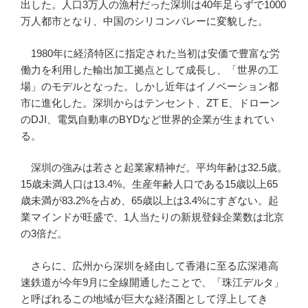
出した。人口3万人の漁村だった深圳は40年足らずで1000
万人都市となり、中国のシリコンバレーに変貌した。
1980年に経済特区に指定された当初は安価で豊富な労
働力を利用した輸出加工拠点として成長し、「世界の工
場」のモデルとなった。しかし近年はイノベーション都
市に進化した。深圳からはテンセント、ZT E、ドローン
のDJI、電気自動車のBYDなど世界的企業が生まれてい
る。
深圳の強みは若さと起業家精神だ。平均年齢は32.5歳。
15歳未満人口は13.4%。生産年齢人口である15歳以上65
歳未満が83.2%を占め、65歳以上は3.4%にすぎない。起
業マインドが旺盛で、1人当たりの新規登録企業数は北京
の3倍だ。
さらに、広州から深圳を経由して香港に至る広深港高
速鉄道が今年9月に全線開通したことで、「珠江デルタ」
と呼ばれるこの地域が巨大な経済圏として浮上してき