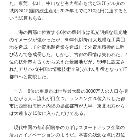
た。東莞、仏山、中山など有力都市も含む珠江デルタの
域内GDP(国内総生産)は2025年までに310兆円に達すると
いう試算もある。
上海の西部に位置する6位の蘇州市は風光明媚な観光地
のイメージが強かったが、90年代以降は大規模な工業団
地を造成して外資系製造業を造成して外資系積極的に呼
び込んで急成長した。しかし、古都の風情は失われた。7
位の杭州市も古くから栄えた景勝地だが、99年に設立さ
れたアリババ(中国の情報技術企業)がけん引役となってIT
都市へと変貌した。
一方、8位の重慶市は世界最大級の3000万人の人口を擁
しながら人口流出が目立つ。ランキング20位入りした都
市は西部沿海部と内陸の拠点都市が大半。東北地方から
は大連市が19位に入っただけである。
現代中国の都市間競争のカギはスタートアップ企業の
活力とイノベーションのようだ。本書の残念な点は21位