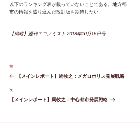
以下のランキング表が載っていないことである。地方都
市の情報を盛り込んだ改訂版を期待したい。
【掲載】
週刊エコノミスト 2018年10月16日号
投
前
前
稿
の
【メインレポート】周牧之：メガロポリス発展戦略
ナ
投
ビ
稿
次
次
ゲ
の
【メインレポート】周牧之：中心都市発展戦略
投
ー
稿
シ
ョ
ン