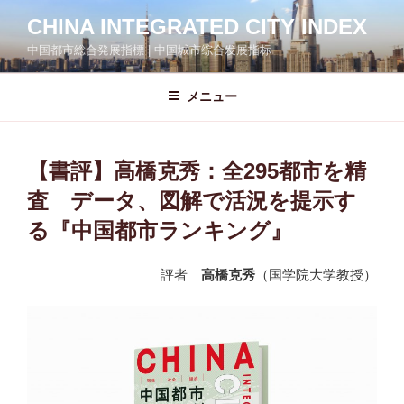
コ
CHINA INTEGRATED CITY INDEX
ン
中国都市総合発展指標 | 中国城市综合发展指标
テ
ン
ツ
メニュー
へ
ス
キ
【書評】高橋克秀：全295都市を精
ッ
査 データ、図解で活況を提示す
プ
る『中国都市ランキング』
評者
高橋克秀
（国学院大学教授）