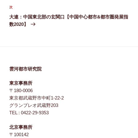
ゲ
次
次
の
ー
大連：中国東北部の玄関口【中国中心都市&都市圏発展指
投
シ
数2020】
稿
ョ
ン
雲河都市研究院
東京事務所
〒180-0006
東京都武蔵野市中町1-22-2
グランプレオ武蔵野203
TEL : 0422-29-9353
北京事務所
〒100142