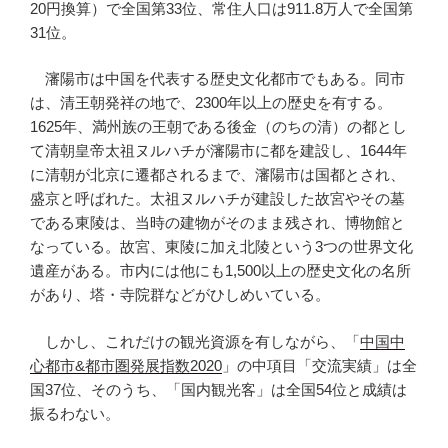
20円換算）で全国第33位、常住人口は911.8万人で全国第
31位。
瀋陽市は中国を代表する歴史文化都市でもある。同市
は、清王朝発祥の地で、2300年以上の歴史を有する。
1625年、満州族の王朝である後金（のちの清）の都とし
て清朝皇帝太祖ヌルハチが瀋陽市に都を建設し、1644年
に清朝が北京に遷都されるまで、瀋陽市は国都とされ、
盛京と呼ばれた。太祖ヌルハチが建設した故宮やその墓
である東陵は、当時の建物がそのまま残され、博物館と
なっている。故宮、東陵に加え北陵という3つの世界文化
遺産がある。市内には他にも1,500以上の歴史文化の名所
があり、塔・寺院群などがひしめいている。
しかし、これだけの観光資源を有しながら、「
中国中
心都市&都市圏発展指数2020
」の中項目「交流実績」は全
国37位、そのうち、「国内観光客」は全国54位と成績は
振るわない。