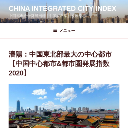
コ
CHINA INTEGRATED CITY INDEX
ン
中国都市総合発展指標 | 中国城市综合发展指标
テ
ン
ツ
メニュー
へ
ス
キ
瀋陽：中国東北部最大の中心都市
ッ
【中国中心都市&都市圏発展指数
プ
2020】