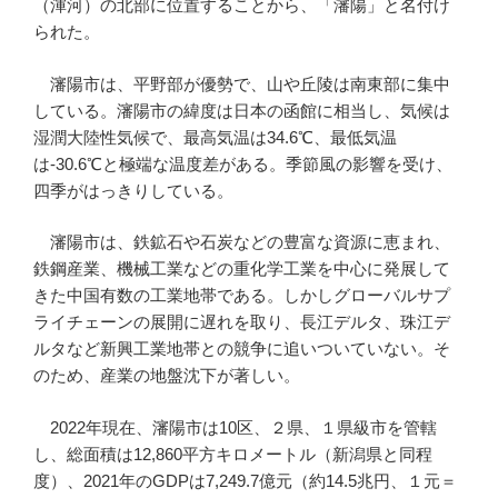
（渾河）の北部に位置することから、「瀋陽」と名付け
られた。
瀋陽市は、平野部が優勢で、山や丘陵は南東部に集中
している。瀋陽市の緯度は日本の函館に相当し、気候は
湿潤大陸性気候で、最高気温は34.6℃、最低気温
は-30.6℃と極端な温度差がある。季節風の影響を受け、
四季がはっきりしている。
瀋陽市は、鉄鉱石や石炭などの豊富な資源に恵まれ、
鉄鋼産業、機械工業などの重化学工業を中心に発展して
きた中国有数の工業地帯である。しかしグローバルサプ
ライチェーンの展開に遅れを取り、長江デルタ、珠江デ
ルタなど新興工業地帯との競争に追いついていない。そ
のため、産業の地盤沈下が著しい。
2022年現在、瀋陽市は10区、２県、１県級市を管轄
し、総面積は12,860平方キロメートル（新潟県と同程
度）、2021年のGDPは7,249.7億元（約14.5兆円、１元＝