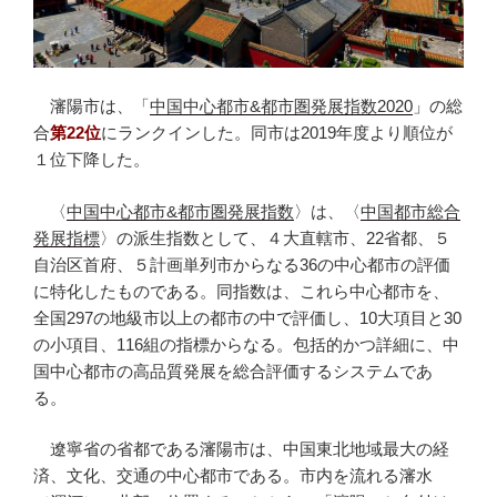
瀋陽市は、「
中国中心都市&都市圏発展指数2020
」の総
合
第22位
にランクインした。同市は2019年度より順位が
１位下降した。
〈
中国中心都市&都市圏発展指数
〉は、〈
中国都市総合
発展指標
〉の派生指数として、４大直轄市、22省都、５
自治区首府、５計画単列市からなる36の中心都市の評価
に特化したものである。同指数は、これら中心都市を、
全国297の地級市以上の都市の中で評価し、10大項目と30
の小項目、116組の指標からなる。包括的かつ詳細に、中
国中心都市の高品質発展を総合評価するシステムであ
る。
遼寧省の省都である瀋陽市は、中国東北地域最大の経
済、文化、交通の中心都市である。市内を流れる瀋水