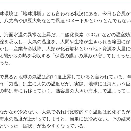
球環境は「地球沸騰」とも言われる状況にある。今日も台風が
、八丈島や伊豆大島などで風速70メートルというとんでもな
、海面水温の異常な上昇だ。二酸化炭素（CO₂）などの温室効
線を吸収し、大気の温度を、人間や生物が生きられる範囲に保
かし、産業革命以降、人類が化石燃料という地下資源を大量に
、太陽からの熱を吸収する「保温の膜」の厚みが増してしまった
った。
で見ると地球の気温は約1.1度上昇していると言われている。年
う「気温」は主に大気の温度だが、実際、地球には海という巨
の熱は海にも移っていく。熱容量の大きい海水まで温まってし
なかなか冷めない。大気であれば比較的すぐ温度は変化するが
海水の温度が上がってしまうと、簡単には冷めない。その結果
といった「症状」が出やすくなっている。