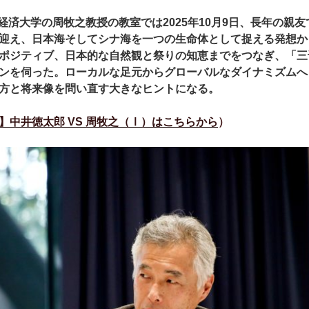
経済大学の周牧之教授の教室では2025年10月9日、長年の親
迎え、日本海そしてシナ海を一つの生命体として捉える発想か
ポジティブ、日本的な自然観と祭りの知恵までをつなぎ、「三
ンを伺った。ローカルな足元からグローバルなダイナミズムへ
方と将来像を問い直す大きなヒントになる。
】中井徳太郎 VS 周牧之（Ⅰ）はこちらから
）