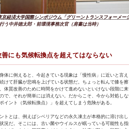
東京経済大学国際シンポジウム「グリーントランスフォーメ
行う中井徳太郎・前環境事務次官（肩書は当時）
質改善にも気候転換点を超えてはならない
身体に例えると、今起きている現象は「慢性病」に近いと言え
続けて肝臓が悲鳴を上げている状態だ。ちょっと転んで膝を擦
、体質改善のために時間をかけて進めないといけない段階に来
ので、それが簡単には消えない。だからこそ、今から対処しな
ポイント（気候転換点）」を超えてしまう危険がある。
ントとは、例えばシベリアなどの永久凍土が本格的に溶け出し
状況だ。そこには、古い菌やウイルスが眠っている可能性も指