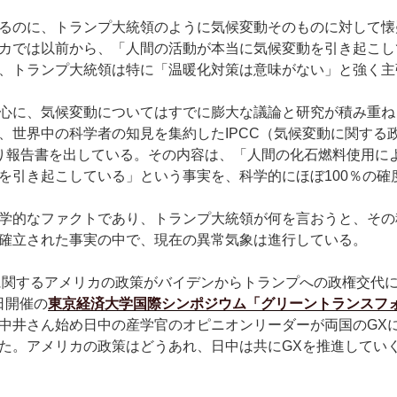
るのに、トランプ大統領のように気候変動そのものに対して懐
カでは以前から、「人間の活動が本当に気候変動を引き起こし
、トランプ大統領は特に「温暖化対策は意味がない」と強く主
心に、気候変動についてはすでに膨大な議論と研究が積み重ね
、世界中の科学者の知見を集約したIPCC（気候変動に関する
り報告書を出している。その内容は、「人間の化石燃料使用に
を引き起こしている」という事実を、科学的にほぼ100％の確
学的なファクトであり、トランプ大統領が何を言おうと、その
確立された事実の中で、現在の異常気象は進行している。
に関するアメリカの政策がバイデンからトランプへの政権交代
0日開催の
東京経済大学国際シンポジウム「グリーントランスフ
中井さん始め日中の産学官のオピニオンリーダーが両国のGX
た。アメリカの政策はどうあれ、日中は共にGXを推進してい