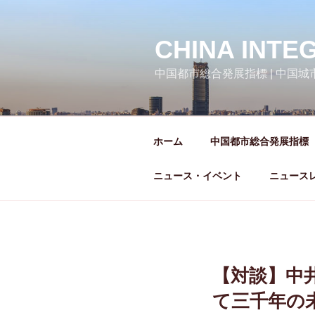
コ
ン
テ
CHINA INTE
ン
中国都市総合発展指標 | 中国
ツ
へ
ス
キ
ホーム
中国都市総合発展指標
ッ
プ
ニュース・イベント
ニュース
【対談】中井
て三千年の