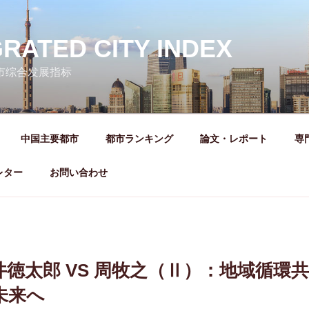
GRATED CITY INDEX
城市综合发展指标
中国主要都市
都市ランキング
論文・レポート
専
レター
お問い合わせ
徳太郎 VS 周牧之（Ⅱ）：地域循環
未来へ