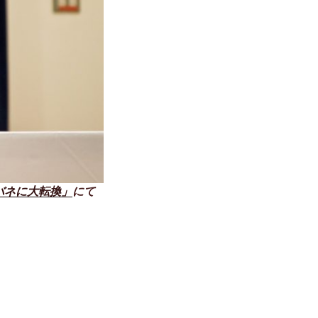
゙ネに大転換」
にて