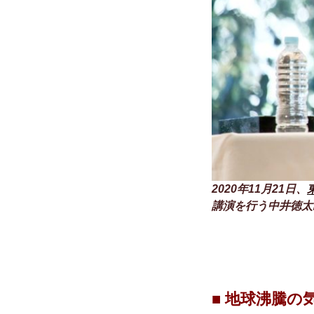
2020年11月21日、
講演を行う中井徳太
■ 地球沸騰の