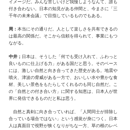
イメージだ。みんな苦しいけど我慢しようなんて、誰も
付き合わない。日本の知見がある仲間と、今まさに「三
千年の未来会議」で目指しているものでもある。
周：
本当にその通りだ。人として楽しさを共有できるの
は最高の関係だ。そこから信頼を得られて、事業にもつ
ながる。
中井；
日本は、そうした「何でも受け入れて、ふわっと
良いものに仕上げる力」がある国だと思う。そのベース
には、激しい自然と向き合ってきた歴史がある。地震や
噴火、津波の脅威がある一方で、おいしい水や豊かな食
材、美しい景色をもたらしてくれるのも同じ自然だ。こ
の「自然との付き合い方」に関する知恵は、日本人が世
界に発信できるものだと私は思う。
自然と真剣に向き合っていれば、「人間同士が排除し
合っている場合ではない」という感覚が身につく。日本
人は真面目で視野が狭くなりがちな一方、草の根のレベ