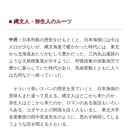
■ 縄文人・弥生人のルーツ
中井：
日本列島の歴史をひもとくと、日本海側には今は
人口が少ないが、縄文海進で暖かかった時代には、東北
から北海道あたりがむしろ豊かだった。三内丸山遺跡の
ような大規模集落が示すように、狩猟採集や採集漁労で
豊かに暮らしていた時代があり、気候変動とともに人々
は九州などへ移っていった。
そういう長いスパンの歴史を見ていくと、日本海側の
意味もまた違って見える。縄文人はどこから来たのか、
弥生人はどこから来たのか、ロマンのある仮説もいろい
ろある。ユダヤ人との関係を説く人もいるし、東北大学
名誉教授の田中英道先生のように、思わず納得してしま
うような説を唱える人もいる。