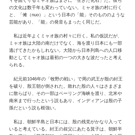
ィを固く守るミャオ族はまさに「生きた化石」だ。彼ら
の文化は数千年も変わっていない。ミャオ族の村に行く
と、「傩（nuo）」という日本の「能」そのもののような
芸能があり、「能」の発音もまったく同じだ。
私は近年よくミャオ族の村々に行く。私の仮説だが、
ミャオ族は大陸の南だけでなく、海を渡り日本にも一部
逃げてきたかもしれない。大陸から日本列島への人口移
動としてミャオ族は最初の一つの大きな波だったと考え
られる。
紀元前1046年の「牧野の戦い」で周の武王が殷の紂王
を破り、殷王朝が倒された。敗れた殷の人々はさまざま
に散らばり、その一部はベーリング海峡を渡り、北米や
南米まで行ったという説もあり、インディアンは殷の子
孫だという説も根強い。
私は、朝鮮半島と日本には、殷の残党がかなり入って
いると考えている。紂王の叔父にあたる箕子は、朝鮮半