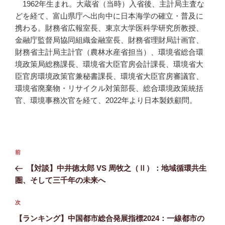
1962年生まれ。大蔵省（当時）入省後、主計局主査な
どを経て、富山県庁へ出向中に日本海学の確立・普及に
携わる。財務省広報室長、東京大学医科学研究所教授、
金融庁監督局協同組織金融室長、財務省理財局計画官、
財務省主計局主計官（農林水産省担当）、環境省総合環
境政策局総務課長、環境省大臣官房会計課長、環境省大
臣官房環境政策官兼秘書課長、環境省大臣官房審議官、
環境省廃棄物・リサイクル対策部長、総合環境政策統括
官、環境事務次官を経て、2022年より日本製鉄顧問。
投
前
前
稿
の
【対談】中井徳太郎 VS 周牧之（Ⅱ）：地域循環共生
ナ
投
圏、そして三千年の未来へ
ビ
稿
ゲ
次
次
の
ー
【ランキング】中国都市総合発展指標2024：一線都市の