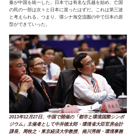
秦が中国を統一した。日本では有名な呉越を始め、亡国
の民の一部は次々と日本に渡ったはずだ。これは第三波
と考えられる。つまり、環シナ海交流圏の中で日本の原
型ができていった。
2013年12月27日、中国で開催の「都市と環境国際シンポ
ジウム」主催者として中井徳太郎・環境省大臣官房会計
課長、周牧之・東京経済大学教授、南川秀樹・環境事務