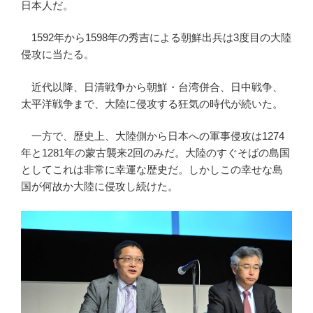
日本人だ。
1592年から1598年の秀吉による朝鮮出兵は3度目の大陸
侵攻に当たる。
近代以降、日清戦争から朝鮮・台湾併合、日中戦争、
太平洋戦争まで、大陸に侵攻する狂気の時代が続いた。
一方で、歴史上、大陸側から日本への軍事侵攻は1274
年と1281年の蒙古襲来2回のみだ。大陸のすぐそばの島国
としてこれは非常に幸運な歴史だ。しかしこの幸せな島
国が何故か大陸に侵攻し続けた。