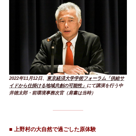
2022年11月12日、
東京経済大学学術フォーラム「供給サ
イドから仕掛ける地域共創の可能性」
にて講演を行う中
井徳太郎・前環境事務次官（肩書は当時）
■ 上野村の大自然で過ごした原体験