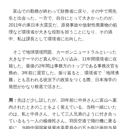
富山での勤務が終わって財務省に戻り、その中で周先
生と出会った。一方で、自分にとって大きかったのが、
2011年の東日本大震災だ。原発事故や放射性廃棄物の処
理など環境省が大きな役割を担うことになり、その渦
中、私は課長として環境省に出向した。
そこで地球環境問題、カーボンニュートラルといった
大きなテーマのど真ん中に入り込み、11年間環境省に在
籍した。最後の2年間は事務方のトップである事務次官を
務め、3年前に退官した。振り返ると、環境省で「地球沸
騰」とも言われる状況下の政策をつくる際、日本海学の
発想がかなり根底で活きた。
周：
先ほど少し話したが、20年前に中井さんに富山へ案
内されたときのことをよく覚えている。当時一緒にいた
のは、私と中井さん、そして三人兄弟のように付き合っ
ているもう一人の楊偉民さん。羽田空港で飛行機に乗る
前に、当時中国国家発展改革委員会の五カ年計画担当局