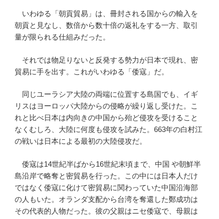
いわゆる「朝貢貿易」は、冊封される国からの輸入を
朝貢と見なし、数倍から数十倍の返礼をする一方、取引
量が限られる仕組みだった。
それでは物足りないと反発する勢力が日本で現れ、密
貿易に手を出す。これがいわゆる「倭寇」だ。
同じユーラシア大陸の両端に位置する島国でも、イギ
リスはヨーロッパ大陸からの侵略が繰り返し受けた。こ
れと比べ日本は内向きの中国から殆ど侵攻を受けること
なくむしろ、大陸に何度も侵攻を試みた。663年の白村江
の戦いは日本による最初の大陸侵攻だ。
倭寇は14世紀半ばから16世紀末頃まで、中国 や朝鮮半
島沿岸で略奪と密貿易を行った。この中には日本人だけ
ではなく倭寇に化けて密貿易に関わっていた中国沿海部
の人もいた。オランダ支配から台湾を奪還した鄭成功は
その代表的人物だった。彼の父親はニセ倭寇で、母親は