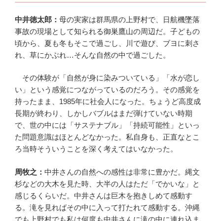
中井徳太郎：
母の実家は群馬県の上野村で、日航機墜落
事故の現場として知られる御巣鷹山の周辺だ。子どもの
頃から、夏も冬もそこで過ごし、川で遊び、ブヨに刺さ
れ、草にかぶれ…そんな自然の中で過ごした。
その体験が「自然が身に染みついている」「水が恋し
い」という感覚につながっているのだろう。その感覚を
持ったまま、1985年に社会人になった。ちょうど高度成
長期が終わり、しかしバブルはまだ弾けていない時期
で、世の中には「サステナブル」「持続可能性」といっ
た問題意識はほとんどなかった。私自身も、正直なとこ
ろ当時そういうことを深く考えてはいなかった。
周牧之：
中井さんの自然への感性は非常に豊かだ。縄文
杉などの大木を見た時、大半の人はただ「でかいな」と
感じるくらいだ。中井さんは巨木を抱きしめて感動す
る。滝を見ればその中に入って打たれて感動する。沖縄
でも上野村でも私は何度も中井さんに滝の中に連れ込ま