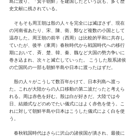
島に渡り、「箕子朝鮮」を建国したという説も、多く歴
史文献に残されている。
そもそも周王朝は殷の人々を完全には滅ぼさず、現在
の河南省あたり、宋、陳、衛、鄭など複数の小国として
温存した。周王朝の前半（西周）は比較的平和に共存し
ていたが、後半（東周）春秋時代から戦国時代への移行
期において、斉、楚、韓、秦、魏など大国の勢力争いに
巻き込まれ、次々と滅亡していった。 こうした殷系諸侯
の亡国民の一部も朝鮮半島や日本に渡ったはずだ。
殷の人々がこうして数百年かけて、日本列島へ渡っ
た。これが大陸からの人口移動の第二波だったと考えら
れる。周は赤色を好む。殷は白が好きだ。大陸では今
日、結婚式などのめでたい儀式にはよく赤色を使う。こ
れに対して朝鮮半島や日本はこうした儀式によく白を使
う。
春秋戦国時代はさらに沢山の諸侯国が潰され、最後に