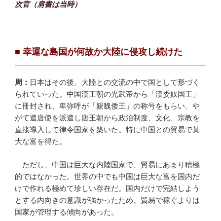
次官（肩書は当時）
■ 幸運な島国が何故か大陸に侵攻し続けた
周：
日本はその後、大陸との交流の中で国として形づく
られていった。中国漢王朝の光武帝から「漢委奴国王」
に冊封され、卑弥呼が「親魏倭王」の称号をもらい、や
がて遣唐使を派遣し唐王朝から政治制度、文化、宗教を
直接導入して律令国家を築いた。特に中国との貿易で莫
大な富を得た。
ただし、中国は巨大な内陸国家で、貿易にあまり積極
的ではなかった。世界の中でも中国は巨大な富を国内だ
けで作れる極めて珍しい存在だ。国内だけで完結しよう
とする内向きの意識が強かったため、貿易で稼ぐよりは
国家が管理する傾向があった。