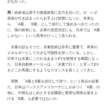
がなかった。
周：
経産省は原子力推進政策に全力を注いだ。が、いざ
原発が行き詰まったらお手上げ状態になった。本来な
ら、「A案」「B案」として並行して進めるべきだったの
に、国の政策にも、企業の意思決定にも、日本では「A案
しかない」という思考がけっこう見られる。
水素の話もそうだ。水素技術は非常に重要で、将来の
エネルギーとして大きな可能性を持っている。しかし、
日本では水素にこだわるあまりEVを軽視する構図になっ
た。日系自動車メーカーは、「水素で行く」と言ってEV
をどこか馬鹿にするようなスタンスを長くとってきた。
実際、「A案とB案を並行して持つ」という視点が必要
だ。日本はパックスアメリカーナにしがみつく「A案」の
他に、中国をはじめとする近隣国と緊密な関係を築き上
げる「B案」も必要ではないか。