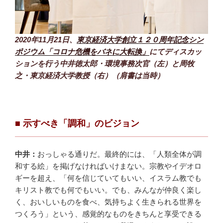
2020年11月21日、
東京経済大学創立１２０周年記念シン
ポジウム「コロナ危機をバネに大転換」
にてディスカッ
ションを行う中井徳太郎・環境事務次官（左）と周牧
之・東京経済大学教授（右）（肩書は当時）
■ 示すべき「調和」のビジョン
中井：
おっしゃる通りだ。最終的には、「人類全体が調
和する絵」を掲げなければいけまない。宗教やイデオロ
ギーを超え、「何を信じていてもいい、イスラム教でも
キリスト教でも何でもいい。でも、みんなが仲良く楽し
く、おいしいものを食べ、気持ちよく生きられる世界を
つくろう」という、感覚的なものをきちんと享受できる