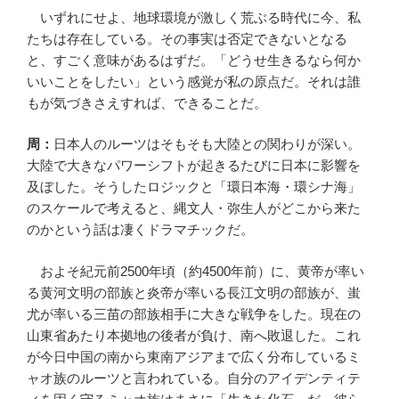
いずれにせよ、地球環境が激しく荒ぶる時代に今、私
たちは存在している。その事実は否定できないとなる
と、すごく意味があるはずだ。「どうせ生きるなら何か
いいことをしたい」という感覚が私の原点だ。それは誰
もが気づきさえすれば、できることだ。
周：
日本人のルーツはそもそも大陸との関わりが深い。
大陸で大きなパワーシフトが起きるたびに日本に影響を
及ぼした。そうしたロジックと「環日本海・環シナ海」
のスケールで考えると、縄文人・弥生人がどこから来た
のかという話は凄くドラマチックだ。
およそ紀元前2500年頃（約4500年前）に、黄帝が率い
る黄河文明の部族と炎帝が率いる長江文明の部族が、蚩
尤が率いる三苗の部族相手に大きな戦争をした。現在の
山東省あたり本拠地の後者が負け、南へ敗退した。これ
が今日中国の南から東南アジアまで広く分布しているミ
ャオ族のルーツと言われている。自分のアイデンティテ