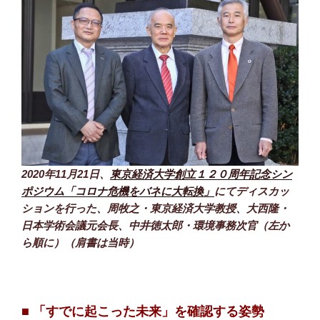
2020年11月21日、
東京経済大学創立１２０周年記念シン
ポジウム「コロナ危機をバネに大転換」
にてディスカッ
ションを行った、周牧之・東京経済大学教授、大西隆・
日本学術会議元会長、中井徳太郎・環境事務次官（左か
ら順に）（肩書は当時）
■ 「すでに起こった未来」を確認する姿勢