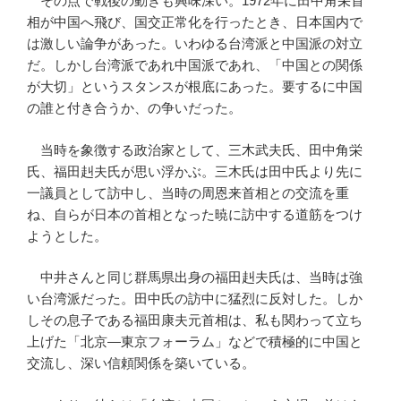
その点で戦後の動きも興味深い。1972年に田中角栄首
相が中国へ飛び、国交正常化を行ったとき、日本国内で
は激しい論争があった。いわゆる台湾派と中国派の対立
だ。しかし台湾派であれ中国派であれ、「中国との関係
が大切」というスタンスが根底にあった。要するに中国
の誰と付き合うか、の争いだった。
当時を象徴する政治家として、三木武夫氏、田中角栄
氏、福田赳夫氏が思い浮かぶ。三木氏は田中氏より先に
一議員として訪中し、当時の周恩来首相との交流を重
ね、自らが日本の首相となった暁に訪中する道筋をつけ
ようとした。
中井さんと同じ群馬県出身の福田赳夫氏は、当時は強
い台湾派だった。田中氏の訪中に猛烈に反対した。しか
しその息子である福田康夫元首相は、私も関わって立ち
上げた「北京―東京フォーラム」などで積極的に中国と
交流し、深い信頼関係を築いている。