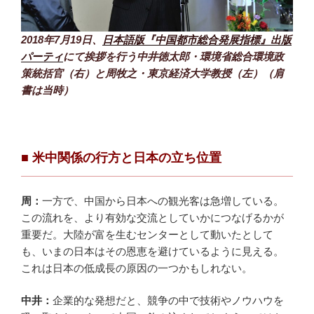
2018年7月19日、
日本語版『中国都市総合発展指標』出版
パーティ
にて挨拶を行う中井徳太郎・環境省総合環境政
策統括官（右）と周牧之・東京経済大学教授（左）（肩
書は当時）
■ 米中関係の行方と日本の立ち位置
周：
一方で、中国から日本への観光客は急増している。
この流れを、より有効な交流としていかにつなげるかが
重要だ。大陸が富を生むセンターとして動いたとして
も、いまの日本はその恩恵を避けているように見える。
これは日本の低成長の原因の一つかもしれない。
中井：
企業的な発想だと、競争の中で技術やノウハウを