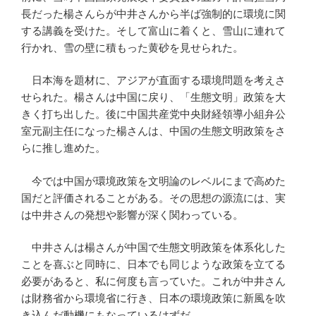
長だった楊さんらが中井さんから半ば強制的に環境に関
する講義を受けた。そして富山に着くと、雪山に連れて
行かれ、雪の壁に積もった黄砂を見せられた。
日本海を題材に、アジアが直面する環境問題を考えさ
せられた。楊さんは中国に戻り、「生態文明」政策を大
きく打ち出した。後に中国共産党中央財経領導小組弁公
室元副主任になった楊さんは、中国の生態文明政策をさ
らに推し進めた。
今では中国が環境政策を文明論のレベルにまで高めた
国だと評価されることがある。その思想の源流には、実
は中井さんの発想や影響が深く関わっている。
中井さんは楊さんが中国で生態文明政策を体系化した
ことを喜ぶと同時に、日本でも同じような政策を立てる
必要があると、私に何度も言っていた。これが中井さん
は財務省から環境省に行き、日本の環境政策に新風を吹
き込んだ動機にもなっているはずだ。