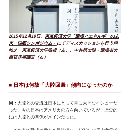
2015年12月19日、
東京経済大学「環境とエネルギーの未
来 国際シンポジウム」
にてディスカッションを行う周
牧之・東京経済大学教授（左）、中井徳太郎・環境省大
臣官房審議官（右）
■
日本は何故「大陸回避」傾向になったのか
周：
大陸との交流は日本にとって常に大きなイシューだ
った。今の日本はアメリカの方を向いているが、歴史的
には大陸との関係がメインだった。