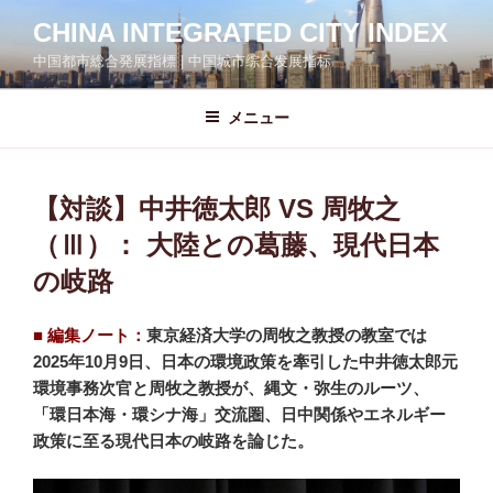
コ
CHINA INTEGRATED CITY INDEX
ン
中国都市総合発展指標 | 中国城市综合发展指标
テ
ン
ツ
メニュー
へ
ス
キ
【対談】中井徳太郎 VS 周牧之
ッ
（Ⅲ）： 大陸との葛藤、現代日本
プ
の岐路
■ 編集ノート：
東京経済大学の周牧之教授の教室では
2025年10月9日、日本の環境政策を牽引した中井徳太郎元
環境事務次官と周牧之教授が、縄文・弥生のルーツ、
「環日本海・環シナ海」交流圏、日中関係やエネルギー
政策に至る現代日本の岐路を論じた。