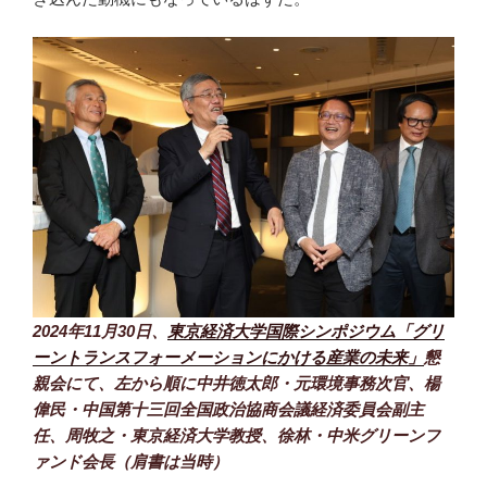
2024年11月30日、
東京経済大学国際シンポジウム「グリ
ーントランスフォーメーションにかける産業の未来」
懇
親会にて、左から順に中井徳太郎・元環境事務次官、楊
偉民・中国第十三回全国政治協商会議経済委員会副主
任、周牧之・東京経済大学教授、徐林・中米グリーンフ
ァンド会長（肩書は当時）