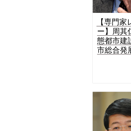
【専門家
ー】周其
態都市建
市総合発