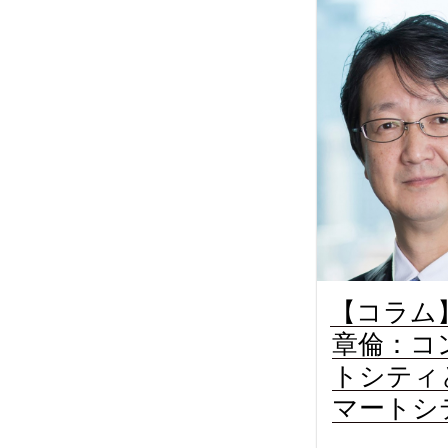
【コラム
章倫：コ
トシティ
マートシ