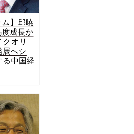
ラム】邱暁
高度成長か
イクオリ
発展へシ
する中国経