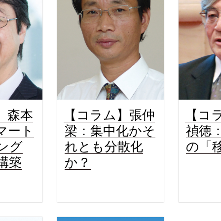
】森本
【コラム】張仲
【コ
マート
梁：集中化かそ
禎徳
ング
れとも分散化
の「
構築
か？