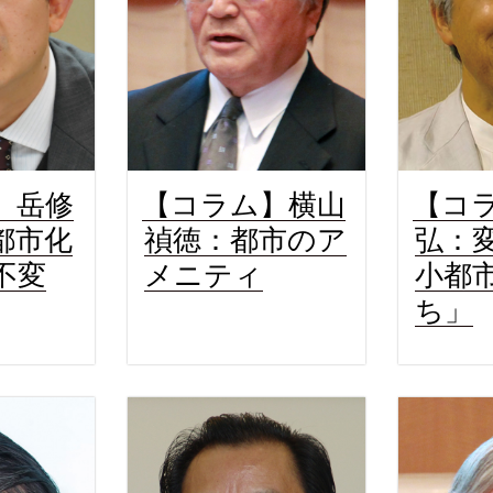
】岳修
【コラム】横山
【コ
都市化
禎徳：都市のア
弘：
不変
メニティ
小都
ち」