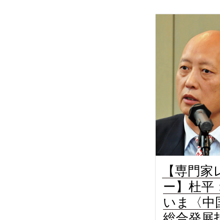
【専門家
ー】杜平
いま〈中
総合発展