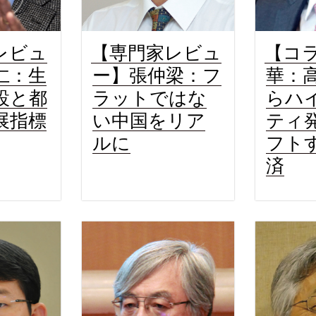
レビュ
【専門家レビュ
【コ
仁：生
ー】張仲梁：フ
華：
設と都
ラットではな
らハ
展指標
い中国をリア
ティ
ルに
フト
済