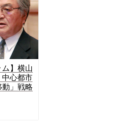
ラム】横山
：中心都市
移動」戦略