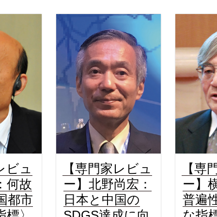
レビュ
【専門家レビュ
【専
：何故
ー】北野尚宏：
ー】
国都市
日本と中国の
普遍
指標〉
SDGS達成に向
な指