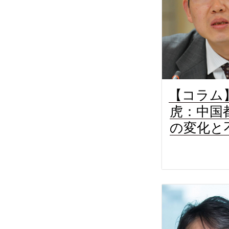
【コラム
虎：中国
の変化と