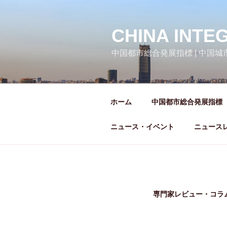
コ
ン
テ
CHINA INTE
ン
中国都市総合発展指標 | 中国
ツ
へ
ス
キ
ホーム
中国都市総合発展指標
ッ
プ
ニュース・イベント
ニュース
専門家レビュー・コラ