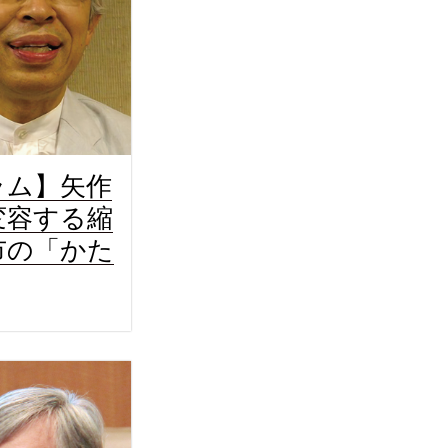
ラム】矢作
変容する縮
市の「かた