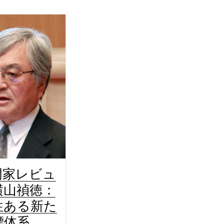
門家レビュ
横山禎徳：
性ある新た
標体系