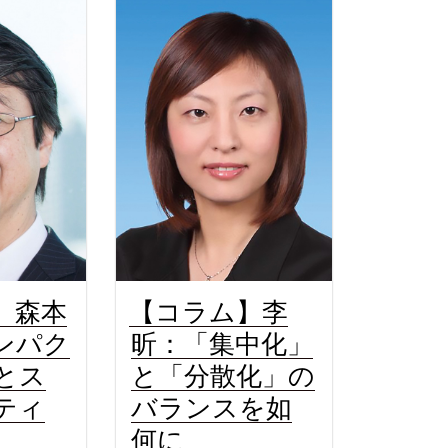
】森本
【コラム】李
ンパク
昕：「集中化」
とス
と「分散化」の
ティ
バランスを如
何に