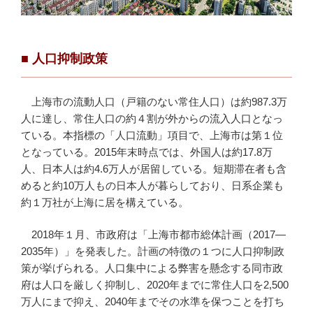
■ 人口抑制政策
上海市の流動人口（戸籍のない常住人口）は約987.3万
人に達し、常住人口の約４割が外からの流入人口となっ
ている。本指標の「人口流動」項目で、上海市は第１位
となっている。2015年末時点では、外国人は約17.8万
人、日本人は約4.6万人が居留している。短期滞在者も含
めると約10万人もの日本人が暮らしており、日系企業も
約１万社が上海に居を構えている。
2018年１月、市政府は「上海市都市総体計画（2017—
2035年）」を発表した。計画の特徴の１つに人口抑制政
策が挙げられる。人口集中による弊害を懸念する同市政
府は人口を厳しく抑制し、2020年までに常住人口を2,500
万人にまで抑え、2040年までその水準を保つことを打ち