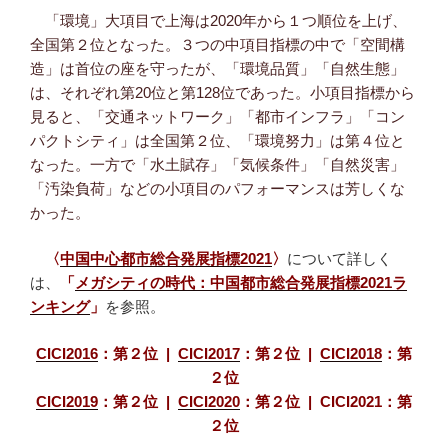
「環境」大項目で上海は2020年から１つ順位を上げ、
全国第２位となった。３つの中項目指標の中で「空間構
造」は首位の座を守ったが、「環境品質」「自然生態」
は、それぞれ第20位と第128位であった。小項目指標から
見ると、「交通ネットワーク」「都市インフラ」「コン
パクトシティ」は全国第２位、「環境努力」は第４位と
なった。一方で「水土賦存」「気候条件」「自然災害」
「汚染負荷」などの小項目のパフォーマンスは芳しくな
かった。
〈
中国中心都市総合発展指標2021
〉
について詳しく
は、
「
メガシティの時代：中国都市総合発展指標2021ラ
ンキング
」
を参照。
CICI2016
：第２位 |
CICI2017
：第２位 |
CICI2018
：第
２位
CICI2019
：第２位 |
CICI2020
：第２位 | CICI2021：第
２位