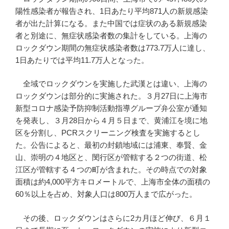
陽性感染者が報告され、1日あたり平均871人の新規感染
者が出た計算になる。また中国では症状のある新規感染
者と別途に、無症状感染者数の集計をしている。上海の
ロックダウン期間の無症状感染者数は773.7万人に達し、
1日あたりでは平均11.7万人となった。
全域でロックダウンを実施した武漢とは違い、上海の
ロックダウンは部分的に実施された。３月27日に上海市
新型コロナ感染予防抑制活動指導グループ弁公室が通知
を発表し、３月28日から４月５日まで、黄浦江を境に地
区を分割し、PCRスクリーニング検査を実施するとし
た。公告によると、最初の封鎖地域には浦東、奉賢、金
山、崇明の４地区と、閔行区が管轄する２つの街道、松
江区が管轄する４つの町が含まれた。その時点での対象
面積は約4,000平方キロメートルで、上海市全体の面積の
60％以上を占め、対象人口は800万人まで広がった。
その後、ロックダウンはさらに2カ月ほど伸び、６月１