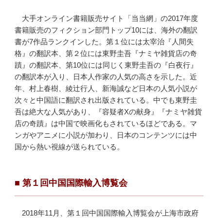
大手オンライン書籍販売サイト「当当網」の2017年度
書籍販売のフィクション部門トップ10には、海外の翻訳
書が7作品ランクインした。第１位には太宰治『人間失
格』の翻訳本、第２位には東野圭吾『ナミヤ雑貨店の奇
蹟』の翻訳本、第10位には同じく東野圭吾の『白夜行』
の翻訳本が入り、日本人作家の人気の高さを示した。近
年、村上春樹、綾辻行人、新海誠など日本の人気小説が
次々と中国語に翻訳され出版されている。中でも東野圭
吾は絶大な人気があり、『容疑者Xの献身』『ナミヤ雑貨
店の奇蹟』は中国で映画化もされているほどである。マ
ンガやアニメに小説が加わり、日本のコンテンツには中
国から熱い視線が送られている。
■ 第１回中国国際輸入博覧会
2018年11月、第１回中国国際輸入博覧会が上海市政府