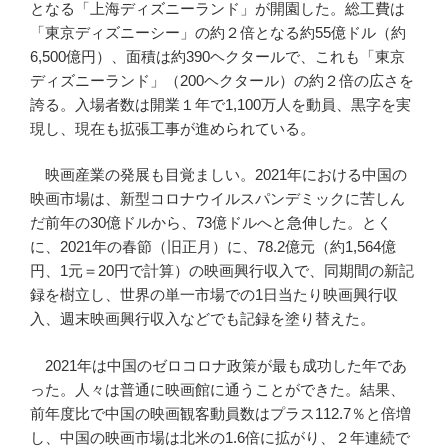
となる「上海ディズニーランド」が開園した。総工費は
「東京ディズニーシー」の約２倍となる約55億ドル（約
6,500億円）、面積は約390ヘクタールで、これも「東京
ディズニーランド」（200ヘクタール）の約２倍の広さを
誇る。入場者数は開業１年で1,100万人を動員、黒字を実
現し、現在も拡張工事が進められている。
映画産業の発展も目覚ましい。2021年における中国の
映画市場は、新型コロナウイルスパンデミックに苦しん
だ前年の30億ドルから、73億ドルへと急伸した。とく
に、2021年の春節（旧正月）に、78.2億元（約1,564億
円、1元＝20円で計算）の映画興行収入で、同期間の新記
録を樹立し、世界の単一市場での1日当たり映画興行収
入、週末映画興行収入などでも記録を塗り替えた。
2021年は中国のゼロコロナ政策が最も成功した年であ
った。人々は普通に映画館に通うことができた。結果、
前年度比で中国の映画観客動員数はプラス112.7％と倍増
し、中国の映画市場は北米の1.6倍に拡がり、２年連続で