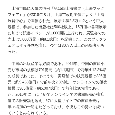
上海市民に人気の恒例「第15回上海書展（上海ブック
フェア）」が2018年８月、上海市政府主催により「上海
展覧中心」で開催された。展示面積2.3万 m2という巨大
規模で、参加した出版社は500社以上、15万冊の書籍展示
に加えて読書イベントが1,000回以上行われ、展覧会での
売上は5,000万元（約8.1億円）を記録した。このブックフ
ェアは年々評判を増し、今年は30万人以上の来場者があ
った。
中国の出版産業は好調である。2016年、中国の書籍小
売り市場の規模は701億元（約1.1兆円）で前年比12.3%増
の成長であった。そのうち、実店舗での販売規模は336億
元（約5,438億円）で前年比2.3%減、 オンラインでの販売
規模は365億元（約5,907億円）で前年比30%増であっ
た。2016年に、はじめてオンラインでの書籍販売が実店
舗での販売額を超え、特に大型サイトでの書籍販売は
年々増加の一途をたどっており、今後もこの勢いは続い
ていくとみられている。