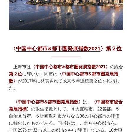
〈
中国中心都市&都市圏発展指数2021
〉第２位
上海市は
〈
中国中心都市&都市圏発展指数2021
〉
の総合
第２位
に輝いた。同市は
〈
中国中心都市&都市圏発展指
数
〉
が2017年に発表されて以来５年連続第２位を維持し
た。
〈
中国中心都市&都市圏発展指数
〉
は、
〈
中国都市総合
発展指標
〉
の派生指数として、
４大直轄市、22省都、５
自治区首府、５計画単列市からなる36の中心都市の評価
に特化したものである。同指数は、これら中心都市を、
全国297の地級市以上の都市の中で評価している。10大項