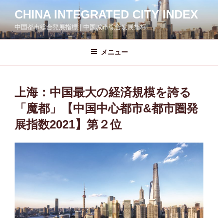
コ
CHINA INTEGRATED CITY INDEX
ン
中国都市総合発展指標 | 中国城市综合发展指标
テ
ン
ツ
メニュー
へ
ス
キ
上海：中国最大の経済規模を誇る
ッ
「魔都」【中国中心都市&都市圏発
プ
展指数2021】第２位