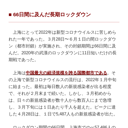
■ 66
日間に及んだ長期ロックダウン
上海にとって2022年は新型コロナウイルスに苦しめら
れた一年であった。３月28日〜６月１日の間ロックダウ
ン（都市封鎖）が実施され、その封鎖期間は66日間に及
んだ。2020年の武漢のロックダウンに11日短いだけの長
期戦であった。
上海は
中国最大の経済規模を誇る国際都市である
。そ
の上海で新型コロナウイルスの流行は、2022年１月中旬
に始まった。最初は毎日数人の新規感染者が出る程度
で、それが２月末まで続いた。しかし、３月初めから
は、日々の新規感染者が数十人から数百人にまで急増
し、３月下旬には１日あたり千人を超えた。ピークに達
した４月28日は、１日で5,487人もの新規感染者が出た。
ロックダウン期間の66日間、上海市でのべ57,486人の