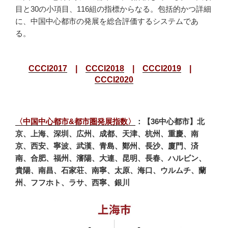
目と30の小項目、116組の指標からなる。包括的かつ詳細
に、中国中心都市の発展を総合評価するシステムであ
る。
CCCI2017
|
CCCI2018
|
CCCI2019
|
CCCI2020
〈中国中心都市&都市圏発展指数〉
：【36中心都市】北
京、上海、深圳、広州、成都、天津、杭州、重慶、南
京、西安、寧波、武漢、青島、鄭州、長沙、廈門、済
南、合肥、福州、瀋陽、大連、昆明、長春、ハルビン、
貴陽、南昌、石家荘、南寧、太原、海口、ウルムチ、蘭
州、フフホト、ラサ、西寧、銀川