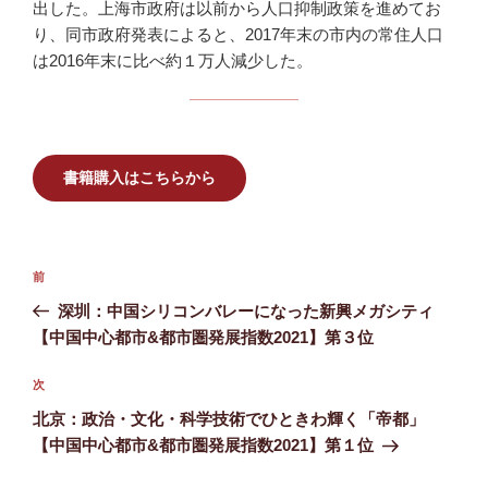
出した。上海市政府は以前から人口抑制政策を進めてお
り、同市政府発表によると、2017年末の市内の常住人口
は2016年末に比べ約１万人減少した。
書籍購入はこちらから
投
前
前
稿
の
深圳：中国シリコンバレーになった新興メガシティ
ナ
投
【中国中心都市&都市圏発展指数2021】第３位
ビ
稿
ゲ
次
次
の
ー
北京：政治・文化・科学技術でひときわ輝く「帝都」
投
シ
【中国中心都市&都市圏発展指数2021】第１位
稿
ョ