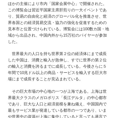
ほかの主催により市内「国家会展中心」で開催された。
この博覧会は習近平国家主席肝煎りの一大イベントであ
り、貿易の自由化と経済のグローバル化を推進させ、世
界各国との経済貿易交流・協力の強化を促進するための
見本市と位置づけられている。博覧会には100数カ国・地
域から出品され、中国内外から15万社のバイヤーが参加
した。
世界最大の人口を持ち世界第２位の経済体にまで成長
した中国は、消費と輸入が急伸し、すでに世界の第２位
の輸入と消費を誇るまでに成長している。今後さらに５
年間で10兆ドル以上の商品・サービスを輸入する巨大市
場にまで成長することが見込まれている。
その巨大市場の中心地の一つが上海である。上海は世
界最大クラスのメガロポリス「長江デルタ」の中心都市
であり、巨大な人口と経済規模を兼ね備え、中国国内で
最もサービス業が発達している都市の一つであり、いま
や世界中の資源が上海に集中していると言っても過言で