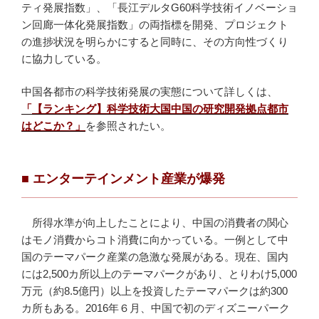
ティ発展指数」、「長江デルタG60科学技術イノベーショ
ン回廊一体化発展指数」の両指標を開発、プロジェクト
の進捗状況を明らかにすると同時に、その方向性づくり
に協力している。
中国各都市の科学技術発展の実態について詳しくは、
「
【ランキング】科学技術大国中国の研究開発拠点都市
はどこか？」
を参照されたい。
■ エンターテインメント産業が爆発
所得水準が向上したことにより、中国の消費者の関心
はモノ消費からコト消費に向かっている。一例として中
国のテーマパーク産業の急激な発展がある。現在、国内
には2,500カ所以上のテーマパークがあり、とりわけ5,000
万元（約8.5億円）以上を投資したテーマパークは約300
カ所もある。2016年６月、中国で初のディズニーパーク