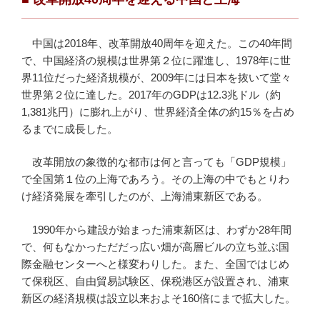
中国は2018年、改革開放40周年を迎えた。この40年間
で、中国経済の規模は世界第２位に躍進し、1978年に世
界11位だった経済規模が、2009年には日本を抜いて堂々
世界第２位に達した。2017年のGDPは12.3兆ドル（約
1,381兆円）に膨れ上がり、世界経済全体の約15％を占め
るまでに成長した。
改革開放の象徴的な都市は何と言っても「GDP規模」
で全国第１位の上海であろう。その上海の中でもとりわ
け経済発展を牽引したのが、上海浦東新区である。
1990年から建設が始まった浦東新区は、わずか28年間
で、何もなかっただだっ広い畑が高層ビルの立ち並ぶ国
際金融センターへと様変わりした。また、全国ではじめ
て保税区、自由貿易試験区、保税港区が設置され、浦東
新区の経済規模は設立以来およそ160倍にまで拡大した。