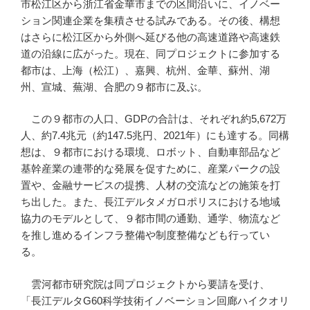
市松江区から浙江省金華市までの区間沿いに、イノベー
ション関連企業を集積させる試みである。その後、構想
はさらに松江区から外側へ延びる他の高速道路や高速鉄
道の沿線に広がった。現在、同プロジェクトに参加する
都市は、上海（松江）、嘉興、杭州、金華、蘇州、湖
州、宣城、蕪湖、合肥の９都市に及ぶ。
この９都市の人口、GDPの合計は、それぞれ約5,672万
人、約7.4兆元（約147.5兆円、2021年）にも達する。同構
想は、９都市における環境、ロボット、自動車部品など
基幹産業の連帯的な発展を促すために、産業パークの設
置や、金融サービスの提携、人材の交流などの施策を打
ち出した。また、長江デルタメガロポリスにおける地域
協力のモデルとして、９都市間の通勤、通学、物流など
を推し進めるインフラ整備や制度整備なども行ってい
る。
雲河都市研究院は同プロジェクトから要請を受け、
「長江デルタG60科学技術イノベーション回廊ハイクオリ