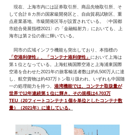
現在、上海市内には証券取引所、商品先物取引所、そ
して合計８カ所の国家級開発区と、自由貿易試験区、重
点産業基地、市級開発区等が設置されている。〈中国都
市総合発展指標2021〉の「金融輻射力」においても、上
海市は第２位の座に輝いている。
同市の広域インフラ機能も突出しており、本指標の
「空港利便性」、「コンテナ港利便性」
において上海は
第１位となっている。上海虹橋国際空港と上海浦東国際
空港を合わせた2021年の旅客輸送者数は約6,500万人に達
し、航空貨物は約437万トン取り扱われ、いずれも中国随
一の処理能力を持つ。
港湾機能では、コンテナ取扱量が
世界で12年連続第１位に輝き、その規模は4,703万
TEU（20フィートコンテナ１個を単位としたコンテナ数
量）（2021年）に達している
。