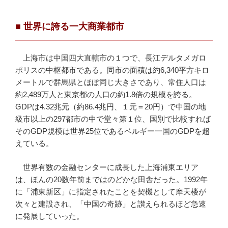
■ 世界に誇る一大商業都市
上海市は中国四大直轄市の１つで、長江デルタメガロ
ポリスの中枢都市である。同市の面積は約6,340平方キロ
メートルで群馬県とほぼ同じ大きさであり、常住人口は
約2,489万人と東京都の人口の約1.8倍の規模を誇る。
GDPは4.32兆元（約86.4兆円、１元＝20円）で中国の地
級市以上の297都市の中で堂々第１位、国別で比較すれば
そのGDP規模は世界25位であるベルギー一国のGDPを超
えている。
世界有数の金融センターに成長した上海浦東エリア
は、ほんの20数年前まではのどかな田舎だった。1992年
に「浦東新区」に指定されたことを契機として摩天楼が
次々と建設され、「中国の奇跡」と讃えられるほど急速
に発展していった。