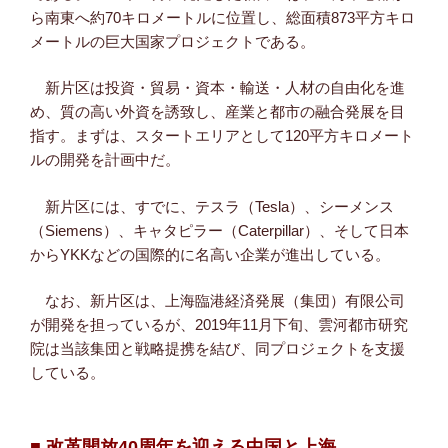
ら南東へ約70キロメートルに位置し、総面積873平方キロ
メートルの巨大国家プロジェクトである。
新片区は投資・貿易・資本・輸送・人材の自由化を進
め、質の高い外資を誘致し、産業と都市の融合発展を目
指す。まずは、スタートエリアとして120平方キロメート
ルの開発を計画中だ。
新片区には、すでに、テスラ（Tesla）、シーメンス
（Siemens）、キャタピラー（Caterpillar）、そして日本
からYKKなどの国際的に名高い企業が進出している。
なお、新片区は、上海臨港経済発展（集団）有限公司
が開発を担っているが、2019年11月下旬、雲河都市研究
院は当該集団と戦略提携を結び、同プロジェクトを支援
している。
■ 改革開放40周年を迎える中国と上海